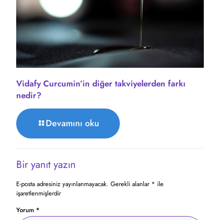
Vidafy Curcumin’in diğer takviyelerden farkı
nedir?
Devamını oku
Bir yanıt yazın
E-posta adresiniz yayınlanmayacak.
Gerekli alanlar
*
ile
işaretlenmişlerdir
Yorum
*