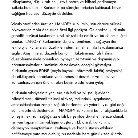
iltihaplanma, düşük ruh hali, zayıf hafıza ve bilişsel gerilemeye
katkıda bulunabilir. Kurkumin bu süreçleri ortadan kaldırarak beyin
sağlığını hücresel düzeyde destekler.
Vidafy tarafından üretilen NANOFY kurkumin, son derece yüksek
biyoyararlanımıyla öne çıkan özel ilgi görüyor. Geleneksel kurkumin
genellikle vücut tarafından zayıf bir şekilde emilir ve bu da etkinliğini
sınırlar. NANOFY, kurkuminin daha iyi emilmesini sağlayan ileri
teknolojiyi kullanarak, özelliklerinden tam anlamıyla faydalanmanızı
sağlar. Araştırmalar, düzenli kurkumin tüketiminin, ruh halinin
düzenlenmesinde önemli rol oynayan serotonin ve dopamin gibi
nörotransmiterlerin üretimini destekleyebileceğini gösteriyor.
Kurkumin ayrıca BDNF (beyin kaynaklı nörotrofik faktör) seviyesini
de etkileyerek nöronların yenilenmesini destekler ve hafıza ve
konsantrasyon için önemli olan beyin plastisitesini iyileştirir.
Kurkumin takviyesinin yanı sıra ruh hali ve bilişsel işlevlerin
iyileştirilmesi, düzenli fiziksel aktivite, farkındalık uygulaması,
antioksidanlardan zengin sağlıklı beslenme ve yeterli uyku gibi doğal
yöntemlerle desteklenebilir. NANOFY kurkumini bu tür alışkanlıklarla
birleştirmek, ruh sağlığınıza etkili bir şekilde dikkat etmenize olanak
tanıyan kapsamlı bir yaklaşım oluşturur. Ek olarak kurkumin,
depresyon semptomlarını azaltmaya ve kronik stresin etkilerini
hafifletmeye yardımcı olabilir, bu nedenle hem günlük zorluklarda