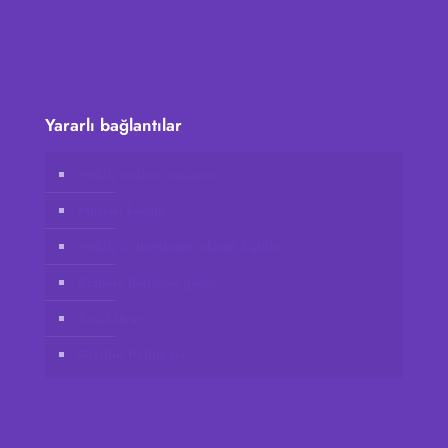
Yararlı bağlantılar
Vidafy online mağazası
Müşteri hesabı
Vidafy’a distribütör olarak katılın
Bizimle iletişime geçin
Yasal Uyarı
Gizlilik Politikası