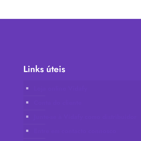
Links úteis
Loja online Vidafy
Conta do cliente
Junte-se à Vidafy como distribuidor
Entre em contacto connosco