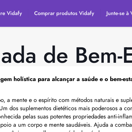
re Vidafy
Comprar produtos Vidafy
Junte-se à
nada de Bem-E
em holística para alcançar a saúde e o bem-est
rpo, a mente e o espírito com métodos naturais e s
l. Um dos suplementos dietéticos mais poderosos a co
ecida pelas suas potentes propriedades anti-inflama
oio a um corpo e mente saudáveis. Ajuda a combater