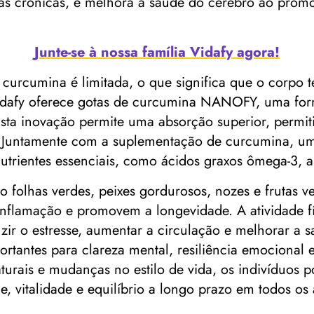
as crônicas, e melhora a saúde do cérebro ao promo
Junte-se à nossa família Vidafy agora!
a curcumina é limitada, o que significa que o corpo 
a Vidafy oferece gotas de curcumina NANOFY, uma fo
sta inovação permite uma absorção superior, permiti
. Juntamente com a suplementação de curcumina, 
utrientes essenciais, como ácidos graxos ômega-3, an
 folhas verdes, peixes gordurosos, nozes e frutas v
inflamação e promovem a longevidade. A atividade fí
zir o estresse, aumentar a circulação e melhorar a 
rtantes para clareza mental, resiliência emocional 
rais e mudanças no estilo de vida, os indivíduos
 vitalidade e equilíbrio a longo prazo em todos os 