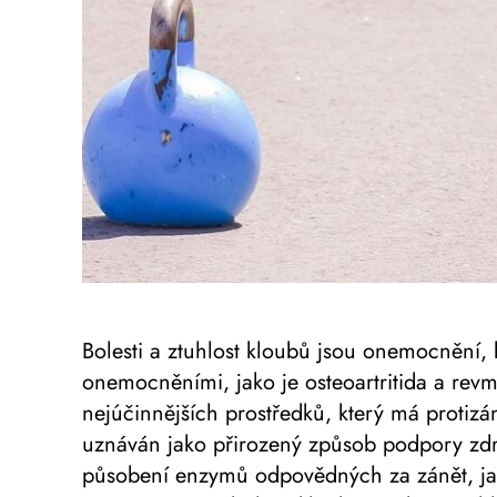
Bolesti a ztuhlost kloubů jsou onemocnění, k
onemocněními, jako je osteoartritida a revma
nejúčinnějších prostředků, který má protizáně
uznáván jako přirozený způsob podpory zdra
působení enzymů odpovědných za zánět, jak