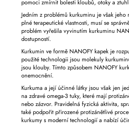
pomoci zmírnit bolesti kloubů, otoky a ztuhl
Jedním z problémů kurkuminu je však jeho n
plné terapeutické vlastnosti, musí se správn
problém vyřešila vyvinutím kurkuminu NANO
dostupností.
Kurkumin ve formě NANOFY kapek je rozpustný
použité technologii jsou molekuly kurkumin
jsou klouby. Tímto způsobem NANOFY kurkum
onemocnění.
Kurkuma a její účinné látky jsou však jen j
na zdravé omega-3 tuky, které mají protizán
nebo zázvor. Pravidelná fyzická aktivita, s
také podpořit přirozené protizánětlivé proc
kurkumy s moderní technologií a nabízí účin