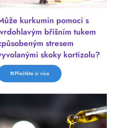
Může kurkumin pomoci s
tvrdohlavým břišním tukem
způsobeným stresem
vyvolanými skoky kortizolu?
Přečtěte si více