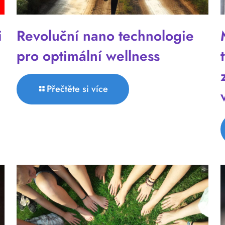
i
Revoluční nano technologie
pro optimální wellness
Přečtěte si více