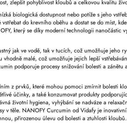
ost, zlepšit pohyblivost kloubů a celkovou kvalitu živ
ízká biologická dostupnost nebo potíže s jeho vstř
ě vstřebat do krevního oběhu a dostat se do míst, kde
FY, který se díky moderní technologii nanočástic v
 jak ve vodě, tak v tucích, což umožňuje jeho rychle
u vhodně malé, což umožňuje jejich lepší vstřebávání
in podporuje procesy snižování bolesti a zánětu a
edním z prvků, které mohou pomoci zmírnit bolesti kl
ětlivé účinky, a také konzumovat produkty podporující
právná životní hygiena, vyhýbání se nadváze a relax
esy v těle. NANOFY Curcumin od Vidafy je inovativní ř
nou, přirozenou úlevu od bolesti a ztuhlosti kloubů.