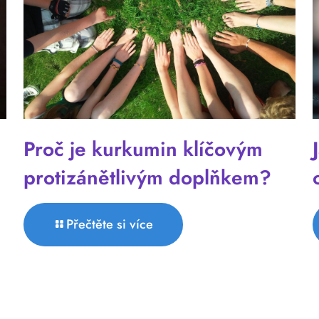
Proč je kurkumin klíčovým
protizánětlivým doplňkem?
Přečtěte si více