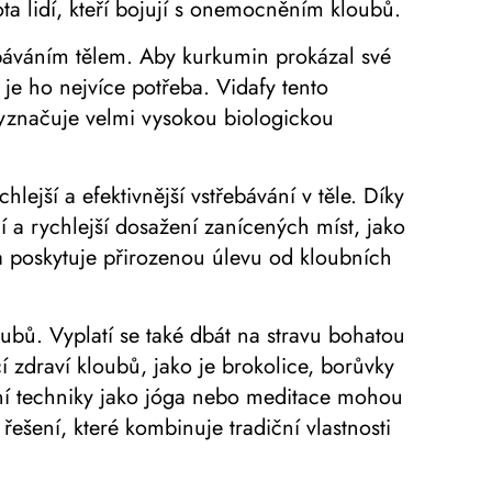
ota lidí, kteří bojují s onemocněním kloubů.
ebáváním tělem. Aby kurkumin prokázal své
 je ho nejvíce potřeba. Vidafy tento
yznačuje velmi vysokou biologickou
jší a efektivnější vstřebávání v těle. Díky
 a rychlejší dosažení zanícených míst, jako
 poskytuje přirozenou úlevu od kloubních
oubů. Vyplatí se také dbát na stravu bohatou
 zdraví kloubů, jako je brokolice, borůvky
ační techniky jako jóga nebo meditace mohou
ešení, které kombinuje tradiční vlastnosti