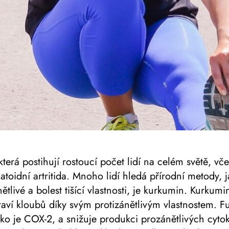
terá postihují rostoucí počet lidí na celém světě, vče
toidní artritida. Mnoho lidí hledá přírodní metody, j
tlivé a bolest tišící vlastnosti, je kurkumin. Kurkumi
ví kloubů díky svým protizánětlivým vlastnostem. F
o je COX-2, a snižuje produkci prozánětlivých cyto