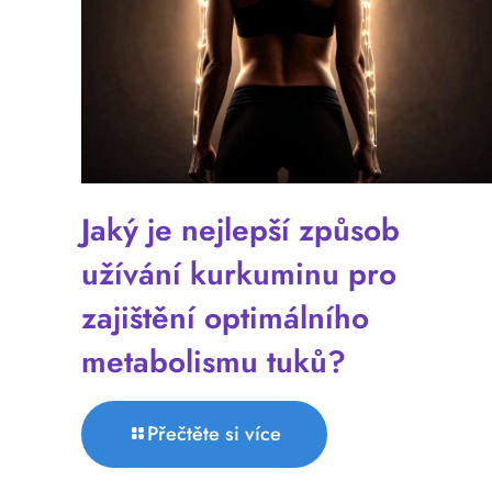
Jaký je nejlepší způsob
užívání kurkuminu pro
zajištění optimálního
metabolismu tuků?
Přečtěte si více