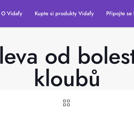
O Vidafy
Kupte si produkty Vidafy
Připojte se 
leva od bolesti
kloubů