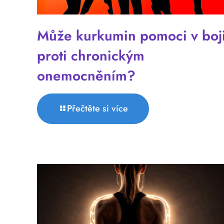
Může kurkumin pomoci v boj
proti chronickým
onemocněním?
Přečtěte si více