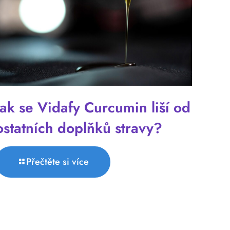
Jak se Vidafy Curcumin liší od
ostatních doplňků stravy?
Přečtěte si více