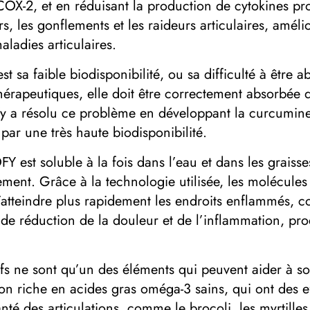
OX-2, et en réduisant la production de cytokines pr
 les gonflements et les raideurs articulaires, améliora
ladies articulaires.
t sa faible biodisponibilité, ou sa difficulté à être 
érapeutiques, elle doit être correctement absorbée da
idafy a résolu ce problème en développant la curcum
par une très haute biodisponibilité.
st soluble à la fois dans l’eau et dans les graisses
ement. Grâce à la technologie utilisée, les molécule
’atteindre plus rapidement les endroits enflammés, co
e réduction de la douleur et de l’inflammation, pro
s ne sont qu’un des éléments qui peuvent aider à soul
n riche en acides gras oméga-3 sains, qui ont des ef
nté des articulations, comme le brocoli, les myrtille