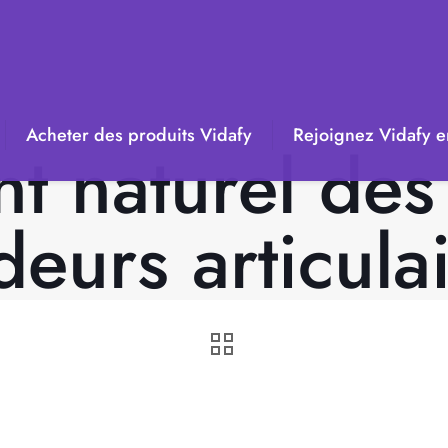
Acheter des produits Vidafy
Rejoignez Vidafy en
t naturel des 
deurs articula