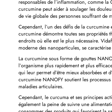
responsables de l’inflammation, comme la C
curcumine peut aider à soulager les douleurs,
de vie globale des personnes souffrant de ma
Cependant, l’un des défis de la curcumine es
curcumine démontre toutes ses propriétés th
endroits où elle est le plus nécessaire. V
moderne des nanoparticules, se caractérise 
La curcumine sous forme de gouttes NANOFY e
l’organisme plus rapidement et plus efficac
qui leur permet d’être mieux absorbées et d
curcumine NANOFY soutient les processus d
maladies articulaires.
Cependant, le curcuma et ses principes actif
également la peine de suivre une alimentatio
consommer des produits qui favorisent la sa