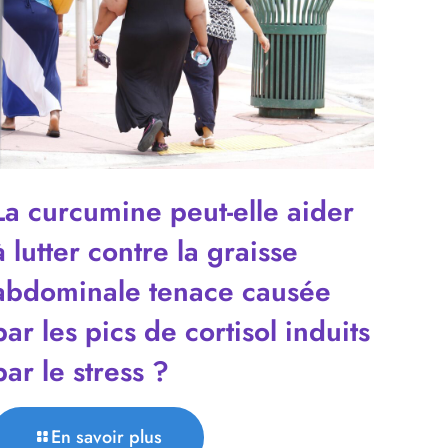
La curcumine peut-elle aider
à lutter contre la graisse
abdominale tenace causée
par les pics de cortisol induits
par le stress ?
En savoir plus