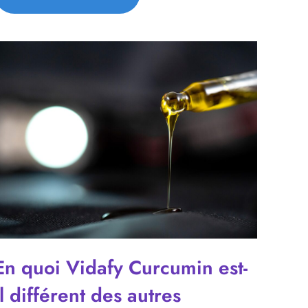
En quoi Vidafy Curcumin est-
il différent des autres