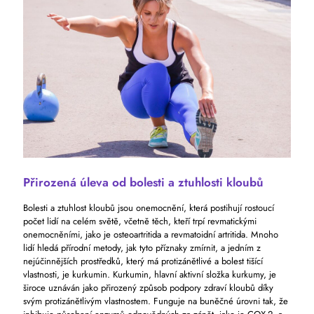
Přirozená úleva od bolesti a ztuhlosti kloubů
Bolesti a ztuhlost kloubů jsou onemocnění, která postihují rostoucí
počet lidí na celém světě, včetně těch, kteří trpí revmatickými
onemocněními, jako je osteoartritida a revmatoidní artritida. Mnoho
lidí hledá přírodní metody, jak tyto příznaky zmírnit, a jedním z
nejúčinnějších prostředků, který má protizánětlivé a bolest tišící
vlastnosti, je kurkumin. Kurkumin, hlavní aktivní složka kurkumy, je
široce uznáván jako přirozený způsob podpory zdraví kloubů díky
svým protizánětlivým vlastnostem. Funguje na buněčné úrovni tak, že