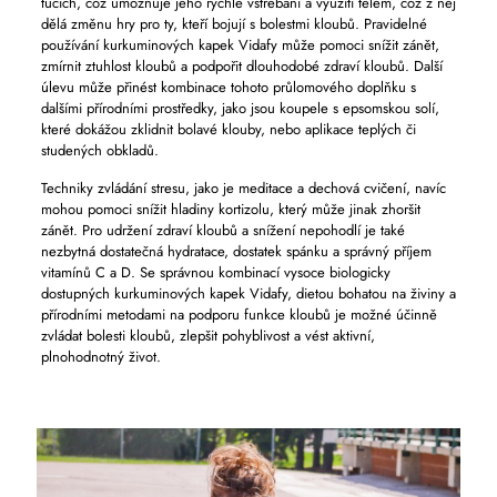
tucích, což umožňuje jeho rychlé vstřebání a využití tělem, což z něj
dělá změnu hry pro ty, kteří bojují s bolestmi kloubů. Pravidelné
používání kurkuminových kapek Vidafy může pomoci snížit zánět,
zmírnit ztuhlost kloubů a podpořit dlouhodobé zdraví kloubů. Další
úlevu může přinést kombinace tohoto průlomového doplňku s
dalšími přírodními prostředky, jako jsou koupele s epsomskou solí,
které dokážou zklidnit bolavé klouby, nebo aplikace teplých či
studených obkladů.
Techniky zvládání stresu, jako je meditace a dechová cvičení, navíc
mohou pomoci snížit hladiny kortizolu, který může jinak zhoršit
zánět. Pro udržení zdraví kloubů a snížení nepohodlí je také
nezbytná dostatečná hydratace, dostatek spánku a správný příjem
vitamínů C a D. Se správnou kombinací vysoce biologicky
dostupných kurkuminových kapek Vidafy, dietou bohatou na živiny a
přírodními metodami na podporu funkce kloubů je možné účinně
zvládat bolesti kloubů, zlepšit pohyblivost a vést aktivní,
plnohodnotný život.