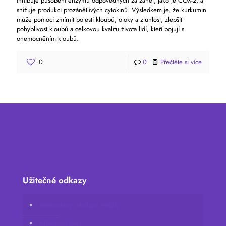
inhibuje působení enzymů odpovědných za zánět, jako je COX-2, a
snižuje produkci prozánětlivých cytokinů. Výsledkem je, že kurkumin
může pomoci zmírnit bolesti kloubů, otoky a ztuhlost, zlepšit
pohyblivost kloubů a celkovou kvalitu života lidí, kteří bojují s
onemocněním kloubů.
0
0
Přečtěte si více
Užitečné odkazy
Internetový obchod Vidafy
Klientův účet