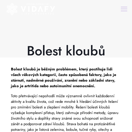
Bolest kloubů
Bolest kloubů
je běžným problémem, který postihuje lidi
všech věkových kategorií, často způsobená faktory, jako je
stárnutí, nadměrné používání, zranění nebo základní stavy,
jako je artritida nebo autoimunitní onemocnění.
Toto přetrvávající nepohodlí může významně ovlivnit každodenní
aktivity a kvalitu života, což vede mnohé k hledání účinných řešení
pro zmírnění bolesti a zlepšení mobility. Řešení bolesti kloubů
vyžaduje komplexní přístup, který zahrnuje přírodní metody, úpravu
životního stylu a doplňky stravy známé svou schopností snižovat
zánět a podporovat zdraví kloubů. Strava bohatá na protizánětlivé
potraviny, jako je listová zelenina, bobule, tučné ryby, ořechy a