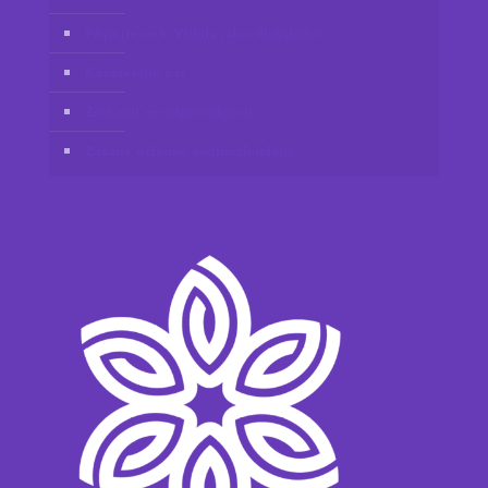
Připojte se k Vidafy jako distributor
Kontaktujte nás
Zřeknutí se odpovědnosti
Zásady ochrany osobních údajů