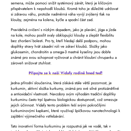
semena, může pomoci snížit systémový zánět, který je klíčovým
přispěvatelem k nepohodlí kloubů. Kromě toho je důležité udržovat
si zdravou váhu, protože nadměrná váha vyvíjí zvýšený tlak na
klouby, zejména na kolena, kyčle a spodní část zad.
Pravidelná cvičení s nízkým dopadem, jako je plavání, jóga a jízda
na kole, mohou posílit svaly obklopující klouby a zlepšit flexibilitu
bez zhoršení bolesti. Pro ty, kteří hledají další podporu, mohou
doplňky stravy hrát zásadní roli ve zdraví kloubů. Složky jako
glukosamin, chondroitin a omega-3 mastné kyseliny jsou dobře
známé pro svou schopnost vyživovat a chránit kloubní chrupavku a
zároveň snižovat ztuhlost.
Připojte se k naší Vidafy rodině hned teď!
Jedna přírodní sloučenina, která získává stále větší pozornost, je
kurkumin, aktivní složka kurkumy, známá pro své silné protizánětlivé
a antioxidační vlastnosti. Navzdory svým výhodám tradiční doplňky
kurkuminu často trpí špatnou biologickou dostupností, což omezuje
jejich účinnost. Vidafy tento problém řeší svými pokročilými
kurkuminovými kapkami, které využívají špičkovou nanotechnologii k
zajištění výjimečného vstřebávání.
Tato inovativní forma kurkuminu je rozpustná jak ve vodě, tak v