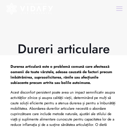
Dureri articulare
Durerea articulară este o problemă comună care afectează
oamenii de toate vârstele, adesea cauzată de factori precum
îmbătrânirea, suprasolicitarea, rănile sau afecțiunile
subiacente precum artrita sau bolile autoimune.
Acest disconfort persistent poate avea un impact semnificativ asupra
activităților zilnice și asupra calității vieții, determinând pe mulți să
caute soluții eficiente pentru a atenua durerea și pentru a îmbunătăți
mobilitatea. Abordarea durerilor articulare necesită o abordare
cuprinzătoare care include metode naturale, ajustări ale stilului de
viață și suplimente alimentare cunoscute pentru capacitatea lor de a
reduce inflamația și de a susține sănătatea articulațiilor. O dietă