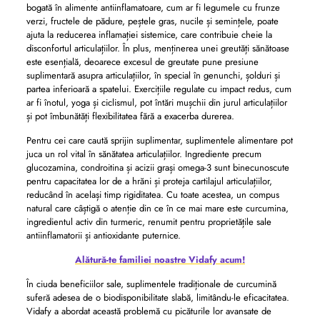
bogată în alimente antiinflamatoare, cum ar fi legumele cu frunze
verzi, fructele de pădure, peștele gras, nucile și semințele, poate
ajuta la reducerea inflamației sistemice, care contribuie cheie la
disconfortul articulațiilor. În plus, menținerea unei greutăți sănătoase
este esențială, deoarece excesul de greutate pune presiune
suplimentară asupra articulațiilor, în special în genunchi, șolduri și
partea inferioară a spatelui. Exercițiile regulate cu impact redus, cum
ar fi înotul, yoga și ciclismul, pot întări mușchii din jurul articulațiilor
și pot îmbunătăți flexibilitatea fără a exacerba durerea.
Pentru cei care caută sprijin suplimentar, suplimentele alimentare pot
juca un rol vital în sănătatea articulațiilor. Ingrediente precum
glucozamina, condroitina și acizii grași omega-3 sunt binecunoscute
pentru capacitatea lor de a hrăni și proteja cartilajul articulațiilor,
reducând în același timp rigiditatea. Cu toate acestea, un compus
natural care câștigă o atenție din ce în ce mai mare este curcumina,
ingredientul activ din turmeric, renumit pentru proprietățile sale
antiinflamatorii și antioxidante puternice.
Alătură-te familiei noastre Vidafy acum!
În ciuda beneficiilor sale, suplimentele tradiționale de curcumină
suferă adesea de o biodisponibilitate slabă, limitându-le eficacitatea.
Vidafy a abordat această problemă cu picăturile lor avansate de