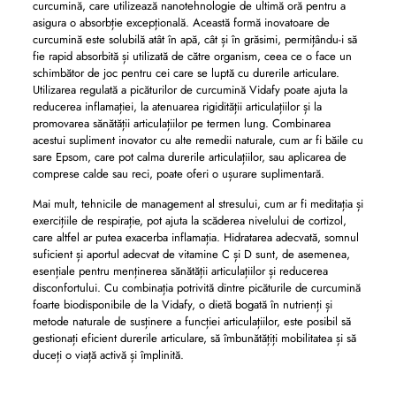
curcumină, care utilizează nanotehnologie de ultimă oră pentru a
asigura o absorbție excepțională. Această formă inovatoare de
curcumină este solubilă atât în ​​apă, cât și în grăsimi, permițându-i să
fie rapid absorbită și utilizată de către organism, ceea ce o face un
schimbător de joc pentru cei care se luptă cu durerile articulare.
Utilizarea regulată a picăturilor de curcumină Vidafy poate ajuta la
reducerea inflamației, la atenuarea rigidității articulațiilor și la
promovarea sănătății articulațiilor pe termen lung. Combinarea
acestui supliment inovator cu alte remedii naturale, cum ar fi băile cu
sare Epsom, care pot calma durerile articulațiilor, sau aplicarea de
comprese calde sau reci, poate oferi o ușurare suplimentară.
Mai mult, tehnicile de management al stresului, cum ar fi meditația și
exercițiile de respirație, pot ajuta la scăderea nivelului de cortizol,
care altfel ar putea exacerba inflamația. Hidratarea adecvată, somnul
suficient și aportul adecvat de vitamine C și D sunt, de asemenea,
esențiale pentru menținerea sănătății articulațiilor și reducerea
disconfortului. Cu combinația potrivită dintre picăturile de curcumină
foarte biodisponibile de la Vidafy, o dietă bogată în nutrienți și
metode naturale de susținere a funcției articulațiilor, este posibil să
gestionați eficient durerile articulare, să îmbunătățiți mobilitatea și să
duceți o viață activă și împlinită.