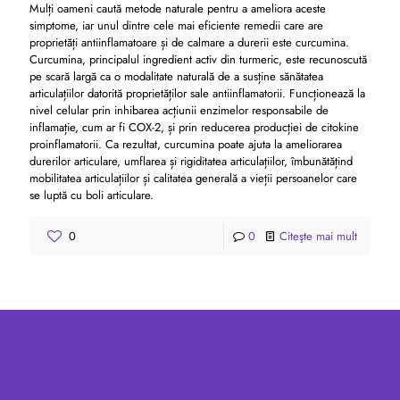
Mulți oameni caută metode naturale pentru a ameliora aceste
simptome, iar unul dintre cele mai eficiente remedii care are
proprietăți antiinflamatoare și de calmare a durerii este curcumina.
Curcumina, principalul ingredient activ din turmeric, este recunoscută
pe scară largă ca o modalitate naturală de a susține sănătatea
articulațiilor datorită proprietăților sale antiinflamatorii. Funcționează la
nivel celular prin inhibarea acțiunii enzimelor responsabile de
inflamație, cum ar fi COX-2, și prin reducerea producției de citokine
proinflamatorii. Ca rezultat, curcumina poate ajuta la ameliorarea
durerilor articulare, umflarea și rigiditatea articulațiilor, îmbunătățind
mobilitatea articulațiilor și calitatea generală a vieții persoanelor care
se luptă cu boli articulare.
0
0
Citeşte mai mult