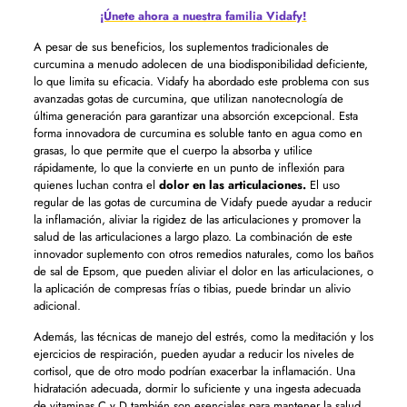
¡Únete ahora a nuestra familia Vidafy!
A pesar de sus beneficios, los suplementos tradicionales de
curcumina a menudo adolecen de una biodisponibilidad deficiente,
lo que limita su eficacia. Vidafy ha abordado este problema con sus
avanzadas gotas de curcumina, que utilizan nanotecnología de
última generación para garantizar una absorción excepcional. Esta
forma innovadora de curcumina es soluble tanto en agua como en
grasas, lo que permite que el cuerpo la absorba y utilice
rápidamente, lo que la convierte en un punto de inflexión para
quienes luchan contra el
dolor en las articulaciones.
El uso
regular de las gotas de curcumina de Vidafy puede ayudar a reducir
la inflamación, aliviar la rigidez de las articulaciones y promover la
salud de las articulaciones a largo plazo. La combinación de este
innovador suplemento con otros remedios naturales, como los baños
de sal de Epsom, que pueden aliviar el dolor en las articulaciones, o
la aplicación de compresas frías o tibias, puede brindar un alivio
adicional.
Además, las técnicas de manejo del estrés, como la meditación y los
ejercicios de respiración, pueden ayudar a reducir los niveles de
cortisol, que de otro modo podrían exacerbar la inflamación. Una
hidratación adecuada, dormir lo suficiente y una ingesta adecuada
de vitaminas C y D también son esenciales para mantener la salud