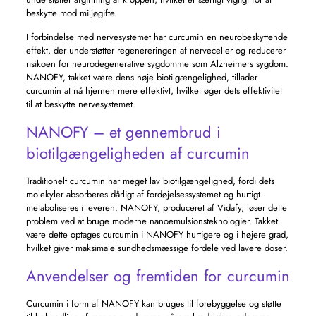
beskytte mod miljøgifte.
I forbindelse med nervesystemet har curcumin en neurobeskyttende
effekt, der understøtter regenereringen af ​​nerveceller og reducerer
risikoen for neurodegenerative sygdomme som Alzheimers sygdom.
NANOFY, takket være dens høje biotilgængelighed, tillader
curcumin at nå hjernen mere effektivt, hvilket øger dets effektivitet
til at beskytte nervesystemet.
NANOFY – et gennembrud i
biotilgængeligheden af ​​curcumin
Traditionelt curcumin har meget lav biotilgængelighed, fordi dets
molekyler absorberes dårligt af fordøjelsessystemet og hurtigt
metaboliseres i leveren. NANOFY, produceret af Vidafy, løser dette
problem ved at bruge moderne nanoemulsionsteknologier. Takket
være dette optages curcumin i NANOFY hurtigere og i højere grad,
hvilket giver maksimale sundhedsmæssige fordele ved lavere doser.
Anvendelser og fremtiden for curcumin
Curcumin i form af NANOFY kan bruges til forebyggelse og støtte