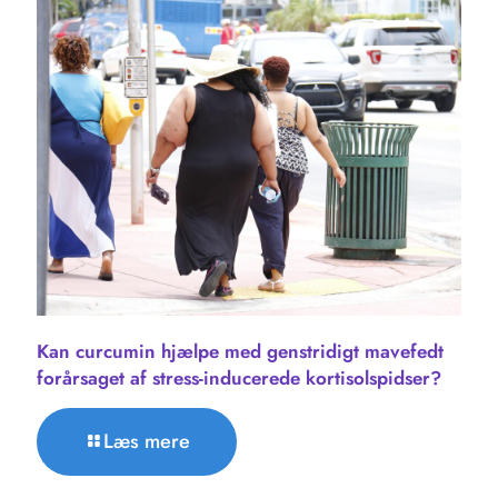
Kan curcumin hjælpe med genstridigt mavefedt
forårsaget af stress-inducerede kortisolspidser?
Læs mere