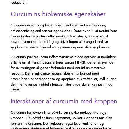
reduceret.
Curcumins biokemiske egenskaber
Curcumin er en polyphenol med stærke anti-inflammatoriske,
antioxidante og anti-cancer egenskaber. Dens evne til at neutralisere
frie radikaler beskytter celler mod oxidativt stress, som er en af ​​
hovedfaktorerne for aldring og udviklingen af ​​mange kroniske
sygdomme, såsom hjerte-kar- og neurodegenerative sygdomme.
Curcumin påvirker også inflammatoriske processer ved at modulere
aktiviteten af ​​transkriptionsfaktorer såsom NF-KB, der er ansvarlige
for aktiveringen af ​​gener forbundet med det inflammatoriske
respons. Dens anti-cancer egenskaber er forbundet med
hæmningen af ​​angiogenese og apoptose af kræftceller, hvilket gør
det til et lovende middel i terapier, der understøtter kampen mod
kræft.
Interaktioner af curcumin med kroppen
Curcumin har evnen til at påvirke en række metaboliske veje i
kroppen. Det påvirker immunsystemet, styrker kroppens naturlige
forsvarsmekanismer. Det forbedrer også leverfunktionen og
understøtter afgiftning af kroppen, hvilket er særligt vigtigt for at