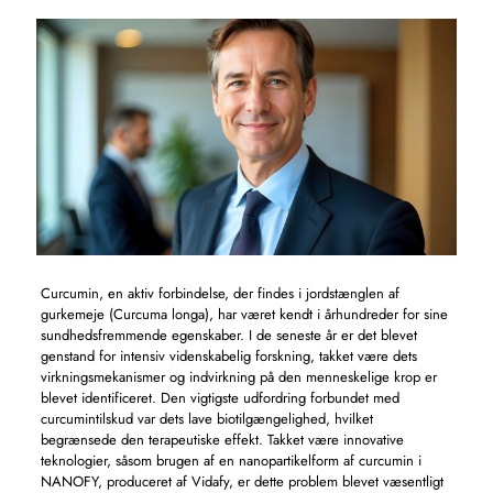
Curcumin, en aktiv forbindelse, der findes i jordstænglen af ​​
gurkemeje (Curcuma longa), har været kendt i århundreder for sine
sundhedsfremmende egenskaber. I de seneste år er det blevet
genstand for intensiv videnskabelig forskning, takket være dets
virkningsmekanismer og indvirkning på den menneskelige krop er
blevet identificeret. Den vigtigste udfordring forbundet med
curcumintilskud var dets lave biotilgængelighed, hvilket
begrænsede den terapeutiske effekt. Takket være innovative
teknologier, såsom brugen af ​​en nanopartikelform af curcumin i
NANOFY, produceret af Vidafy, er dette problem blevet væsentligt