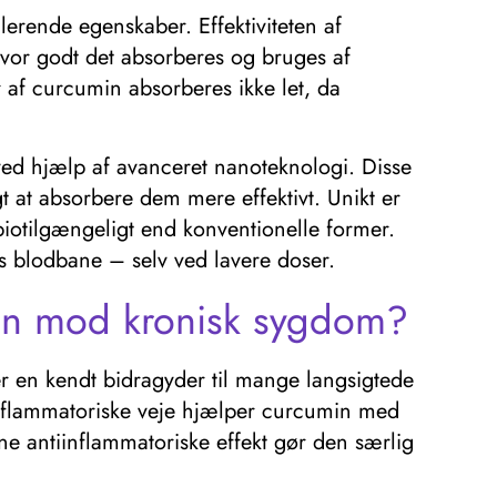
ende egenskaber. Effektiviteten af ​​
vor godt det absorberes og bruges af
 af curcumin absorberes ikke let, da
ved hjælp af avanceret nanoteknologi. Disse
gt at absorbere dem mere effektivt. Unikt er
biotilgængeligt end konventionelle former.
s blodbane – selv ved lavere doser.
pen mod kronisk sygdom?
er en kendt bidragyder til mange langsigtede
inflammatoriske veje hjælper curcumin med
e antiinflammatoriske effekt gør den særlig