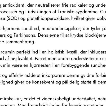
 antioxidant, der neutraliserer frie radikaler og unde
processen og i udviklingen af ​​kroniske sygdomme. Curc
e (SOD) og glutathionperoxidase, hvilket giver dobb
e hjernens sundhed, med undersøgelser, der tyder på d
 og Parkinsons. Dens evne til at krydse blod-hjern
 denne sammenhæng.
urcumin perfekt ind i en holistisk livsstil, der inklud
lskud af høj kvalitet. Parret med andre understøttende
cumin være en hjørnesten i en forebyggende sundhed
k og effektiv måde at inkorporere denne gyldne forbi
ighed giver de konsekvent og pålidelig støtte til dem
rakelkur, er det et videnskabeligt understøttet, nat
 sygdom. Med fremskridt inden for leveringsmetoder