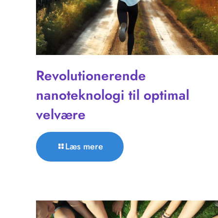
Revolutionerende
nanoteknologi til optimal
velvære
Læs mere