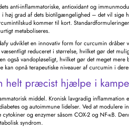
ets anti-inflammatoriske, antioxidant og immunmoduler
høj grad af dets biotilgængelighed – det vil sige h
rcumintilskud kommer til kort. Standardformuleringer
urtigt metaboliseres.
fy udviklet en innovativ form for curcumin dråber 
væsentligt reduceret i størrelse, hvilket gør det muli
en også vandopløseligt, hvilket gør det meget mere 
re kan opnå terapeutiske niveauer af curcumin i dere
n helt præcist hjælpe i kam
nflammatorisk middel. Kronisk lavgradig inflammation 
-diabetes og autoimmune lidelser. Ved at modulere 
ske cytokiner og enzymer såsom COX-2 og NF-κB. Denn
etabolisk syndrom.