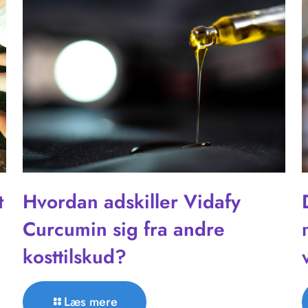
t
Hvordan adskiller Vidafy
Curcumin sig fra andre
kosttilskud?
Læs mere