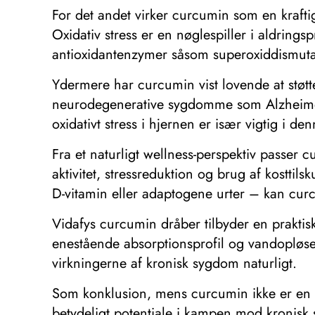
For det andet virker curcumin som en kraftig
Oxidativ stress er en nøglespiller i aldrings
antioxidantenzymer såsom superoxiddismutas
Ydermere har curcumin vist lovende at støtt
neurodegenerative sygdomme som Alzheimers
oxidativt stress i hjernen er især vigtig i
Fra et naturligt wellness-perspektiv passer c
aktivitet, stressreduktion og brug af kostti
D-vitamin eller adaptogene urter – kan cur
Vidafys curcumin dråber tilbyder en praktis
enestående absorptionsprofil og vandopløsel
virkningerne af kronisk sygdom naturligt.
Som konklusion, mens curcumin ikke er en mi
betydeligt potentiale i kampen mod kronisk