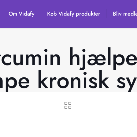
Om Vidafy
Køb Vidafy produkter
Bliv medl
rcumin hjælpe
pe kronisk s