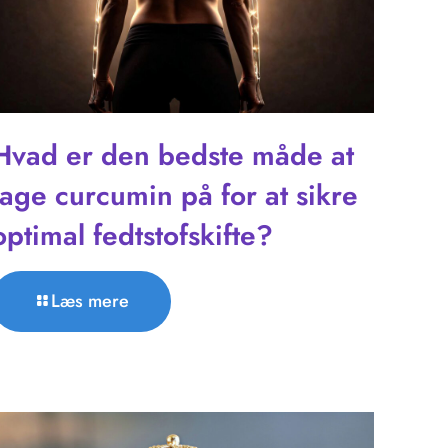
Hvad er den bedste måde at
tage curcumin på for at sikre
optimal fedtstofskifte?
Læs mere