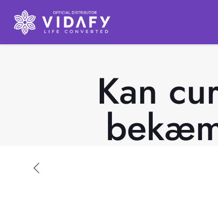
Kan cu
bekæm