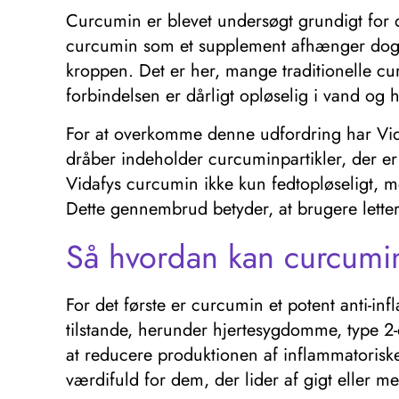
Curcumin er blevet undersøgt grundigt for d
curcumin som et supplement afhænger dog i 
kroppen. Det er her, mange traditionelle cu
forbindelsen er dårligt opløselig i vand og h
For at overkomme denne udfordring har Vida
dråber indeholder curcuminpartikler, der er 
Vidafys curcumin ikke kun fedtopløseligt, m
Dette gennembrud betyder, at brugere lette
Så hvordan kan curcumi
For det første er curcumin et potent anti-i
tilstande, herunder hjertesygdomme, type 2
at reducere produktionen af ​​inflammatori
værdifuld for dem, der lider af gigt eller m