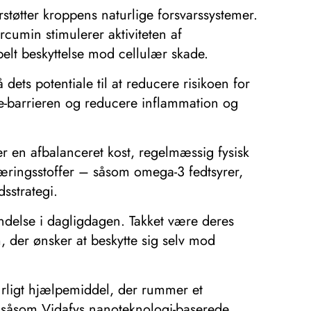
rstøtter kroppens naturlige forsvarssystemer.
umin stimulerer aktiviteten af ​​
elt beskyttelse mod cellulær skade.
ets potentiale til at reducere risikoen for
e-barrieren og reducere inflammation og
erer en afbalanceret kost, regelmæssig fysisk
 næringsstoffer – såsom omega-3 fedtsyrer,
sstrategi.
ndelse i dagligdagen. Takket være deres
, der ønsker at beskytte sig selv mod
urligt hjælpemiddel, der rummer et
, såsom Vidafys nanoteknologi-baserede