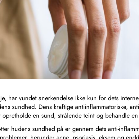
je, har vundet anerkendelse ikke kun for dets inter
ns sundhed. Dens kraftige antiinflammatoriske, anti
l at opretholde en sund, strålende teint og behandle
ter hudens sundhed på er gennem dets anti-inflamm
problemer, herunder acne, psoriasis, eksem og endda 