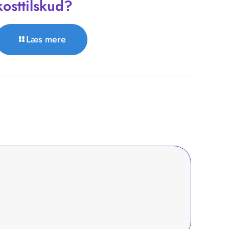
kosttilskud?
Læs mere