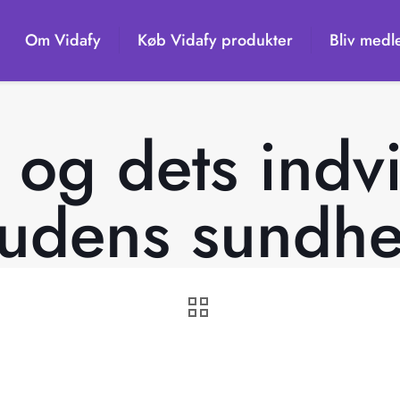
Om Vidafy
Køb Vidafy produkter
Bliv medl
og dets indv
udens sundh