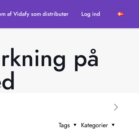
em af Vidafy som distributør
Log ind
irkning på
ed
Tags
Kategorier