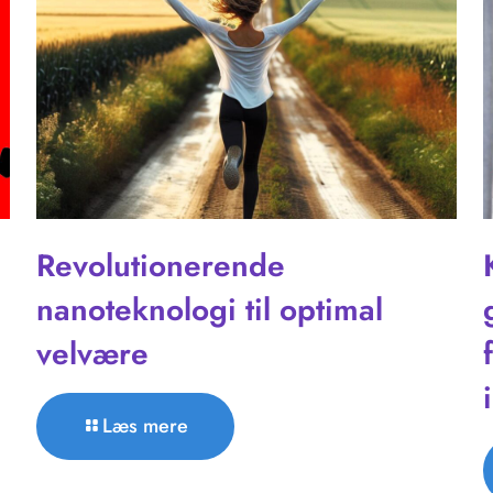
Revolutionerende
nanoteknologi til optimal
velvære
Læs mere