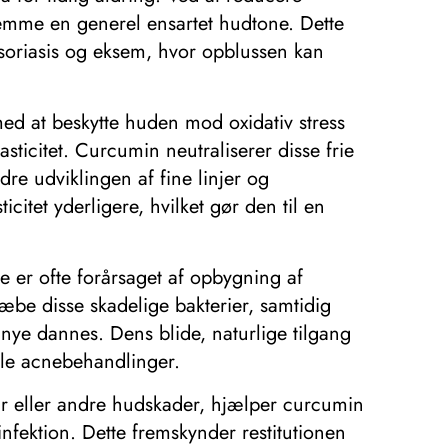
emme en generel ensartet hudtone. Dette
psoriasis og eksem, hvor opblussen kan
ed at beskytte huden mod oxidativ stress
lasticitet. Curcumin neutraliserer disse frie
 udviklingen af ​​fine linjer og
citet yderligere, hvilket gør den til en
e er ofte forårsaget af opbygning af
ræbe disse skadelige bakterier, samtidig
nye dannes. Dens blide, naturlige tilgang
nelle acnebehandlinger.
år eller andre hudskader, hjælper curcumin
fektion. Dette fremskynder restitutionen