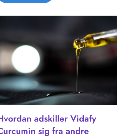
Hvordan adskiller Vidafy
Curcumin sig fra andre