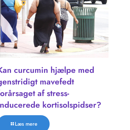
Kan curcumin hjælpe med
genstridigt mavefedt
forårsaget af stress-
inducerede kortisolspidser?
Læs mere