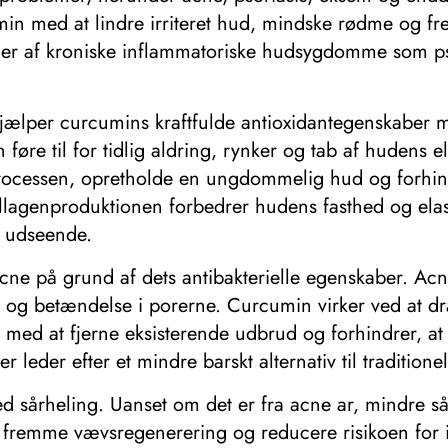
in med at lindre irriteret hud, mindske rødme og fr
 lider af kroniske inflammatoriske hudsygdomme som 
hjælper curcumins kraftfulde antioxidantegenskaber m
n føre til for tidlig aldring, rynker og tab af hudens e
ocessen, opretholde en ungdommelig hud og forhindre
ollagenproduktionen forbedrer hudens fasthed og elasti
t udseende.
cne på grund af dets antibakterielle egenskaber. Acn
ion og betændelse i porerne. Curcumin virker ved at d
med at fjerne eksisterende udbrud og forhindrer, at 
er leder efter et mindre barskt alternativ til traditio
d sårheling. Uanset om det er fra acne ar, mindre s
fremme vævsregenerering og reducere risikoen for in