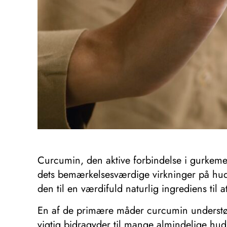
Curcumin, den aktive forbindelse i gurkeme
dets bemærkelsesværdige virkninger på hude
den til en værdifuld naturlig ingrediens ti
En af de primære måder curcumin understøt
vigtig bidragyder til mange almindelige hud