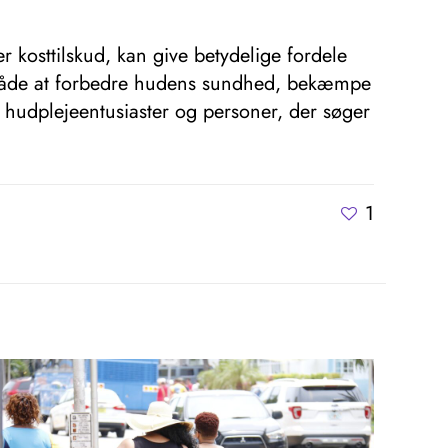
 kosttilskud, kan give betydelige fordele
v måde at forbedre hudens sundhed, bekæmpe
e hudplejeentusiaster og personer, der søger
1