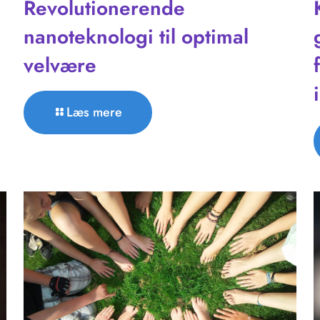
Revolutionerende
nanoteknologi til optimal
velvære
Læs mere