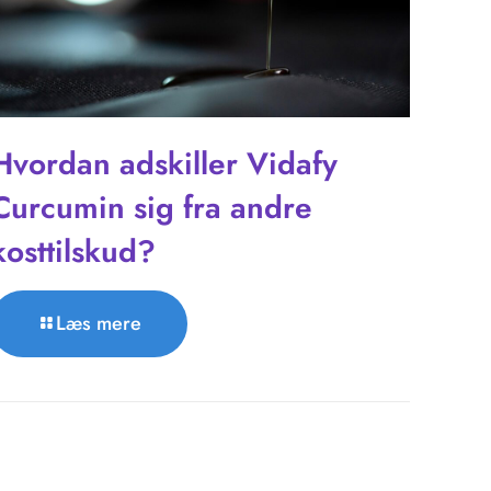
Hvordan adskiller Vidafy
Curcumin sig fra andre
kosttilskud?
Læs mere