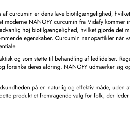
f ​​curcumin er dens lave biotilgængelighed, hvilket
 det moderne NANOFY curcumin fra Vidafy kommer ind i
ædvanlig høj biotilgængelighed, hvilket gjorde det 
fremmende egenskaber. Curcumin nanopartikler når væ
entiale.
sk og som støtte til behandling af ledlidelser. Reg
og forsinke deres aldring. NANOFY udmærker sig også
sundheden på en naturlig og effektiv måde, uden at 
ette produkt et fremragende valg for folk, der leder 