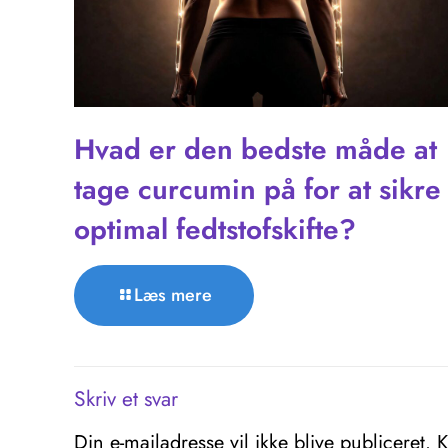
Hvad er den bedste måde at
tage curcumin på for at sikre
optimal fedtstofskifte?
Læs mere
Skriv et svar
Din e-mailadresse vil ikke blive publiceret.
K