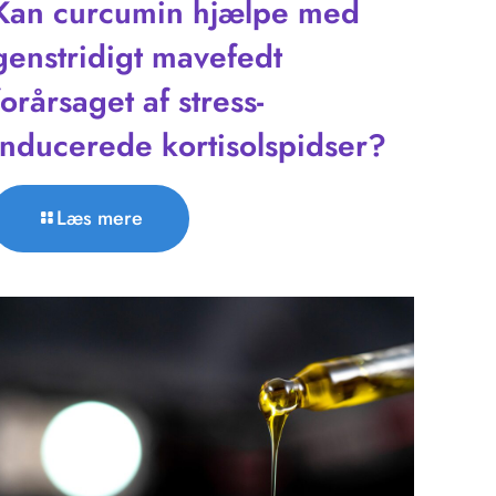
Kan curcumin hjælpe med
genstridigt mavefedt
forårsaget af stress-
inducerede kortisolspidser?
Læs mere