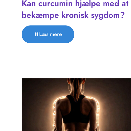
Kan curcumin hjælpe med at
bekæmpe kronisk sygdom?
Læs mere