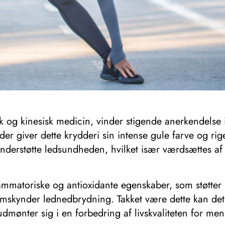
 og kinesisk medicin, vinder stigende anerkendelse i
 der giver dette krydderi sin intense gule farve og
 understøtte ledsundheden, hvilket især værdsættes
ammatoriske og antioxidante egenskaber, som støtter
emskynder lednedbrydning. Takket være dette kan det v
udmønter sig i en forbedring af livskvaliteten for me