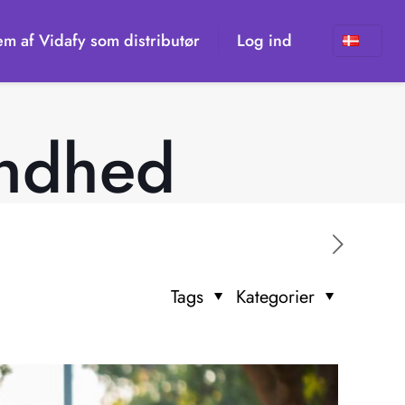
em af Vidafy som distributør
Log ind
undhed
Tags
Kategorier