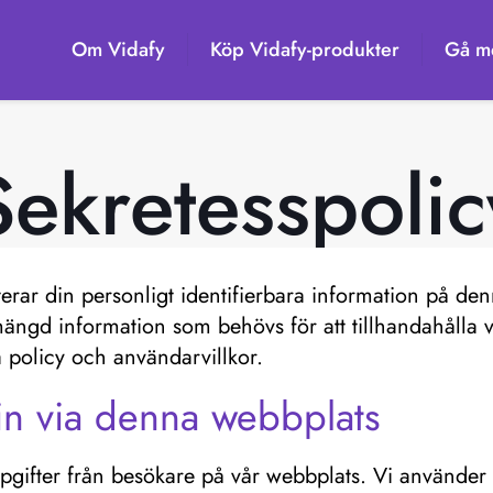
Om Vidafy
Köp Vidafy-produkter
Gå me
Sekretesspolic
terar din personligt identifierbara information på den
mängd information som behövs för att tillhandahålla 
 policy och användarvillkor.
in via denna webbplats
ppgifter från besökare på vår webbplats. Vi använder