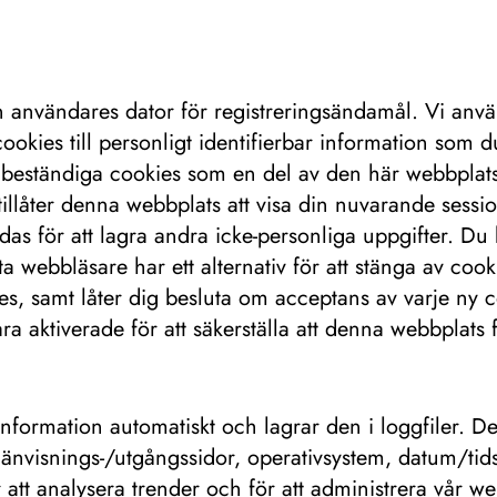
 en användares dator för registreringsändamål. Vi a
ookies till personligt identifierbar information som 
beständiga cookies som en del av den här webbplatse
llåter denna webbplats att visa din nuvarande sessio
as för att lagra andra icke-personliga uppgifter. Du 
a webbläsare har ett alternativ för att stänga av coo
es, samt låter dig besluta om acceptans av varje ny 
ra aktiverade för att säkerställa att denna webbplats 
s information automatiskt och lagrar den i loggfiler. 
 hänvisnings-/utgångssidor, operativsystem, datum/ti
r att analysera trender och för att administrera vår w