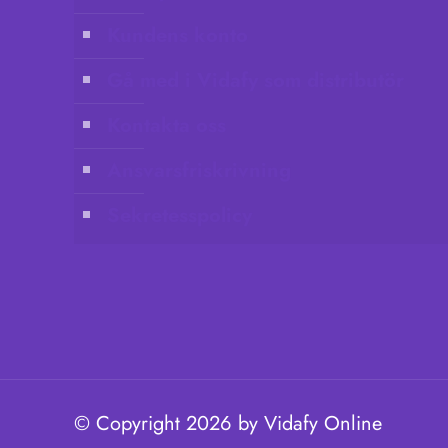
Kundens konto
Gå med i Vidafy som distributör
Kontakta oss
Ansvarsfriskrivning
Sekretesspolicy
© Copyright 2026 by Vidafy Online