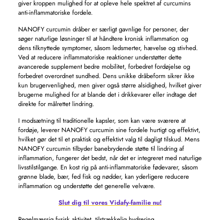
giver kroppen mulighed for at opleve hele spektret af curcumins
anti-inflammatoriske fordele.
NANOFY curcumin dråber er særligt gavnlige for personer, der
søger naturlige løsninger til at håndtere kronisk inflammation og
dens tilknyttede symptomer, såsom ledsmerter, hævelse og stivhed.
Ved at reducere inflammatoriske reaktioner understøtter dette
avancerede supplement bedre mobilitet, forbedret fordøjelse og
forbedret overordnet sundhed. Dens unikke dråbeform sikrer ikke
kun brugervenlighed, men giver også større alsidighed, hvilket giver
brugerne mulighed for at blande det i drikkevarer eller indtage det
direkte for målrettet lindring.
I modsætning til traditionelle kapsler, som kan være sværere at
fordøje, leverer NANOFY curcumin sine fordele hurtigt og effektivt,
hvilket gør det til et praktisk og effektivt valg til dagligt tilskud. Mens
NANOFY curcumin tilbyder banebrydende støtte til lindring af
inflammation, fungerer det bedst, når det er integreret med naturlige
livsstilstilgange. En kost rig på anti-inflammatoriske fødevarer, såsom
grønne blade, bær, fed fisk og nødder, kan yderligere reducere
inflammation og understøtte det generelle velvære.
Slut dig til vores Vidafy-familie nu!
Regelmæssig fysisk aktivitet, tilstrækkelig hydrering,