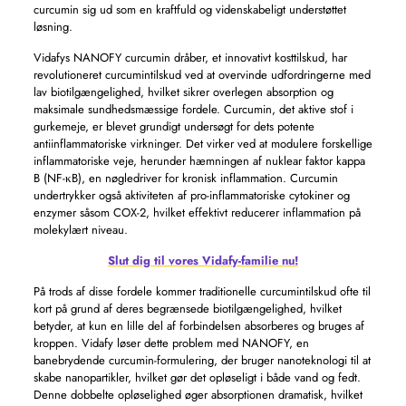
curcumin sig ud som en kraftfuld og videnskabeligt understøttet
løsning.
Vidafys NANOFY curcumin dråber, et innovativt kosttilskud, har
revolutioneret curcumintilskud ved at overvinde udfordringerne med
lav biotilgængelighed, hvilket sikrer overlegen absorption og
maksimale sundhedsmæssige fordele. Curcumin, det aktive stof i
gurkemeje, er blevet grundigt undersøgt for dets potente
antiinflammatoriske virkninger. Det virker ved at modulere forskellige
inflammatoriske veje, herunder hæmningen af ​​nuklear faktor kappa
B (NF-κB), en nøgledriver for kronisk inflammation. Curcumin
undertrykker også aktiviteten af ​​pro-inflammatoriske cytokiner og
enzymer såsom COX-2, hvilket effektivt reducerer inflammation på
molekylært niveau.
Slut dig til vores Vidafy-familie nu!
På trods af disse fordele kommer traditionelle curcumintilskud ofte til
kort på grund af deres begrænsede biotilgængelighed, hvilket
betyder, at kun en lille del af forbindelsen absorberes og bruges af
kroppen. Vidafy løser dette problem med NANOFY, en
banebrydende curcumin-formulering, der bruger nanoteknologi til at
skabe nanopartikler, hvilket gør det opløseligt i både vand og fedt.
Denne dobbelte opløselighed øger absorptionen dramatisk, hvilket