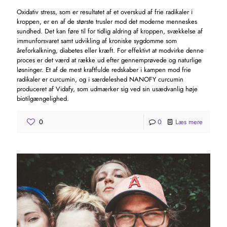
Oxidativ stress, som er resultatet af et overskud af frie radikaler i
kroppen, er en af ​​de største trusler mod det moderne menneskes
sundhed. Det kan føre til for tidlig aldring af kroppen, svækkelse af
immunforsvaret samt udvikling af kroniske sygdomme som
åreforkalkning, diabetes eller kræft. For effektivt at modvirke denne
proces er det værd at række ud efter gennemprøvede og naturlige
løsninger. Et af de mest kraftfulde redskaber i kampen mod frie
radikaler er curcumin, og i særdeleshed NANOFY curcumin
produceret af Vidafy, som udmærker sig ved sin usædvanlig høje
biotilgængelighed.
0
0
Læs mere