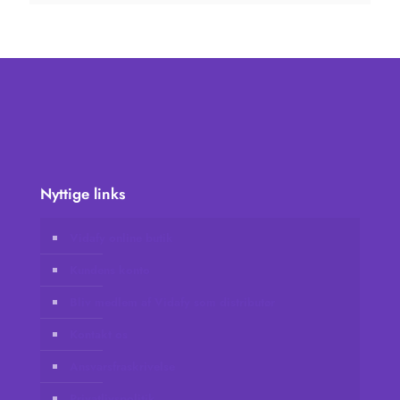
Nyttige links
Vidafy online butik
Kundens konto
Bliv medlem af Vidafy som distributør
Kontakt os
Ansvarsfraskrivelse
Privatlivspolitik