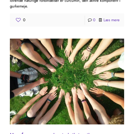
lovende naturlige forbindelser er curcumin, den aktive komponent i
gurkemeje.
0
0
Læs mere