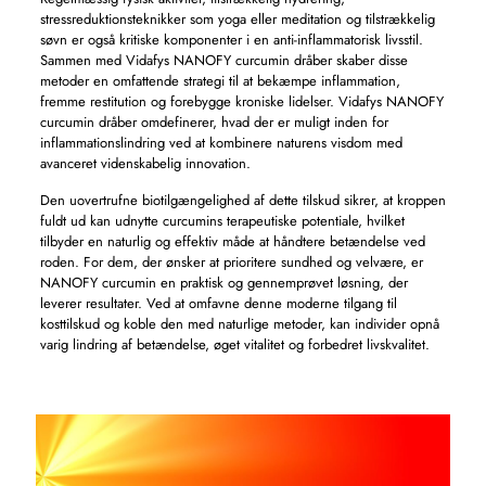
stressreduktionsteknikker som yoga eller meditation og tilstrækkelig
søvn er også kritiske komponenter i en anti-inflammatorisk livsstil.
Sammen med Vidafys NANOFY curcumin dråber skaber disse
metoder en omfattende strategi til at bekæmpe inflammation,
fremme restitution og forebygge kroniske lidelser. Vidafys NANOFY
curcumin dråber omdefinerer, hvad der er muligt inden for
inflammationslindring ved at kombinere naturens visdom med
avanceret videnskabelig innovation.
Den uovertrufne biotilgængelighed af dette tilskud sikrer, at kroppen
fuldt ud kan udnytte curcumins terapeutiske potentiale, hvilket
tilbyder en naturlig og effektiv måde at håndtere betændelse ved
roden. For dem, der ønsker at prioritere sundhed og velvære, er
NANOFY curcumin en praktisk og gennemprøvet løsning, der
leverer resultater. Ved at omfavne denne moderne tilgang til
kosttilskud og koble den med naturlige metoder, kan individer opnå
varig lindring af betændelse, øget vitalitet og forbedret livskvalitet.