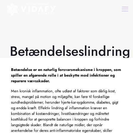
Betændelseslindring
Betændelse er en naturlig forsvarsmekanisme i kroppen, som
spiller en afgørende rolle i at beskytte mod infektioner og
reparere vævsskader.
Men kronisk inflammation, ofte udløst af faktorer som dårlig kost,
stress, mangel på motion og miljøgifte, kan føre til forskellige
sundhedsproblemer, herunder hjerte-kar-sygdomme, diabetes, gigt
og endda kræft. Effektiv lindring af inflammation kræver en
kombination af kostændringer, livsstilsændringer og målrettet
kosttilskud for at genoprette balancen i kroppen og forhindre
langsigtede skader. Blandt de naturlige midler, der opnår
anerkendelse for deres anti-inflammatoriske egenskaber, skiller