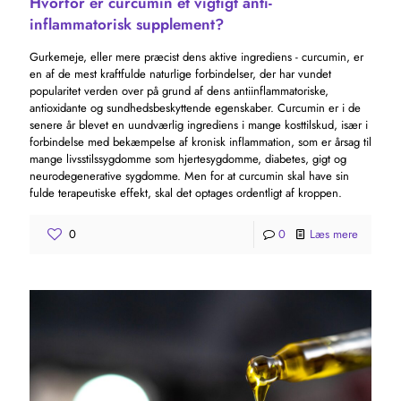
Hvorfor er curcumin et vigtigt anti-
inflammatorisk supplement?
Gurkemeje, eller mere præcist dens aktive ingrediens - curcumin, er
en af ​​de mest kraftfulde naturlige forbindelser, der har vundet
popularitet verden over på grund af dens antiinflammatoriske,
antioxidante og sundhedsbeskyttende egenskaber. Curcumin er i de
senere år blevet en uundværlig ingrediens i mange kosttilskud, især i
forbindelse med bekæmpelse af kronisk inflammation, som er årsag til
mange livsstilssygdomme som hjertesygdomme, diabetes, gigt og
neurodegenerative sygdomme. Men for at curcumin skal have sin
fulde terapeutiske effekt, skal det optages ordentligt af kroppen.
0
0
Læs mere