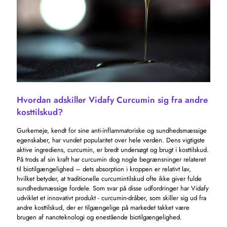
Hvordan adskiller Vidafy Curcumin sig fra andre
kosttilskud?
Gurkemeje, kendt for sine anti-inflammatoriske og sundhedsmæssige
egenskaber, har vundet popularitet over hele verden. Dens vigtigste
aktive ingrediens, curcumin, er bredt undersøgt og brugt i kosttilskud.
På trods af sin kraft har curcumin dog nogle begrænsninger relateret
til biotilgængelighed – dets absorption i kroppen er relativt lav,
hvilket betyder, at traditionelle curcumintilskud ofte ikke giver fulde
sundhedsmæssige fordele. Som svar på disse udfordringer har Vidafy
udviklet et innovativt produkt - curcumin-dråber, som skiller sig ud fra
andre kosttilskud, der er tilgængelige på markedet takket være
brugen af ​​nanoteknologi og enestående biotilgængelighed.