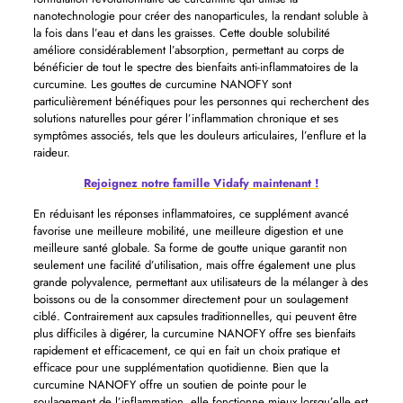
nanotechnologie pour créer des nanoparticules, la rendant soluble à
la fois dans l’eau et dans les graisses. Cette double solubilité
améliore considérablement l’absorption, permettant au corps de
bénéficier de tout le spectre des bienfaits anti-inflammatoires de la
curcumine. Les gouttes de curcumine NANOFY sont
particulièrement bénéfiques pour les personnes qui recherchent des
solutions naturelles pour gérer l’inflammation chronique et ses
symptômes associés, tels que les douleurs articulaires, l’enflure et la
raideur.
Rejoignez notre famille Vidafy maintenant !
En réduisant les réponses inflammatoires, ce supplément avancé
favorise une meilleure mobilité, une meilleure digestion et une
meilleure santé globale. Sa forme de goutte unique garantit non
seulement une facilité d’utilisation, mais offre également une plus
grande polyvalence, permettant aux utilisateurs de la mélanger à des
boissons ou de la consommer directement pour un soulagement
ciblé. Contrairement aux capsules traditionnelles, qui peuvent être
plus difficiles à digérer, la curcumine NANOFY offre ses bienfaits
rapidement et efficacement, ce qui en fait un choix pratique et
efficace pour une supplémentation quotidienne. Bien que la
curcumine NANOFY offre un soutien de pointe pour le
soulagement de l’inflammation, elle fonctionne mieux lorsqu’elle est