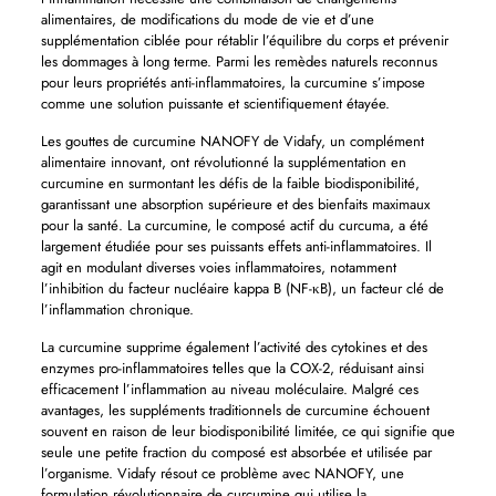
alimentaires, de modifications du mode de vie et d’une
supplémentation ciblée pour rétablir l’équilibre du corps et prévenir
les dommages à long terme. Parmi les remèdes naturels reconnus
pour leurs propriétés anti-inflammatoires, la curcumine s’impose
comme une solution puissante et scientifiquement étayée.
Les gouttes de curcumine NANOFY de Vidafy, un complément
alimentaire innovant, ont révolutionné la supplémentation en
curcumine en surmontant les défis de la faible biodisponibilité,
garantissant une absorption supérieure et des bienfaits maximaux
pour la santé. La curcumine, le composé actif du curcuma, a été
largement étudiée pour ses puissants effets anti-inflammatoires. Il
agit en modulant diverses voies inflammatoires, notamment
l’inhibition du facteur nucléaire kappa B (NF-κB), un facteur clé de
l’inflammation chronique.
La curcumine supprime également l’activité des cytokines et des
enzymes pro-inflammatoires telles que la COX-2, réduisant ainsi
efficacement l’inflammation au niveau moléculaire. Malgré ces
avantages, les suppléments traditionnels de curcumine échouent
souvent en raison de leur biodisponibilité limitée, ce qui signifie que
seule une petite fraction du composé est absorbée et utilisée par
l’organisme. Vidafy résout ce problème avec NANOFY, une
formulation révolutionnaire de curcumine qui utilise la