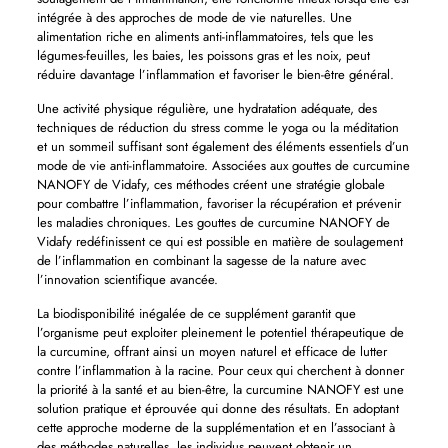
intégrée à des approches de mode de vie naturelles. Une
alimentation riche en aliments anti-inflammatoires, tels que les
légumes-feuilles, les baies, les poissons gras et les noix, peut
réduire davantage l’inflammation et favoriser le bien-être général.
Une activité physique régulière, une hydratation adéquate, des
techniques de réduction du stress comme le yoga ou la méditation
et un sommeil suffisant sont également des éléments essentiels d’un
mode de vie anti-inflammatoire. Associées aux gouttes de curcumine
NANOFY de Vidafy, ces méthodes créent une stratégie globale
pour combattre l’inflammation, favoriser la récupération et prévenir
les maladies chroniques. Les gouttes de curcumine NANOFY de
Vidafy redéfinissent ce qui est possible en matière de soulagement
de l’inflammation en combinant la sagesse de la nature avec
l’innovation scientifique avancée.
La biodisponibilité inégalée de ce supplément garantit que
l’organisme peut exploiter pleinement le potentiel thérapeutique de
la curcumine, offrant ainsi un moyen naturel et efficace de lutter
contre l’inflammation à la racine. Pour ceux qui cherchent à donner
la priorité à la santé et au bien-être, la curcumine NANOFY est une
solution pratique et éprouvée qui donne des résultats. En adoptant
cette approche moderne de la supplémentation et en l’associant à
des méthodes naturelles, les individus peuvent obtenir un