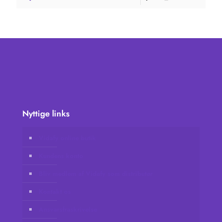
Nyttige links
Vidafy online butik
Kundens konto
Bliv medlem af Vidafy som distributør
Kontakt os
Ansvarsfraskrivelse