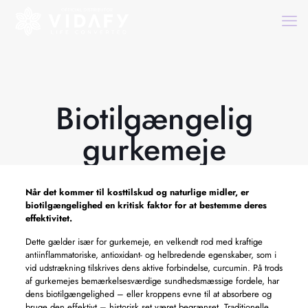
Biotilgængelig
gurkemeje
Når det kommer til kosttilskud og naturlige midler, er
biotilgængelighed en kritisk faktor for at bestemme deres
effektivitet.
Dette gælder især for gurkemeje, en velkendt rod med kraftige
antiinflammatoriske, antioxidant- og helbredende egenskaber, som i
vid udstrækning tilskrives dens aktive forbindelse, curcumin. På trods
af gurkemejes bemærkelsesværdige sundhedsmæssige fordele, har
dens biotilgængelighed – eller kroppens evne til at absorbere og
bruge den effektivt – historisk set været begrænset. Traditionelle