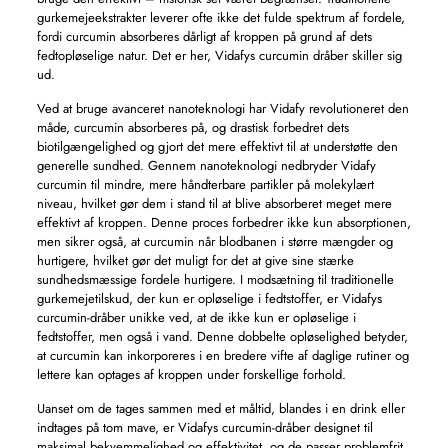
gurkemejeekstrakter leverer ofte ikke det fulde spektrum af fordele,
fordi curcumin absorberes dårligt af kroppen på grund af dets
fedtopløselige natur. Det er her, Vidafys curcumin dråber skiller sig
ud.
Ved at bruge avanceret nanoteknologi har Vidafy revolutioneret den
måde, curcumin absorberes på, og drastisk forbedret dets
biotilgængelighed og gjort det mere effektivt til at understøtte den
generelle sundhed. Gennem nanoteknologi nedbryder Vidafy
curcumin til mindre, mere håndterbare partikler på molekylært
niveau, hvilket gør dem i stand til at blive absorberet meget mere
effektivt af kroppen. Denne proces forbedrer ikke kun absorptionen,
men sikrer også, at curcumin når blodbanen i større mængder og
hurtigere, hvilket gør det muligt for det at give sine stærke
sundhedsmæssige fordele hurtigere. I modsætning til traditionelle
gurkemejetilskud, der kun er opløselige i fedtstoffer, er Vidafys
curcumin-dråber unikke ved, at de ikke kun er opløselige i
fedtstoffer, men også i vand. Denne dobbelte opløselighed betyder,
at curcumin kan inkorporeres i en bredere vifte af daglige rutiner og
lettere kan optages af kroppen under forskellige forhold.
Uanset om de tages sammen med et måltid, blandes i en drink eller
indtages på tom mave, er Vidafys curcumin-dråber designet til
maksimal bekvemmelighed og effektivitet, og de passer problemfrit