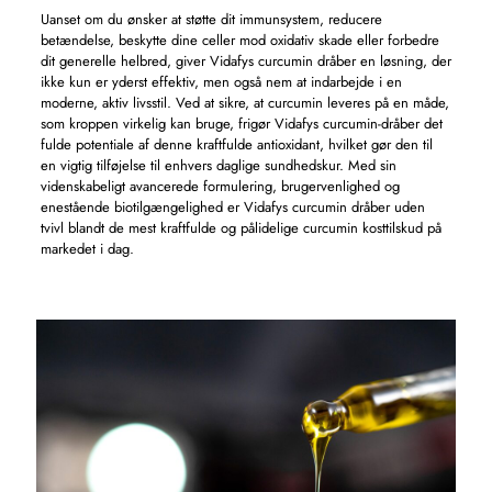
Uanset om du ønsker at støtte dit immunsystem, reducere
betændelse, beskytte dine celler mod oxidativ skade eller forbedre
dit generelle helbred, giver Vidafys curcumin dråber en løsning, der
ikke kun er yderst effektiv, men også nem at indarbejde i en
moderne, aktiv livsstil. Ved at sikre, at curcumin leveres på en måde,
som kroppen virkelig kan bruge, frigør Vidafys curcumin-dråber det
fulde potentiale af denne kraftfulde antioxidant, hvilket gør den til
en vigtig tilføjelse til enhvers daglige sundhedskur. Med sin
videnskabeligt avancerede formulering, brugervenlighed og
enestående biotilgængelighed er Vidafys curcumin dråber uden
tvivl blandt de mest kraftfulde og pålidelige curcumin kosttilskud på
markedet i dag.