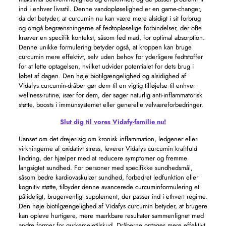
ind i enhver livsstil. Denne vandopløselighed er en game-changer,
da det betyder, at curcumin nu kan være mere alsidigt i sit forbrug
og omgå begrænsningerne af fedtopløselige forbindelser, der ofte
kræver en specifik kontekst, såsom fed mad, for optimal absorption.
Denne unikke formulering betyder også, at kroppen kan bruge
curcumin mere effektivt, selv uden behov for yderligere fedtstoffer
for at lette optagelsen, hvilket udvider potentialet for dets brug i
løbet af dagen. Den høje biotilgængelighed og alsidighed af
Vidafys curcumin-dråber gør dem til en vigtig tilføjelse til enhver
wellness-rutine, især for dem, der søger naturlig anti-inflammatorisk
støtte, boosts i immunsystemet eller generelle velværeforbedringer.
Slut dig til vores Vidafy-familie nu!
Uanset om det drejer sig om kronisk inflammation, ledgener eller
virkningerne af oxidativt stress, leverer Vidafys curcumin kraftfuld
lindring, der hjælper med at reducere symptomer og fremme
langsigtet sundhed. For personer med specifikke sundhedsmål,
såsom bedre kardiovaskulær sundhed, forbedret ledfunktion eller
kognitiv støtte, tilbyder denne avancerede curcuminformulering et
pålideligt, brugervenligt supplement, der passer ind i ethvert regime.
Den høje biotilgængelighed af Vidafys curcumin betyder, at brugere
kan opleve hurtigere, mere mærkbare resultater sammenlignet med
andre former for gurkemejetilskud. Dråberne optages mere effektivt