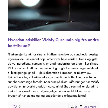
Hvordan adskiller Vidafy Curcumin sig fra andre
kosttilskud?
Gurkemeje, kendt for sine anti-inflammatoriske og sundhedsmæssige
egenskaber, har vundet popularitet over hele verden. Dens vigtigste
aktive ingrediens, curcumin, er bredt undersøgt og brugt i kosttilskud.
På trods af sin kraft har curcumin dog nogle begrænsninger relateret
til biotilgængelighed – dets absorption i kroppen er relativt lav,
hvilket betyder, at traditionelle curcumintilskud ofte ikke giver fulde
sundhedsmæssige fordele. Som svar på disse udfordringer har Vidafy
udviklet et innovativt produkt - curcumin-dråber, som skiller sig ud fra
andre kosttilskud, der er tilgængelige på markedet takket være
brugen af ​​nanoteknologi og enestående biotilgængelighed.
0
0
Læs mere