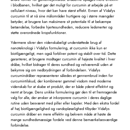
i blodbanen, hvilket gør det muligt for curcumin at arbejde på et
cellulært niveau, hvor det kan have størst effekt. Evnen af ​​Vidafys
curcumin til at nå sine målområder hurtigere og i større mængder
betyder, at brugere kan maksimere sit potentiale til at bekæmpe
betændelse, forbedre hjertesundheden, reducere ledsmerter og
støtte overordnede kropsfunktioner.
Ydermere sikrer den videnskabeligt understøttede brug af
nanoteknologi i Vidafys formulering, at curcumin ikke kun er
biotilgængeligt, men også forbliver potent og stabilt over tid. Dette
garanterer, at brugere modtager curcumin af højeste kvalitet i hver
dråbe, hvilket bidrager til deres sundhed og velværemål uden at
bekymre sig om nedbrydningen af ​​forbindelsen. Vidafys
curcumindråber repræsenterer således et gennembrud inden for
curcumintilskud, der kombinerer gammel visdom med moderne
videnskab for at skabe et produkt, der er både yderst effektivt og
nemt at bruge. Dens unikke formulering gør den til et fremragende
valg for alle, der ønsker at inkorporere curcumin i deres daglige
rutine uden besværet med piller eller kapsler. Med den ekstra fordel
af høj biotilgængelighed og vandopløselighed tilbyder Vidafys
curcumin dråber en mere effektiv og bekvem måde at høste de
mange sundhedsmæssige fordele ved denne bemærkelsesværdige
forbindelse.