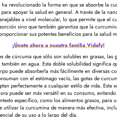
y ha revolucionado la forma en que se absorbe la c
a para apoyar la salud en general. A través de la na
nejables a nivel molecular, lo que permite que el
absorción sino que también garantiza que la curcumin
 proporcionar sus potentes beneficios para la salud 
¡Únete ahora a nuestra familia Vidafy!
les de cúrcuma que sólo son solubles en grasas, las
o también en agua. Esta doble solubilidad significa
erpo puede absorberla más fácilmente en diversas c
nsuman con el estómago vacío, las gotas de curcumi
tan perfectamente a cualquier estilo de vida. Esta s
hora puede ser más versátil en su consumo, evitando 
texto específico, como los alimentos grasos, para 
 utilizar la curcumina de manera más efectiva, inclu
encial de su uso a lo largo del día.