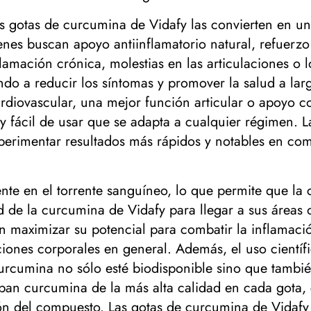
 las gotas de curcumina de Vidafy las convierten en 
ienes buscan apoyo antiinflamatorio natural, refuerz
flamación crónica, molestias en las articulaciones o l
do a reducir los síntomas y promover la salud a lar
rdiovascular, una mejor función articular o apoyo c
 fácil de usar que se adapta a cualquier régimen. La
xperimentar resultados más rápidos y notables en co
nte en el torrente sanguíneo, lo que permite que la 
 de la curcumina de Vidafy para llegar a sus áreas
n maximizar su potencial para combatir la inflamació
unciones corporales en general. Además, el uso cient
curcumina no sólo esté biodisponible sino que tambi
iban curcumina de la más alta calidad en cada gota, 
ón del compuesto. Las gotas de curcumina de Vidafy