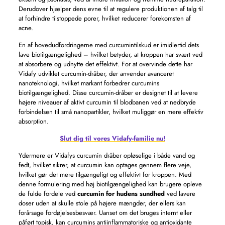
Derudover hjælper dens evne til at regulere produktionen af ​​talg til
at forhindre tilstoppede porer, hvilket reducerer forekomsten af ​​
acne.
En af hovedudfordringerne med curcumintilskud er imidlertid dets
lave biotilgængelighed – hvilket betyder, at kroppen har svært ved
at absorbere og udnytte det effektivt. For at overvinde dette har
Vidafy udviklet curcumin-dråber, der anvender avanceret
nanoteknologi, hvilket markant forbedrer curcumins
biotilgængelighed. Disse curcumin-dråber er designet til at levere
højere niveauer af aktivt curcumin til blodbanen ved at nedbryde
forbindelsen til små nanopartikler, hvilket muliggør en mere effektiv
absorption.
Slut dig til vores Vidafy-familie nu!
Ydermere er Vidafys curcumin dråber opløselige i både vand og
fedt, hvilket sikrer, at curcumin kan optages gennem flere veje,
hvilket gør det mere tilgængeligt og effektivt for kroppen. Med
denne formulering med høj biotilgængelighed kan brugere opleve
de fulde fordele ved
curcumin for hudens sundhed
ved lavere
doser uden at skulle stole på højere mængder, der ellers kan
forårsage fordøjelsesbesvær. Uanset om det bruges internt eller
påført topisk, kan curcumins antiinflammatoriske og antioxidante