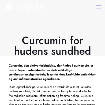
Curcumin for
hudens sundhed
Curcumin, den aktive forbindelse, der findes i gurkemeje, er
blevet fejret i århundreder for dets adskillige
sundhedsmæssige fordele, især for dets kraftfulde antioxidant
og anti-inflammatoriske egenskaber.
Disse egenskaber gør curcumin til en værdifuld allieret i at støtte
hudens sundhed, da det hjælper med at beskytte mod skader fra
frie radikaler, reducere inflammation og fremme heling. Curcumin
kan hjælpe med at behandle en række hudlidelser, herunder acne,
eksem og psoriasis, ved at lindre irritation og fremme hudreparation.