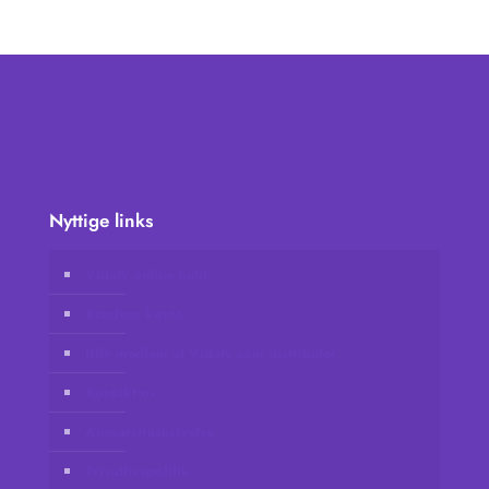
Nyttige links
Vidafy online butik
Kundens konto
Bliv medlem af Vidafy som distributør
Kontakt os
Ansvarsfraskrivelse
Privatlivspolitik