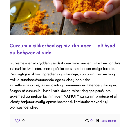
Curcumin sikkerhed og bivirkninger – alt hvad
du behøver at vide
Gurkemeje er et krydderi værdsat over hele verden, ikke kun for dets
kulinariske kvaliteter, men også for dets sundhedsmæssige fordele.
Den vigtigste aktive ingrediens i gurkemeje, curcumin, har en lang
række sundhedsfremmende egenskaber, herunder
antiinflammatoriske, antioxidant- og immununderstøttende virkninger.
Brugen af ​​curcumin, især i høje doser, rejser dog spørgsmål om
sikkerhed og mulige bivirkninger. NANOFY curcumin produceret af
Vidafy fortjener særlig opmærksomhed, karakteriseret ved høj
biotilgængelighed.
0
0
Læs mere