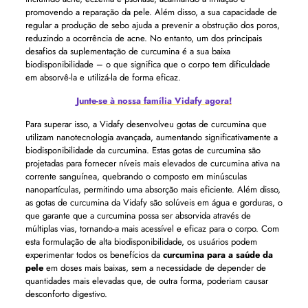
promovendo a reparação da pele. Além disso, a sua capacidade de
regular a produção de sebo ajuda a prevenir a obstrução dos poros,
reduzindo a ocorrência de acne. No entanto, um dos principais
desafios da suplementação de curcumina é a sua baixa
biodisponibilidade – o que significa que o corpo tem dificuldade
em absorvê-la e utilizá-la de forma eficaz.
Junte-se à nossa família Vidafy agora!
Para superar isso, a Vidafy desenvolveu gotas de curcumina que
utilizam nanotecnologia avançada, aumentando significativamente a
biodisponibilidade da curcumina. Estas gotas de curcumina são
projetadas para fornecer níveis mais elevados de curcumina ativa na
corrente sanguínea, quebrando o composto em minúsculas
nanopartículas, permitindo uma absorção mais eficiente. Além disso,
as gotas de curcumina da Vidafy são solúveis em água e gorduras, o
que garante que a curcumina possa ser absorvida através de
múltiplas vias, tornando-a mais acessível e eficaz para o corpo. Com
esta formulação de alta biodisponibilidade, os usuários podem
experimentar todos os benefícios da
curcumina para a saúde da
pele
em doses mais baixas, sem a necessidade de depender de
quantidades mais elevadas que, de outra forma, poderiam causar
desconforto digestivo.