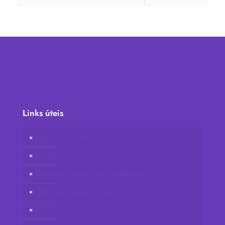
Links úteis
Loja online Vidafy
Conta do cliente
Junte-se à Vidafy como distribuidor
Entre em contacto connosco
Isenção de responsabilidade