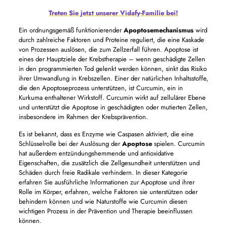
Treten Sie jetzt unserer Vidafy-Familie bei!
Ein ordnungsgemäß funktionierender
Apoptosemechanismus
wird
durch zahlreiche Faktoren und Proteine ​​reguliert, die eine Kaskade
von Prozessen auslösen, die zum Zellzerfall führen. Apoptose ist
eines der Hauptziele der Krebstherapie – wenn geschädigte Zellen
in den programmierten Tod gelenkt werden können, sinkt das Risiko
ihrer Umwandlung in Krebszellen. Einer der natürlichen Inhaltsstoffe,
die den Apoptoseprozess unterstützen, ist Curcumin, ein in
Kurkuma enthaltener Wirkstoff. Curcumin wirkt auf zellulärer Ebene
und unterstützt die Apoptose in geschädigten oder mutierten Zellen,
insbesondere im Rahmen der Krebsprävention.
Es ist bekannt, dass es Enzyme wie Caspasen aktiviert, die eine
Schlüsselrolle bei der Auslösung der
Apoptose
spielen. Curcumin
hat außerdem entzündungshemmende und antioxidative
Eigenschaften, die zusätzlich die Zellgesundheit unterstützen und
Schäden durch freie Radikale verhindern. In dieser Kategorie
erfahren Sie ausführliche Informationen zur Apoptose und ihrer
Rolle im Körper, erfahren, welche Faktoren sie unterstützen oder
behindern können und wie Naturstoffe wie Curcumin diesen
wichtigen Prozess in der Prävention und Therapie beeinflussen
können.