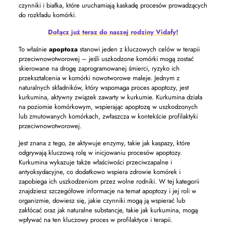
czynniki i białka, które uruchamiają kaskadę procesów prowadzących
do rozkładu komórki.
Dołącz już teraz do naszej rodziny Vidafy!
To właśnie
apoptoza
stanowi jeden z kluczowych celów w terapii
przeciwnowotworowej – jeśli uszkodzone komórki mogą zostać
skierowane na drogę zaprogramowanej śmierci, ryzyko ich
przekształcenia w komórki nowotworowe maleje. Jednym z
naturalnych składników, który wspomaga proces apoptozy, jest
kurkumina, aktywny związek zawarty w kurkumie. Kurkumina działa
na poziomie komórkowym, wspierając apoptozę w uszkodzonych
lub zmutowanych komórkach, zwłaszcza w kontekście profilaktyki
przeciwnowotworowej.
Jest znana z tego, że aktywuje enzymy, takie jak kaspazy, które
odgrywają kluczową rolę w inicjowaniu procesów apoptozy.
Kurkumina wykazuje także właściwości przeciwzapalne i
antyoksydacyjne, co dodatkowo wspiera zdrowie komórek i
zapobiega ich uszkodzeniom przez wolne rodniki. W tej kategorii
znajdziesz szczegółowe informacje na temat apoptozy i jej roli w
organizmie, dowiesz się, jakie czynniki mogą ją wspierać lub
zakłócać oraz jak naturalne substancje, takie jak kurkumina, mogą
wpływać na ten kluczowy proces w profilaktyce i terapii.