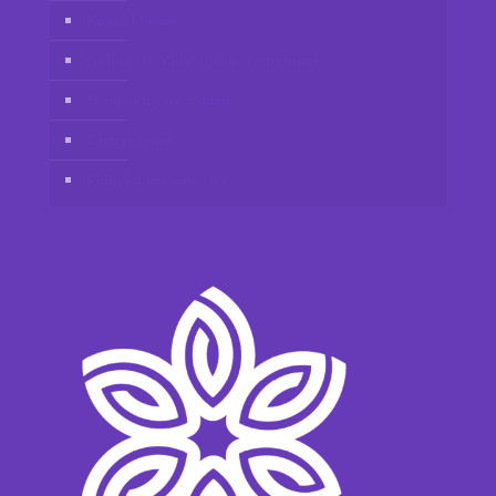
Konto klienta
Dołącz do Vidafy jako dystrybutor
Skontaktuj się z nami
Zastrzeżenie
Polityka prywatności