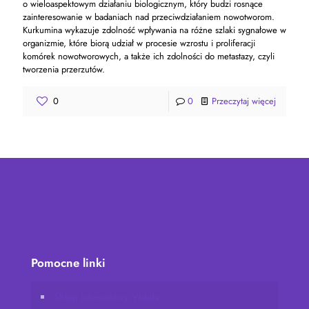
o wieloaspektowym działaniu biologicznym, który budzi rosnące
zainteresowanie w badaniach nad przeciwdziałaniem nowotworom.
Kurkumina wykazuje zdolność wpływania na różne szlaki sygnałowe w
organizmie, które biorą udział w procesie wzrostu i proliferacji
komórek nowotworowych, a także ich zdolności do metastazy, czyli
tworzenia przerzutów.
0
0
Przeczytaj więcej
Pomocne linki
Sklep internetowy Vidafy