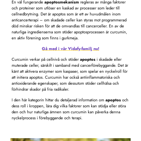
En väl fungerande
apoptosmekanism
regleras av många faktorer
och proteiner som utlöser en kaskad av processer som leder till
cellnedbrytning. Det är apoptos som är ett av huvudmålen inom
anticancerterapi – om skadade celler kan styras mot programmerad
död minskar risken för att de omvandlas till cancerceller. En av de
naturliga ingredienserna som stöder apoptosprocessen är curcumin,
en aktiv förening som finns i gurkmeja.
Gå med i vår Vidafy-familj nu!
Curcumin verkar på cellnivå och stöder
apoptos
i skadade eller
muterade celler, särskilt i samband med cancerförebyggande. Det är
känt att aktivera enzymer som kaspaser, som spelar en nyckelroll för
att initiera apoptos. Curcumin har också antiinflammatoriska och
antioxiderande egenskaper, som dessutom stöder cellhälsa och
förhindrar skador på fria radikaler.
I den här kategorin hittar du detaljerad information om
apoptos
och
dess roll i kroppen, lära dig vilka faktorer som kan stödja eller störa
den och hur naturliga ämnen som curcumin kan påverka denna
nyckelprocess i förebyggande och terapi.