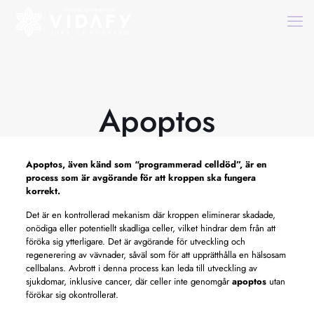
Apoptos
Apoptos,
även känd som “programmerad celldöd”, är en
process som är avgörande för att kroppen ska fungera
korrekt.
Det är en kontrollerad mekanism där kroppen eliminerar skadade,
onödiga eller potentiellt skadliga celler, vilket hindrar dem från att
föröka sig ytterligare. Det är avgörande för utveckling och
regenerering av vävnader, såväl som för att upprätthålla en hälsosam
cellbalans. Avbrott i denna process kan leda till utveckling av
sjukdomar, inklusive cancer, där celler inte genomgår
apoptos
utan
förökar sig okontrollerat.