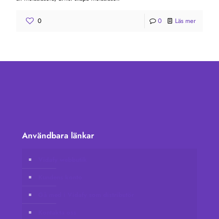
0
0
Läs mer
Användbara länkar
Vidafy webbutik
Kundens konto
Gå med i Vidafy som distributör
Kontakta oss