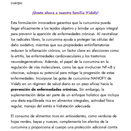
cuerpo.
¡Únete ahora a nuestra familia Vidafy!
Esta formulación innovadora garantiza que la curcumina pueda
llegar eficazmente a los tejidos objetivo y brindar un apoyo integral
para prevenir la aparición de enfermedades crónicas. Al neutralizar
los radicales libres, la curcumina ayuda a proteger las células del
daño oxidativo, mientras que sus propiedades antiinflamatorias
reducen la inflamación crónica, un factor clave en afecciones como
la artritis, las enfermedades cardiovasculares y los trastornos
neurodegenerativos. Además, el papel de la curcumina en la
regulación de vías moleculares, como las que involucran NF-κB y
citocinas, subraya su potencial para mitigar la progresión de estas
enfermedades. Incorporar las gotas de curcumina NANOFY de
Vidafy en un régimen de salud diario es un paso eficaz hacia la
prevención de enfermedades crónicas.
Sin embargo, la
suplementación debe ser parte de un enfoque holístico que incluya
una dieta equilibrada rica en alimentos integrales, actividad física
regular, manejo del estrés e hidratación adecuada.
El consumo de alimentos ricos en antioxidantes, como verduras de
hojas verdes, bayas y nueces, complementa los efectos de la
curcumina y proporciona al cuerpo una protección adicional contra