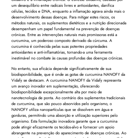
um desequilíbrio entre radicais livres e antioxidantes, danifica
células, tecidos e DNA, enquanto a inflamação agrava ainda mais o
desenvolvimento dessas doenças. Para mitigar estes riscos, os
métodos naturais, os suplementos dietéticos e a nutrição direcionada
desempenham um papel fundamental na prevenção de doenças
crónicas. Entre as intervenções naturais mais promissoras está a
curcumina, um poderoso composto derivado da cúrcuma. A
curcumina é conhecida pelas suas potentes propriedades
antioxidantes e anti-inflamatórias, tornando-a uma ferramenta
inestimável no combate às causas profundas das doenças crónicas.
No entanto, sua eficácia depende significativamente de sua
biodisponibilidade, que é onde as gotas de curcumina NANOFY da
Vidafy se destacam. A curcumina NANOFY da Vidafy representa
um avanço inovador em suplementação, oferecendo
biodisponibilidade excepcionalmente alta por meio de
nanotecnologia de ponta. Ao contrário dos suplementos tradicionais
de curcumina, que são pouco absorvidos pelo organismo, o
NANOFY utiliza nanopartículas que se dissolvem em água e
gorduras, permitindo uma absorção e utilização superiores pelo
organismo. Esta formulação inovadora garante que a curcumina
pode atingir eficazmente os tecidos-alvo e fornecer um apoio
abrangente na prevenção do aparecimento de doenças crónicas. Ao