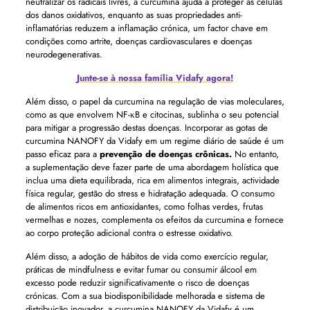
neutralizar os radicais livres, a curcumina ajuda a proteger as células
dos danos oxidativos, enquanto as suas propriedades anti-
inflamatórias reduzem a inflamação crónica, um factor chave em
condições como artrite, doenças cardiovasculares e doenças
neurodegenerativas.
Junte-se à nossa família Vidafy agora!
Além disso, o papel da curcumina na regulação de vias moleculares,
como as que envolvem NF-κB e citocinas, sublinha o seu potencial
para mitigar a progressão destas doenças. Incorporar as gotas de
curcumina NANOFY da Vidafy em um regime diário de saúde é um
passo eficaz para a
prevenção de doenças crônicas.
No entanto,
a suplementação deve fazer parte de uma abordagem holística que
inclua uma dieta equilibrada, rica em alimentos integrais, actividade
física regular, gestão do stress e hidratação adequada. O consumo
de alimentos ricos em antioxidantes, como folhas verdes, frutas
vermelhas e nozes, complementa os efeitos da curcumina e fornece
ao corpo proteção adicional contra o estresse oxidativo.
Além disso, a adoção de hábitos de vida como exercício regular,
práticas de mindfulness e evitar fumar ou consumir álcool em
excesso pode reduzir significativamente o risco de doenças
crónicas. Com a sua biodisponibilidade melhorada e sistema de
distribuição inovador, a curcumina NANOFY da Vidafy é um