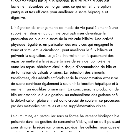
supplémentaires tels que la pipérine, la curcumine Vidafy est
facilement absorbée par l’organisme, ce qui en fait une option
pratique et très efficace pour améliorer la santé hépatique et
digestive.
L’intégration de changements de mode de vie parallèlement à une
supplémentation en curcumine peut optimiser davantage la
production de bile et la santé de la vésicule biliaire. Une activité
physique régulière, en particulier des exercices qui engagent le
tronc et stimulent la circulation, peut améliorer le flux biliaire et
prévenir la stagnation. Le jeûne intermittent et l’espacement des
repas permettent à la vésicule biliaire de se vider complètement
entre les repas, réduisant ainsi le risque d’accumulation de bile et
de formation de calculs biliaires. La réduction des aliments
transformés, des additifs artificiels et de la consommation excessive
de sucre contribue également à soutenir la fonction hépatique et à
maintenir un équilibre biliaire sain. En conclusion, la production de
bile est essentielle à la digestion, au métabolisme des graisses et à
la détoxification globale, il est donc crucial de soutenir ce processus
par des méthodes naturelles et une supplémentation ciblée.
La curcumine, en particulier sous sa forme hautement biodisponible
présente dans les gouttes de curcumine Vidafy, est un outil puissant
pour stimuler la sécrétion biliaire, protéger les cellules hépatiques et