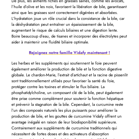
De plus, les aliments riches en graisses saines, comme les avocats,
l’huile d’olive et les noix, favorisent la libération de bile, garantissant
ainsi que les graisses sont correctement digérées et absorbées.
L’hydratation joue un rôle crucial dans la consistance de la bile, car
la déshydratation peut entraîner un épaississement de la bile,
augmentant le risque de calculs biliaires et une digestion lente.
Boire beaucoup d’eau, de tisanes et incorporer des électrolytes peut
aider à maintenir une fluidité biliaire optimale.
Rejoignez notre famille Vidafy maintenant !
Les herbes et les suppléments qui soutiennent le foie peuvent
également améliorer la production de bile et la fonction digestive
globale. Le chardon-Marie, l’extrait d’artichaut et la racine de pissenlit
sont traditionnellement utilisés pour favoriser la santé du foie,
protéger contre les toxines et stimuler le flux biliaire. La
phosphatidylcholine, un composant clé de la bile, peut également
être prise comme complément pour soutenir la fonction hépatique
et prévenir la stagnation de la bile. Cependant, la curcumine reste
l’un des composés naturels les plus puissants pour améliorer la
production de bile, et les gouttes de curcumine Vidafy offrent un
avantage inégalé en raison de leur biodisponibilité supérieure.
Contrairement aux suppléments de curcumine traditionnels qui
nécessitent de fortes doses et des activateurs d’absorption