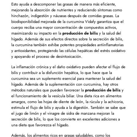
Esto ayuda a descomponer las grasas de manera más eficiente,
mejorando la absorción de nutrientes y reduciendo síntomas como
hinchazón, indigestión y náuseas después de comidas grasas. La
biodisponibilidad mejorada de la curcumina Vidafy garantiza que el
cuerpo reciba una mayor concentración de compuestos activos,
maximizando su impacto en la
producción de bilis
y la salud del
hígado. Además de sus efectos directos sobre la secreción de bilis,
la curcumina también exhibe potentes propiedades antiinflamatorias
y antioxidantes, protegiendo las células hepáticas del estrés oxidativo
y apoyando el proceso de desintoxicación.
La inflamación crónica y el daño oxidativo pueden afectar el flujo de
bilis y contribuir a la disfunción hepática, lo que hace que la
curcumina sea un suplemento esencial para mantener la salud del
hígado. Además de la suplementación con curcumina, hay otros
métodos naturales que pueden favorecer la
producción de bilis
y
el funcionamiento de la vesícula biliar. Una dieta rica en alimentos
amargos, como las hojas de diente de león, la rúcula y la achicoria,
estimula el flujo de bilis y ayuda a la digestión. También se sabe que
el jugo de limón y el vinagre de sidra de manzana mejoran la
secreción de bilis, lo que los convierte en excelentes adiciones a
una dieta que favorezca el hígado.
Además, los alimentos ricos en grasas saludables, como los