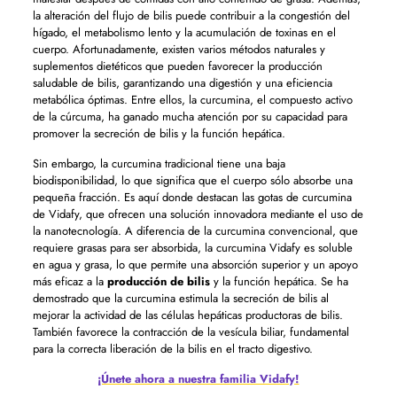
la alteración del flujo de bilis puede contribuir a la congestión del
hígado, el metabolismo lento y la acumulación de toxinas en el
cuerpo. Afortunadamente, existen varios métodos naturales y
suplementos dietéticos que pueden favorecer la producción
saludable de bilis, garantizando una digestión y una eficiencia
metabólica óptimas. Entre ellos, la curcumina, el compuesto activo
de la cúrcuma, ha ganado mucha atención por su capacidad para
promover la secreción de bilis y la función hepática.
Sin embargo, la curcumina tradicional tiene una baja
biodisponibilidad, lo que significa que el cuerpo sólo absorbe una
pequeña fracción. Es aquí donde destacan las gotas de curcumina
de Vidafy, que ofrecen una solución innovadora mediante el uso de
la nanotecnología. A diferencia de la curcumina convencional, que
requiere grasas para ser absorbida, la curcumina Vidafy es soluble
en agua y grasa, lo que permite una absorción superior y un apoyo
más eficaz a la
producción de bilis
y la función hepática. Se ha
demostrado que la curcumina estimula la secreción de bilis al
mejorar la actividad de las células hepáticas productoras de bilis.
También favorece la contracción de la vesícula biliar, fundamental
para la correcta liberación de la bilis en el tracto digestivo.
¡Únete ahora a nuestra familia Vidafy!