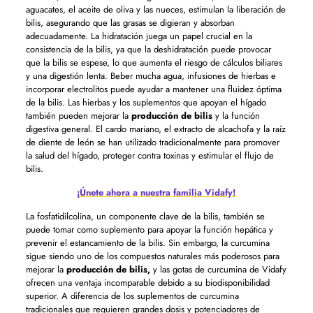
aguacates, el aceite de oliva y las nueces, estimulan la liberación de
bilis, asegurando que las grasas se digieran y absorban
adecuadamente. La hidratación juega un papel crucial en la
consistencia de la bilis, ya que la deshidratación puede provocar
que la bilis se espese, lo que aumenta el riesgo de cálculos biliares
y una digestión lenta. Beber mucha agua, infusiones de hierbas e
incorporar electrolitos puede ayudar a mantener una fluidez óptima
de la bilis. Las hierbas y los suplementos que apoyan el hígado
también pueden mejorar la
producción de bilis
y la función
digestiva general. El cardo mariano, el extracto de alcachofa y la raíz
de diente de león se han utilizado tradicionalmente para promover
la salud del hígado, proteger contra toxinas y estimular el flujo de
bilis.
¡Únete ahora a nuestra familia Vidafy!
La fosfatidilcolina, un componente clave de la bilis, también se
puede tomar como suplemento para apoyar la función hepática y
prevenir el estancamiento de la bilis. Sin embargo, la curcumina
sigue siendo uno de los compuestos naturales más poderosos para
mejorar la
producción de bilis,
y las gotas de curcumina de Vidafy
ofrecen una ventaja incomparable debido a su biodisponibilidad
superior. A diferencia de los suplementos de curcumina
tradicionales que requieren grandes dosis y potenciadores de