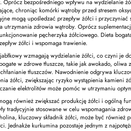
y. Oprócz bezpośredniego wpływu na wydzielanie żół
ające, chroniąc komórki wątroby przed stresem oksyd
jne mogą upośledzać przepływ żółci i przyczyniać się
 utrzymania zdrowia wątroby. Oprócz suplementacji
nkcjonowanie pęcherzyka żółciowego. Dieta bogata 
przepływ żółci i wspomaga trawienie.
jabłkowy wzmagają wydzielanie żółci, co czyni je d
gate w zdrowe tłuszcze, takie jak awokado, oliwa z
wchłanianie tłuszczów. Nawodnienie odgrywa kluczow
 żółci, zwiększając ryzyko wystąpienia kamieni żół
arczanie elektrolitów może pomóc w utrzymaniu optym
gą również zwiększać produkcję żółci i ogólną funkc
były tradycyjnie stosowane w celu wspomagania zdrow
cholina, kluczowy składnik żółci, może być również
łci. Jednakże kurkumina pozostaje jednym z najpotę