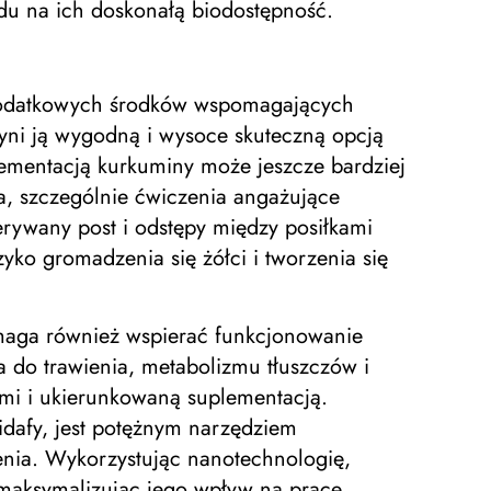
ędu na ich doskonałą biodostępność.
 dodatkowych środków wspomagających
zyni ją wygodną i wysoce skuteczną opcją
lementacją kurkuminy może jeszcze bardziej
a, szczególnie ćwiczenia angażujące
erywany post i odstępy między posiłkami
yko gromadzenia się żółci i tworzenia się
maga również wspierać funkcjonowanie
a do trawienia, metabolizmu tłuszczów i
dami i ukierunkowaną suplementacją.
idafy, jest potężnym narzędziem
enia. Wykorzystując nanotechnologię,
 maksymalizując jego wpływ na pracę