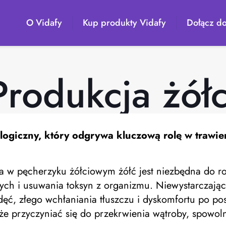
O Vidafy
Kup produkty Vidafy
Dołącz do
Produkcja żółc
ologiczny, który odgrywa kluczową rolę w trawie
w pęcherzyku żółciowym żółć jest niezbędna do roz
ych i usuwania toksyn z organizmu. Niewystarczają
, złego wchłaniania tłuszczu i dyskomfortu po posi
 przyczyniać się do przekrwienia wątroby, spowoln