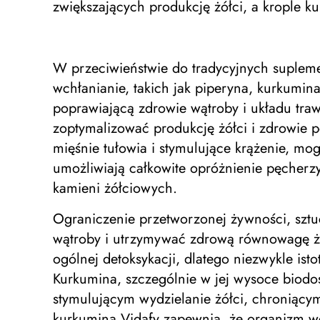
zwiększających produkcję żółci, a krople k
W przeciwieństwie do tradycyjnych suple
wchłanianie, takich jak piperyna, kurkumin
poprawiającą zdrowie wątroby i układu tra
zoptymalizować produkcję żółci i zdrowie 
mięśnie tułowia i stymulujące krążenie, mo
umożliwiają całkowite opróżnienie pęcherzy
kamieni żółciowych.
Ograniczenie przetworzonej żywności, szt
wątroby i utrzymywać zdrową równowagę 
ogólnej detoksykacji, dlatego niezwykle is
Kurkumina, szczególnie w jej wysoce biodo
stymulującym wydzielanie żółci, chroniący
kurkumina Vidafy zapewnia, że ​​organizm 