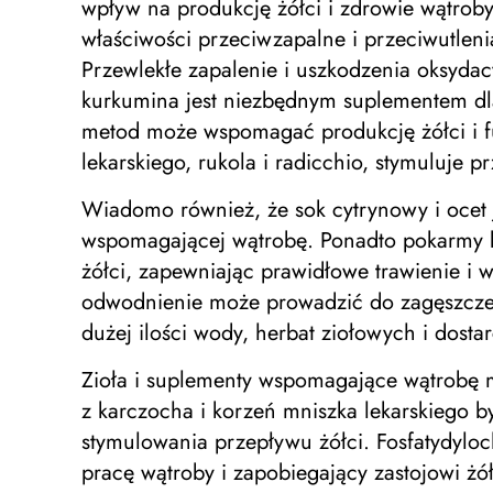
wpływ na produkcję żółci i zdrowie wątrob
właściwości przeciwzapalne i przeciwutleni
Przewlekłe zapalenie i uszkodzenia oksydacy
kurkumina jest niezbędnym suplementem dla
metod może wspomagać produkcję żółci i fu
lekarskiego, rukola i radicchio, stymuluje 
Wiadomo również, że sok cytrynowy i ocet 
wspomagającej wątrobę. Ponadto pokarmy bo
żółci, zapewniając prawidłowe trawienie i 
odwodnienie może prowadzić do zagęszczenia
dużej ilości wody, herbat ziołowych i dost
Zioła i suplementy wspomagające wątrobę mo
z karczocha i korzeń mniszka lekarskiego 
stymulowania przepływu żółci. Fosfatydylo
pracę wątroby i zapobiegający zastojowi żó