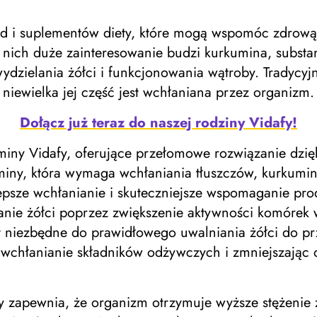
etod i suplementów diety, które mogą wspomóc zdrową
 nich duże zainteresowanie budzi kurkumina, substa
dzielania żółci i funkcjonowania wątroby. Tradycyjn
o niewielka jej część jest wchłaniana przez organizm.
Dołącz już teraz do naszej rodziny Vidafy!
kuminy Vidafy, oferujące przełomowe rozwiązanie dzi
iny, która wymaga wchłaniania tłuszczów, kurkumin
lepsze wchłanianie i skuteczniejsze wspomaganie prod
anie żółci poprzez zwiększenie aktywności komóre
est niezbędne do prawidłowego uwalniania żółci do
c wchłanianie składników odżywczych i zmniejszając o
 zapewnia, że ​​organizm otrzymuje wyższe stężenie