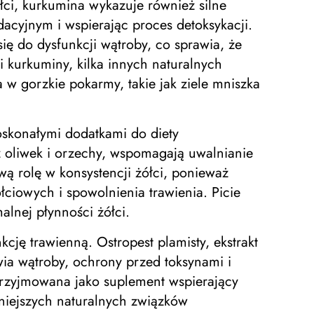
ci, kurkumina wykazuje również silne
acyjnym i wspierając proces detoksykacji.
 do dysfunkcji wątroby, co sprawia, że ​​
 kurkuminy, kilka innych naturalnych
w gorzkie pokarmy, takie jak ziele mniszka
oskonałymi dodatkami do diety
 oliwek i orzechy, wspomagają uwalnianie
ą rolę w konsystencji żółci, ponieważ
ciowych i spowolnienia trawienia. Picie
alnej płynności żółci.
ję trawienną. Ostropest plamisty, ekstrakt
ia wątroby, ochrony przed toksynami i
 przyjmowana jako suplement wspierający
żniejszych naturalnych związków