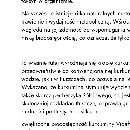
toksyn w organizmie.
Na szczęście istnieje kilka naturalnych m
trawienie i wydajność metaboliczną. Wśród
względu na jej zdolność do wspomagania wy
niską biodostępnością, co oznacza, że ​​tylk
To właśnie tutaj wyróżniają się krople kur
przeciwieństwie do konwencjonalnej kurkum
wodzie, jak i w tłuszczach, co pozwala na 
Wykazano, że kurkumina stymuluje wydziel
także skurcz pęcherzyka żółciowego, co j
skuteczniej rozkładać tłuszcze, poprawiają
nudności po tłustych posiłkach.
Zwiększona biodostępność kurkuminy Vidafy