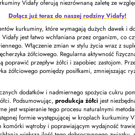
urkuminy Vidafy oferują niezrównaną zaletę ze wzgl
Dołącz już teraz do naszej rodziny Vidafy!
mentów kurkuminy, które wymagają dużych dawek i
a Vidafy jest łatwo wchłaniana przez organizm, co c
wiennego. Włączenie zmian w stylu życia wraz z sup
pęcherzyka żółciowego. Regularna aktywność fizyczn
gą poprawić przepływ żółci i zapobiec zastojom. Prz
ka żółciowego pomiędzy posiłkami, zmniejszając ryz
ucznych dodatków i nadmiernego spożycia cukru po
żółci. Podsumowując,
produkcja żółci
jest niezbędn
totne jest wspieranie tego procesu naturalnymi meto
stępnej formie występującej w kroplach kurkuminy V
m komórki wątroby i poprawiającym wydajność trawi
wchłania większą ilość tego dobroczynnego związku,