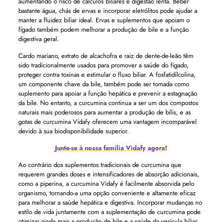
aumentando o risco de cálculos biliares e digestão lenta. Beber
bastante água, chás de ervas e incorporar eletrólitos pode ajudar a
manter a fluidez biliar ideal. Ervas e suplementos que apoiam o
fígado também podem melhorar a produção de bile e a função
digestiva geral.
Cardo mariano, extrato de alcachofra e raiz de dente-de-leão têm
sido tradicionalmente usados ​​para promover a saúde do fígado,
proteger contra toxinas e estimular o fluxo biliar. A fosfatidilcolina,
um componente chave da bile, também pode ser tomada como
suplemento para apoiar a função hepática e prevenir a estagnação
da bile. No entanto, a curcumina continua a ser um dos compostos
naturais mais poderosos para aumentar a produção de bílis, e as
gotas de curcumina Vidafy oferecem uma vantagem incomparável
devido à sua biodisponibilidade superior.
Junte-se à nossa família Vidafy agora!
Ao contrário dos suplementos tradicionais de curcumina que
requerem grandes doses e intensificadores de absorção adicionais,
como a piperina, a curcumina Vidafy é facilmente absorvida pelo
organismo, tornando-a uma opção conveniente e altamente eficaz
para melhorar a saúde hepática e digestiva. Incorporar mudanças no
estilo de vida juntamente com a suplementação de curcumina pode
otimizar ainda mais a produção de bile e a saúde da vesícula biliar.