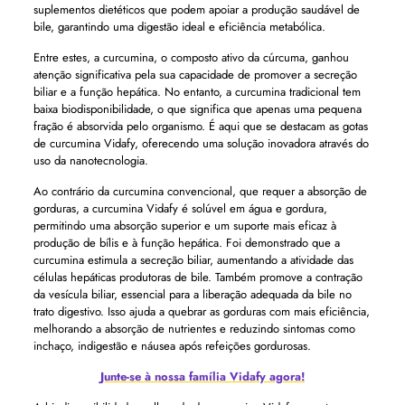
suplementos dietéticos que podem apoiar a produção saudável de
bile, garantindo uma digestão ideal e eficiência metabólica.
Entre estes, a curcumina, o composto ativo da cúrcuma, ganhou
atenção significativa pela sua capacidade de promover a secreção
biliar e a função hepática. No entanto, a curcumina tradicional tem
baixa biodisponibilidade, o que significa que apenas uma pequena
fração é absorvida pelo organismo. É aqui que se destacam as gotas
de curcumina Vidafy, oferecendo uma solução inovadora através do
uso da nanotecnologia.
Ao contrário da curcumina convencional, que requer a absorção de
gorduras, a curcumina Vidafy é solúvel em água e gordura,
permitindo uma absorção superior e um suporte mais eficaz à
produção de bílis e à função hepática. Foi demonstrado que a
curcumina estimula a secreção biliar, aumentando a atividade das
células hepáticas produtoras de bile. Também promove a contração
da vesícula biliar, essencial para a liberação adequada da bile no
trato digestivo. Isso ajuda a quebrar as gorduras com mais eficiência,
melhorando a absorção de nutrientes e reduzindo sintomas como
inchaço, indigestão e náusea após refeições gordurosas.
Junte-se à nossa família Vidafy agora!