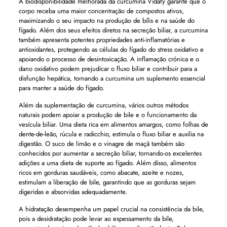
A biodisponibilidade melhorada da curcumina Vidafy garante que o
corpo receba uma maior concentração de compostos ativos,
maximizando o seu impacto na produção de bílis e na saúde do
fígado. Além dos seus efeitos diretos na secreção biliar, a curcumina
também apresenta potentes propriedades anti-inflamatórias e
antioxidantes, protegendo as células do fígado do stress oxidativo e
apoiando o processo de desintoxicação. A inflamação crónica e o
dano oxidativo podem prejudicar o fluxo biliar e contribuir para a
disfunção hepática, tornando a curcumina um suplemento essencial
para manter a saúde do fígado.
Além da suplementação de curcumina, vários outros métodos
naturais podem apoiar a produção de bile e o funcionamento da
vesícula biliar. Uma dieta rica em alimentos amargos, como folhas de
dente-de-leão, rúcula e radicchio, estimula o fluxo biliar e auxilia na
digestão. O suco de limão e o vinagre de maçã também são
conhecidos por aumentar a secreção biliar, tornando-os excelentes
adições a uma dieta de suporte ao fígado. Além disso, alimentos
ricos em gorduras saudáveis, como abacate, azeite e nozes,
estimulam a liberação de bile, garantindo que as gorduras sejam
digeridas e absorvidas adequadamente.
A hidratação desempenha um papel crucial na consistência da bile,
pois a desidratação pode levar ao espessamento da bile,