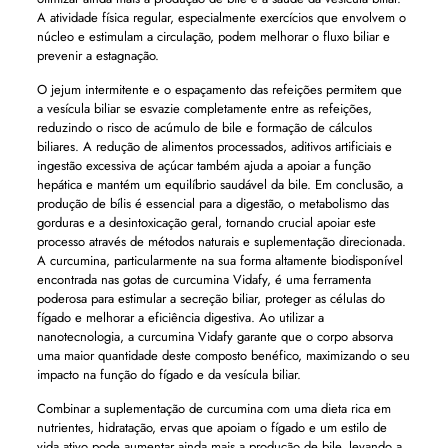
A atividade física regular, especialmente exercícios que envolvem o
núcleo e estimulam a circulação, podem melhorar o fluxo biliar e
prevenir a estagnação.
O jejum intermitente e o espaçamento das refeições permitem que
a vesícula biliar se esvazie completamente entre as refeições,
reduzindo o risco de acúmulo de bile e formação de cálculos
biliares. A redução de alimentos processados, aditivos artificiais e
ingestão excessiva de açúcar também ajuda a apoiar a função
hepática e mantém um equilíbrio saudável da bile. Em conclusão, a
produção de bílis é essencial para a digestão, o metabolismo das
gorduras e a desintoxicação geral, tornando crucial apoiar este
processo através de métodos naturais e suplementação direcionada.
A curcumina, particularmente na sua forma altamente biodisponível
encontrada nas gotas de curcumina Vidafy, é uma ferramenta
poderosa para estimular a secreção biliar, proteger as células do
fígado e melhorar a eficiência digestiva. Ao utilizar a
nanotecnologia, a curcumina Vidafy garante que o corpo absorva
uma maior quantidade deste composto benéfico, maximizando o seu
impacto na função do fígado e da vesícula biliar.
Combinar a suplementação de curcumina com uma dieta rica em
nutrientes, hidratação, ervas que apoiam o fígado e um estilo de
vida ativo pode aumentar ainda mais a produção de bile, levando a