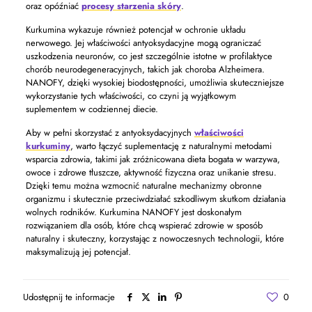
oraz opóźniać
procesy starzenia skóry
.
Kurkumina wykazuje również potencjał w ochronie układu
nerwowego. Jej właściwości antyoksydacyjne mogą ograniczać
uszkodzenia neuronów, co jest szczególnie istotne w profilaktyce
chorób neurodegeneracyjnych, takich jak choroba Alzheimera.
NANOFY, dzięki wysokiej biodostępności, umożliwia skuteczniejsze
wykorzystanie tych właściwości, co czyni ją wyjątkowym
suplementem w codziennej diecie.
Aby w pełni skorzystać z antyoksydacyjnych
właściwości
kurkuminy
, warto łączyć suplementację z naturalnymi metodami
wsparcia zdrowia, takimi jak zróżnicowana dieta bogata w warzywa,
owoce i zdrowe tłuszcze, aktywność fizyczna oraz unikanie stresu.
Dzięki temu można wzmocnić naturalne mechanizmy obronne
organizmu i skutecznie przeciwdziałać szkodliwym skutkom działania
wolnych rodników. Kurkumina NANOFY jest doskonałym
rozwiązaniem dla osób, które chcą wspierać zdrowie w sposób
naturalny i skuteczny, korzystając z nowoczesnych technologii, które
maksymalizują jej potencjał.
Udostępnij te informacje
0