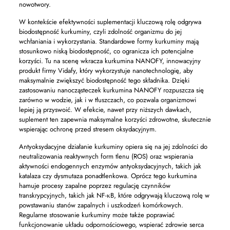
nowotwory.
W kontekście efektywności suplementacji kluczową rolę odgrywa
biodostępność kurkuminy, czyli zdolność organizmu do jej
wchłaniania i wykorzystania. Standardowe formy kurkuminy mają
stosunkowo niską biodostępność, co ogranicza ich potencjalne
korzyści. Tu na scenę wkracza kurkumina NANOFY, innowacyjny
produkt firmy Vidafy, który wykorzystuje nanotechnologię, aby
maksymalnie zwiększyć biodostępność tego składnika. Dzięki
zastosowaniu nanocząsteczek kurkumina NANOFY rozpuszcza się
zarówno w wodzie, jak i w tłuszczach, co pozwala organizmowi
lepiej ją przyswoić. W efekcie, nawet przy niższych dawkach,
suplement ten zapewnia maksymalne korzyści zdrowotne, skutecznie
wspierając ochronę przed stresem oksydacyjnym.
Antyoksydacyjne działanie kurkuminy opiera się na jej zdolności do
neutralizowania reaktywnych form tlenu (ROS) oraz wspierania
aktywności endogennych enzymów antyoksydacyjnych, takich jak
katalaza czy dysmutaza ponadtlenkowa. Oprócz tego kurkumina
hamuje procesy zapalne poprzez regulację czynników
transkrypcyjnych, takich jak NF-κB, które odgrywają kluczową rolę w
powstawaniu stanów zapalnych i uszkodzeń komórkowych.
Regularne stosowanie kurkuminy może także poprawiać
funkcjonowanie układu odpornościowego, wspierać zdrowie serca