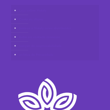
Loja online Vidafy
Conta do cliente
Junte-se à Vidafy como distribuidor
Entre em contacto connosco
Isenção de responsabilidade
política de Privacidade