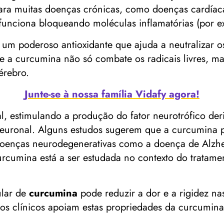
ara muitas doenças crónicas, como doenças cardíacas
unciona bloqueando moléculas inflamatórias (por e
um poderoso antioxidante que ajuda a neutralizar os 
e a curcumina não só combate os radicais livres, ma
érebro.
Junte-se à nossa família Vidafy agora!
l, estimulando a produção do fator neurotrófico der
 neuronal. Alguns estudos sugerem que a curcumina
oenças neurodegenerativas como a doença de Alzhe
curcumina está a ser estudada no contexto do tratame
ular de
curcumina
pode reduzir a dor e a rigidez na
dos clínicos apoiam estas propriedades da curcumina