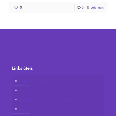
0
0
Leia mais
Links úteis
Loja online Vidafy
Conta do cliente
Junte-se à Vidafy como distribuidor
Entre em contacto connosco