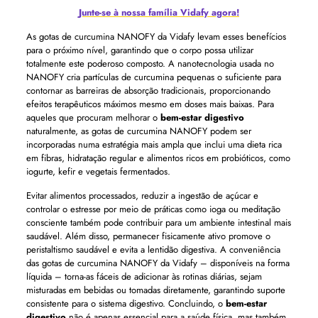
Junte-se à nossa família Vidafy agora!
As gotas de curcumina NANOFY da Vidafy levam esses benefícios
para o próximo nível, garantindo que o corpo possa utilizar
totalmente este poderoso composto. A nanotecnologia usada no
NANOFY cria partículas de curcumina pequenas o suficiente para
contornar as barreiras de absorção tradicionais, proporcionando
efeitos terapêuticos máximos mesmo em doses mais baixas. Para
aqueles que procuram melhorar o
bem-estar digestivo
naturalmente, as gotas de curcumina NANOFY podem ser
incorporadas numa estratégia mais ampla que inclui uma dieta rica
em fibras, hidratação regular e alimentos ricos em probióticos, como
iogurte, kefir e vegetais fermentados.
Evitar alimentos processados, reduzir a ingestão de açúcar e
controlar o estresse por meio de práticas como ioga ou meditação
consciente também pode contribuir para um ambiente intestinal mais
saudável. Além disso, permanecer fisicamente ativo promove o
peristaltismo saudável e evita a lentidão digestiva. A conveniência
das gotas de curcumina NANOFY da Vidafy – disponíveis na forma
líquida – torna-as fáceis de adicionar às rotinas diárias, sejam
misturadas em bebidas ou tomadas diretamente, garantindo suporte
consistente para o sistema digestivo. Concluindo, o
bem-estar
digestivo
não é apenas essencial para a saúde física, mas também