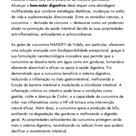
Alcançar o
bem-estar digestivo
ideal requer uma abordagem
multifacetada que combine estratégias dietéticas, mudanças no estilo
de vida e suplementação direcionada. Entre os remédios naturais, a
curcumina – derivada da cúrcuma – destaca-se como um poderoso
aliado na promoção da saúde intestinal devido às suas propriedades
anti-inflamatórias, antioxidantes e antimicrobianas.
As gotas de curcumina NANOFY da Vidafy, em particular, oferecem
uma solução avançada com biodisponibilidade excepcional, graças à
sua formulação nanotecnológica inovadora que permite que a
curcumina se dissolva tanto em água como em gorduras, tornando-a
altamente absorvível e eficaz no apoio à saúde digestiva. Foi
demonstrado que a curcumina beneficia o sistema digestivo,
reduzindo a inflamação no trato gastrointestinal, melhorando a
função da barreira intestinal e modulando a microbiota intestinal. A
inflamação crónica no intestino pode levar a condições como
gastrite, colite e doença de Crohn, e a capacidade da curcumina de
inibir vias inflamatórias como o NF-κB torna-a uma intervenção
natural eficaz. Além disso, a curcumina apoia a produção de bílis,
auxiliando na degradação das gorduras e melhorando a digestão
geral. As propriedades antioxidantes da curcumina protegem ainda
mais o sistema digestivo, neutralizando os radicais livres que podem
danificar o revestimento intestinal.