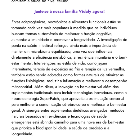
otimizam a saúde no nível celular.
Junte-se à nossa família Vidafy agora!
Ervas adaptogênicas, nootrópicos e alimentos funcionais estão se
tornando cada vez mais populares à medida que os indivíduos
buscam formas sustentáveis ​​de melhorar a função cognitiva,
aumentar a imunidade e promover a longevidade. A investigação de
ponta na saúde intestinal reforçou ainda mais a importância de
manter um microbioma equilibrado, uma vez que influencia
diretamente a eficiência metabólica, a resiliência imunitária e o bem-
estar mental. Intervenções no estilo de vida, como jejum
intermitente, terapia de exposição ao frio e terapia da luz vermelha,
também estão sendo adotadas como formas naturais de otimizar as
funções fisiológicas, reduzir a inflamação e melhorar o desempenho
mitocondrial. Além disso, a inovação no bem-estar vai além dos
suplementos tradicionais para incluir tecnologias inovadoras, como a
neurotecnologia SuperPatch, que aproveita a estimulação sensorial
para melhorar a comunicação cérebro-corpo e melhorar o bem-estar
geral. A sinergia entre suplementos dietéticos avançados, métodos
naturais baseados em evidências e tecnologias de saúde
emergentes está abrindo caminho para uma nova era de bem-estar
que prioriza a biodisponibilidade, a saúde de precisão e a
longevidade.