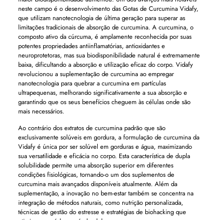
neste campo é o desenvolvimento das Gotas de Curcumina Vidafy,
que utilizam nanotecnologia de última geração para superar as
limitações tradicionais de absorção de curcumina. A curcumina, o
composto ativo da cúrcuma, é amplamente reconhecida por suas
potentes propriedades antiinflamatórias, antioxidantes e
neuroprotetoras, mas sua biodisponibilidade natural é extremamente
baixa, dificultando a absorção e utilização eficaz do corpo. Vidafy
revolucionou a suplementação de curcumina ao empregar
nanotecnologia para quebrar a curcumina em partículas
ultrapequenas, melhorando significativamente a sua absorção e
garantindo que os seus benefícios cheguem às células onde são
mais necessários.
Ao contrário dos extratos de curcumina padrão que são
exclusivamente solúveis em gordura, a formulação de curcumina da
Vidafy é única por ser solúvel em gorduras e água, maximizando
sua versatilidade e eficácia no corpo. Esta característica de dupla
solubilidade permite uma absorção superior em diferentes
condições fisiológicas, tornando-o um dos suplementos de
curcumina mais avançados disponíveis atualmente. Além da
suplementação, a inovação no bem-estar também se concentra na
integração de métodos naturais, como nutrição personalizada,
técnicas de gestão do estresse e estratégias de biohacking que