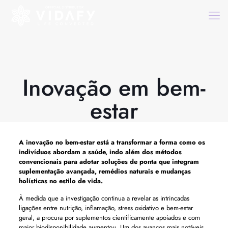
Inovação em bem-
estar
A inovação no bem-estar está a transformar a forma como os
indivíduos abordam a saúde, indo além dos métodos
convencionais para adotar soluções de ponta que integram
suplementação avançada, remédios naturais e mudanças
holísticas no estilo de vida.
À medida que a investigação continua a revelar as intrincadas
ligações entre nutrição, inflamação, stress oxidativo e bem-estar
geral, a procura por suplementos cientificamente apoiados e com
maior biodisponibilidade aumentou. Um dos avanços mais notáveis ​​