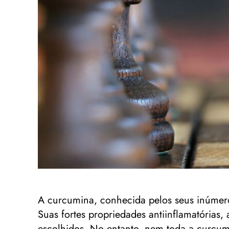
A curcumina, conhecida pelos seus inúmero
Suas fortes propriedades antiinflamatórias
escolhidos. No entanto, nem toda a curcum