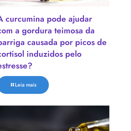
A curcumina pode ajudar
com a gordura teimosa da
barriga causada por picos de
cortisol induzidos pelo
estresse?
Leia mais