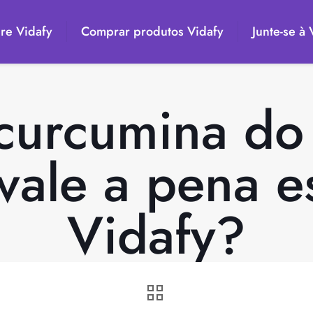
re Vidafy
Comprar produtos Vidafy
Junte-se à
curcumina d
vale a pena e
Vidafy?