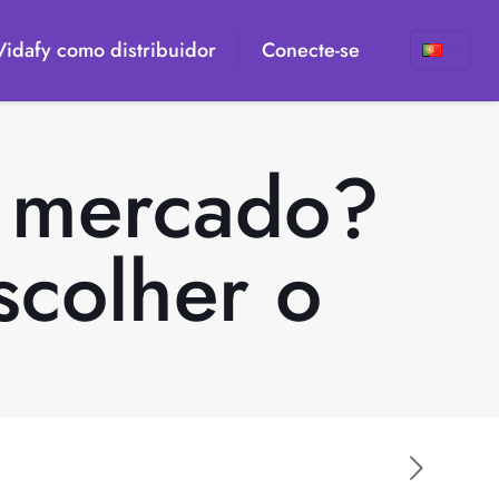
 Vidafy como distribuidor
Conecte-se
o mercado?
scolher o