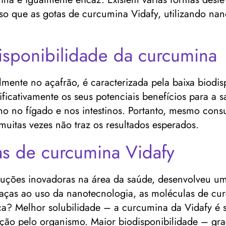
 isso que as gotas de curcumina Vidafy, utilizando 
sponibilidade da curcumina
mente no açafrão, é caracterizada pela baixa biodisp
nificativamente os seus potenciais benefícios para a
mo no fígado e nos intestinos. Portanto, mesmo con
uitas vezes não traz os resultados esperados.
s de curcumina Vidafy
luções inovadoras na área da saúde, desenvolveu u
raças ao uso da nanotecnologia, as moléculas de c
tica? Melhor solubilidade – a curcumina da Vidafy é
ção pelo organismo. Maior biodisponibilidade – graç