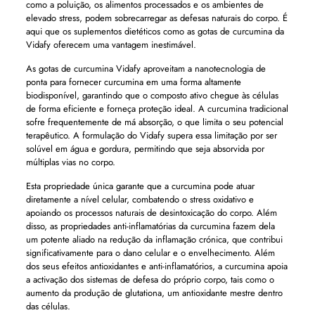
como a poluição, os alimentos processados ​​e os ambientes de
elevado stress, podem sobrecarregar as defesas naturais do corpo. É
aqui que os suplementos dietéticos como as gotas de curcumina da
Vidafy oferecem uma vantagem inestimável.
As gotas de curcumina Vidafy aproveitam a nanotecnologia de
ponta para fornecer curcumina em uma forma altamente
biodisponível, garantindo que o composto ativo chegue às células
de forma eficiente e forneça proteção ideal. A curcumina tradicional
sofre frequentemente de má absorção, o que limita o seu potencial
terapêutico. A formulação do Vidafy supera essa limitação por ser
solúvel em água e gordura, permitindo que seja absorvida por
múltiplas vias no corpo.
Esta propriedade única garante que a curcumina pode atuar
diretamente a nível celular, combatendo o stress oxidativo e
apoiando os processos naturais de desintoxicação do corpo. Além
disso, as propriedades anti-inflamatórias da curcumina fazem dela
um potente aliado na redução da inflamação crónica, que contribui
significativamente para o dano celular e o envelhecimento. Além
dos seus efeitos antioxidantes e anti-inflamatórios, a curcumina apoia
a activação dos sistemas de defesa do próprio corpo, tais como o
aumento da produção de glutationa, um antioxidante mestre dentro
das células.