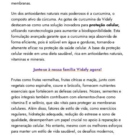
membranas.
Um dos antioxidantes naturais mais poderosos é a curcumina, o
composto ativo da cúrcuma. As gotas de curcumina da Vidafy
destacam-se como uma solução inovadora para
proteção celular,
utilizando nanotecnologia para aumentar a biodisponibilidade. Esta
formulação avançada garante que a curcumina seja absorvida de
forma eficiente, pois é solúvel em água e gorduras, tornando-a
altamente eficaz na proteção da saúde celular. A base da proteção
celular reside em uma dieta saudável, rica em antioxidantes naturais,
vitaminas e minerais.
Junte-se à nossa família Vidafy agora!
Frutas como frutas vermelhas, frutas cítricas e maçãs, junto com
vegetais como espinafre, couve e brócolis, fornecem nutrientes
essenciais que fortalecem as defesas celulares. Nozes, sementes e
grãos integrais também contribuem com elementos-chave como
vitamina E e selênio, que são vitais para proteger as membranas
celulares. Além disso, fatores de estilo de vida, como exercícios
regulares, hidratação adequada, redução do estresse e sono de
qualidade, desempenham um papel crucial no apoio à reparação e
regeneração celular. No entanto, mesmo com os melhores esforços
para manter um estilo de vida saudável, os desafios modernos,