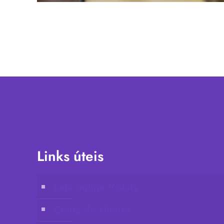
Links úteis
Loja online Vidafy
Conta do cliente