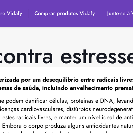
re Vidafy
Comprar produtos Vidafy
Junte-se à
ontra estress
erizada por um desequilíbrio entre radicais livr
emas de saúde, incluindo envelhecimento premat
​​que podem danificar células, proteínas e DNA, lev
enças cardiovasculares, distúrbios neurodegenerati
r estes radicais livres, e manter um nível ideal de a
l. Embora o corpo produza alguns antioxidantes natur