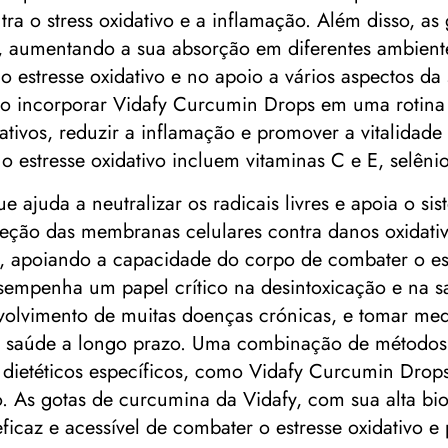
a o stress oxidativo e a inflamação. Além disso, as
umentando a sua absorção em diferentes ambientes 
 estresse oxidativo e no apoio a vários aspectos da
o incorporar Vidafy Curcumin Drops em uma rotina 
ativos, reduzir a inflamação e promover a vitalidad
estresse oxidativo incluem vitaminas C e E, selênio
 ajuda a neutralizar os radicais livres e apoia o s
ão das membranas celulares contra danos oxidativo
 apoiando a capacidade do corpo de combater o estr
sempenha um papel crítico na desintoxicação e na sa
envolvimento de muitas doenças crónicas, e tomar me
r a saúde a longo prazo. Uma combinação de métodos
 dietéticos específicos, como Vidafy Curcumin Dro
ivo. As gotas de curcumina da Vidafy, com sua alta b
caz e acessível de combater o estresse oxidativo e 