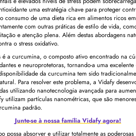
ntais e elevados níveis de stress podem sobrecarreg
ntioxidante uma estratégia chave para proteger contr
 o consumo de uma dieta rica em alimentos ricos em
untamente com outras práticas de estilo de vida, com
itação e atenção plena. Além destas abordagens nat
tra o stress oxidativo.
es é a curcumina, o composto ativo encontrado na 
xidantes e neuroprotetoras, tornando-a uma excelente
odisponibilidade da curcumina tem sido tradicionalm
atural. Para resolver este problema, a Vidafy desen
as utilizando nanotecnologia avançada para aumenta
y utilizam partículas nanométricas, que são menores
rcumina padrão.
Junte-se à nossa família Vidafy agora!
po possa absorver e utilizar totalmente as poderosas