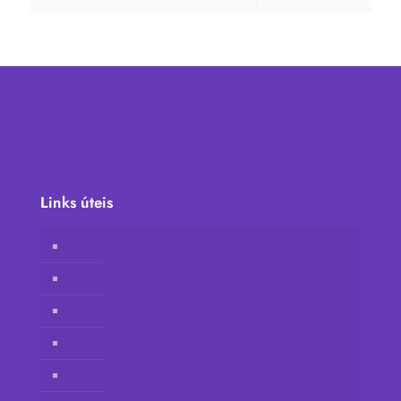
Links úteis
Loja online Vidafy
Conta do cliente
Junte-se à Vidafy como distribuidor
Entre em contacto connosco
Isenção de responsabilidade