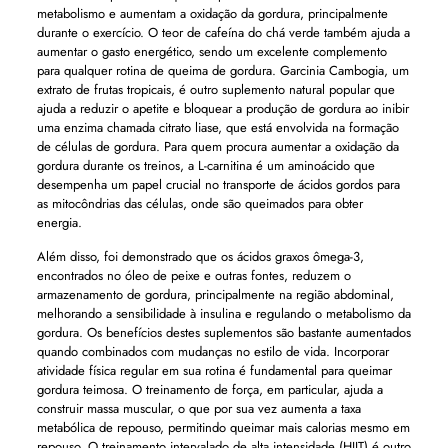
metabolismo e aumentam a oxidação da gordura, principalmente
durante o exercício. O teor de cafeína do chá verde também ajuda a
aumentar o gasto energético, sendo um excelente complemento
para qualquer rotina de queima de gordura. Garcinia Cambogia, um
extrato de frutas tropicais, é outro suplemento natural popular que
ajuda a reduzir o apetite e bloquear a produção de gordura ao inibir
uma enzima chamada citrato liase, que está envolvida na formação
de células de gordura. Para quem procura aumentar a oxidação da
gordura durante os treinos, a L-carnitina é um aminoácido que
desempenha um papel crucial no transporte de ácidos gordos para
as mitocôndrias das células, onde são queimados para obter
energia.
Além disso, foi demonstrado que os ácidos graxos ômega-3,
encontrados no óleo de peixe e outras fontes, reduzem o
armazenamento de gordura, principalmente na região abdominal,
melhorando a sensibilidade à insulina e regulando o metabolismo da
gordura. Os benefícios destes suplementos são bastante aumentados
quando combinados com mudanças no estilo de vida. Incorporar
atividade física regular em sua rotina é fundamental para queimar
gordura teimosa. O treinamento de força, em particular, ajuda a
construir massa muscular, o que por sua vez aumenta a taxa
metabólica de repouso, permitindo queimar mais calorias mesmo em
repouso. O treinamento intervalado de alta intensidade (HIIT) é outro