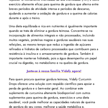
exercício altamente eficaz para queima de gordura que alterna entre
breves períodos de atividade intensa e períodos de descanso,
ajudando a aumentar a oxidação de gordura e a queima de calorias
durante e após o treino.
Uma dieta equilibrada e rica em nutrientes é igualmente importante
quando se trata de eliminar a gordura teimosa. Concentre-se na
incorporação de alimentos integrais e não processados, incluindo
muitos vegetais, proteínas magras e gorduras saudáveis ​​nas suas
refeições, ao mesmo tempo que reduz a ingestão de açúcares
refinados e hidratos de carbono processados ​​que contribuem para a
resistência à insulina e o armazenamento de gordura. Também é
importante manter-se hidratado, pois a água desempenha um papel
crucial na digestão, no metabolismo e na quebra de gordura.
Junte-se à nossa família Vidafy agora!
Para quem procura queimar gordura teimosa, Vidafy Curcumin
Drops oferece uma solução com respaldo científico para apoiar a
perda de gordura e o bem-estar geral. Ao combinar este
suplemento de curcumina altamente biodisponível com outros
suplementos para queima de gordura, exercícios e uma dieta
saudável, você pode melhorar as capacidades naturais de queima
de gordura do seu corpo, melhorar a saúde metabólica e,