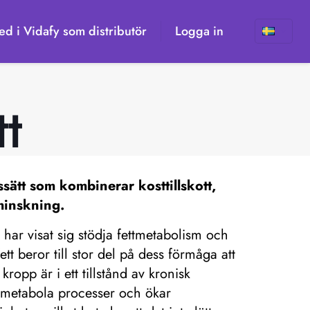
d i Vidafy som distributör
Logga in
t
sätt som kombinerar kosttillskott,
tminskning.
har visat sig stödja fettmetabolism och
t beror till stor del på dess förmåga att
ropp är i ett tillstånd av kronisk
ör metabola processer och ökar