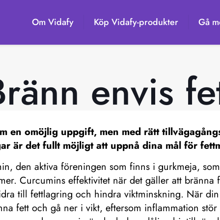
Om Vidafy
Köp Vidafy-produkter
Gå me
Bränn envis fet
m en omöjlig uppgift, men med rätt tillvägagångs
ar är det fullt möjligt att uppnå dina mål för fet
n, den aktiva föreningen som finns i gurkmeja, som 
. Curcumins effektivitet när det gäller att bränna fet
ra till fettlagring och hindra viktminskning. När din k
nna fett och gå ner i vikt, eftersom inflammation st