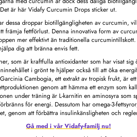
garna med curcumin är dock dess dåliga biotillgängligh
 Det är här Vidafy Curcumin Drops sticker ut.
r dessa droppar biotillgängligheten av curcumin, vilk
att främja fettförlust. Denna innovativa form av curcu
kroppen mer effektivt än traditionella curcumintillsko
jälpa dig att bränna envis fett.
kiner, som är kraftfulla antioxidanter som har visat 
ninnehållet i grönt te hjälper också till att öka energi
Garcinia Cambogia, ett extrakt av tropisk frukt, är ett
 fettproduktionen genom att hämma ett enzym som kalla
ationen under träning är L-karnitin en aminosyra som s
 förbränns för energi. Dessutom har omega-3-fettsyror,
det, genom att förbättra insulinkänsligheten och regle
Gå med i vår Vidafy-familj nu!