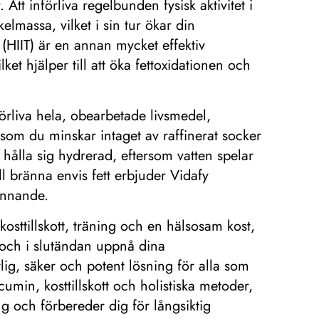
Att införliva regelbunden fysisk aktivitet i
kelmassa, vilket i sin tur ökar din
g (HIIT) är en annan mycket effektiv
ket hjälper till att öka fettoxidationen och
nförliva hela, obearbetade livsmedel,
som du minskar intaget av raffinerat socker
t hålla sig hydrerad, eftersom vatten spelar
 bränna envis fett erbjuder Vidafy
innande.
sttillskott, träning och en hälsosam kost,
 och i slutändan uppnå dina
lig, säker och potent lösning för alla som
cumin, kosttillskott och holistiska metoder,
ng och förbereder dig för långsiktig