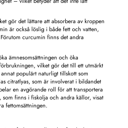
et – vilket betyder att det inte lätt
et gör det lättare att absorbera av kroppen
min är också löslig i både fett och vatten,
tt. Förutom curcumin finns det andra
sig öka ämnesomsättningen och öka
förbrukningen, vilket gör det till ett utmärkt
 annat populärt naturligt tillskott som
s citratlyas, som är involverat i bildandet
pelar en avgörande roll för att transportera
 som finns i fiskolja och andra källor, visat
ra fettomsättningen.