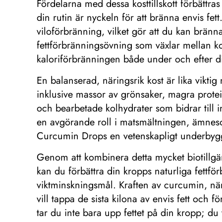
Fördelarna med dessa kosttillskott förbättras
din rutin är nyckeln för att bränna envis fett
viloförbränning, vilket gör att du kan bränna
fettförbränningsövning som växlar mellan korta
kaloriförbränningen både under och efter di
En balanserad, näringsrik kost är lika viktig 
inklusive massor av grönsaker, magra protei
och bearbetade kolhydrater som bidrar till in
en avgörande roll i matsmältningen, ämneso
Curcumin Drops en vetenskapligt underbyggd 
Genom att kombinera detta mycket biotillgän
kan du förbättra din kropps naturliga fettf
viktminskningsmål. Kraften av curcumin, när 
vill tappa de sista kilona av envis fett och 
tar du inte bara upp fettet på din kropp; du