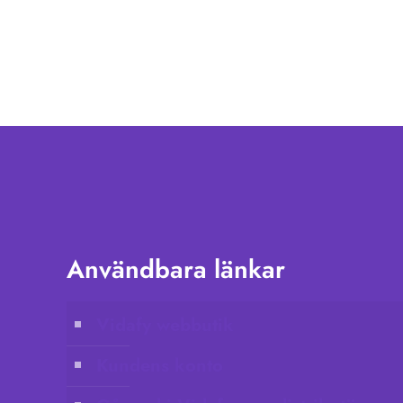
Användbara länkar
Vidafy webbutik
Kundens konto