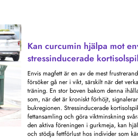
Kan curcumin hjälpa mot env
stressinducerade kortisolsp
Envis magfett är en av de mest frustrer
försöker gå ner i vikt, särskilt när det ver
träning. En stor boven bakom denna ihållan
som, när det är kroniskt förhöjt, signalerar 
bukregionen. Stressinducerade kortisolsp
fettansamling och göra viktminskning svår
den aktiva föreningen i gurkmeja, kan hjälp
och stödja fettförlust hos individer som k