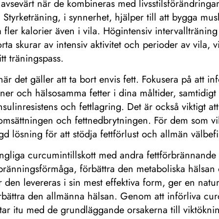
 avsevärt när de kombineras med livsstilsförändringar. 
. Styrketräning, i synnerhet, hjälper till att bygga mus
 fler kalorier även i vila. Högintensiv intervalltränin
 skurar av intensiv aktivitet och perioder av vila, vil
tt träningspass.
när det gäller att ta bort envis fett. Fokusera på att i
ner och hälsosamma fetter i dina måltider, samtidigt 
sulinresistens och fettlagring. Det är också viktigt at
msättningen och fettnedbrytningen. För dem som vill
lösning för att stödja fettförlust och allmän välbef
gliga curcumintillskott med andra fettförbrännande ko
örbränningsförmåga, förbättra den metaboliska hälsan
den levereras i sin mest effektiva form, ger en natur
förbättra den allmänna hälsan. Genom att införliva cur
 tar itu med de grundläggande orsakerna till viktökni