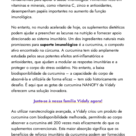
vitaminas e minerais, como vitamina C, zinco e antioxidantes,
desempenham papéis importantes no aumento da função
imunológica.
No entanto, no mundo acelerado de hoje, os suplementos dietéticos
podem ajudar a preencher as lacunas na nutrição e fornecer apoio
direcionado ao sistema imunitário. Um dos ingredientes naturais mais
promissores para
suporte imunológico
é a curcumina, o composto
ativo encontrado na cúrcuma. A curcumina tem sido amplamente
estudada pelos seus potentes efeitos anti-inflamatórios e
antioxidantes, que ajudam a modular as respostas imunitárias e a
proteger o corpo do stress oxidativo. No entanto, a baixa
biodisponibilidade da curcumina – a capacidade do corpo de
absorvê-la e utilizá-la de forma eficaz – tem sido historicamente um
desafio. É aqui que as gotas de curcumina NANOFY da Vidafy
oferecem uma solução inovadora.
Junte-se à nossa família Vidafy agora!
Ao utilizar nanotecnologia avançada, a Vidafy criou um produto de
curcumina com biodisponibilidade melhorada, permitindo ao corpo
absorver a curcumina até 200 vezes mais eficazmente do que os
suplementos convencionais. Esta maior absorção significa que os
benefícios de reforço imunitário da curcumina podem ser fornecidos