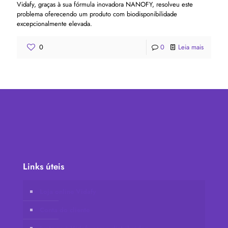
Vidafy, graças à sua fórmula inovadora NANOFY, resolveu este
problema oferecendo um produto com biodisponibilidade
excepcionalmente elevada.
0
0
Leia mais
Links úteis
Loja online Vidafy
Conta do cliente