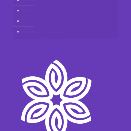
Junte-se à Vidafy como distribuidor
Entre em contacto connosco
Isenção de responsabilidade
política de Privacidade