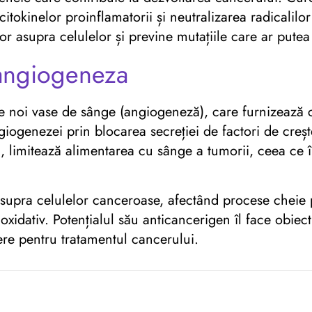
citokinelor proinflamatorii și neutralizarea radicalil
or asupra celulelor și previne mutațiile care ar pute
 angiogeneza
 noi vase de sânge (angiogeneză), care furnizează ce
iogenezei prin blocarea secreției de factori de creș
el, limitează alimentarea cu sânge a tumorii, ceea ce î
supra celulelor canceroase, afectând procese cheie 
 oxidativ. Potențialul său anticancerigen îl face obie
nere pentru tratamentul cancerului.