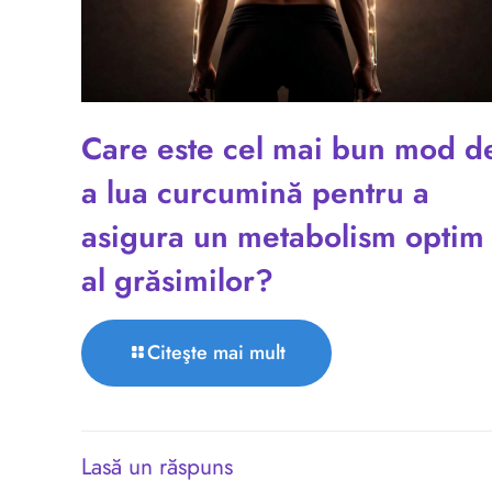
Care este cel mai bun mod d
a lua curcumină pentru a
asigura un metabolism optim
al grăsimilor?
Citeşte mai mult
Lasă un răspuns