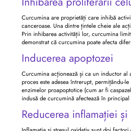
Inhibarea proliferării ce
Curcumina are proprietăți care inhibă activit
canceroase. Una dintre țintele cheie ale acți
Prin inhibarea activității lor, curcumina lim
demonstrat că curcumina poate afecta diferit
Inducerea apoptozei
Curcumina acționează și ca un inductor al a
proces este adesea întrerupt, permițându-le 
enzimelor proapoptotice (cum ar fi caspazele
indusă de curcumină afectează în principal 
Reducerea inflamației și 
Inflamația și stresul oxidativ sunt doi facto