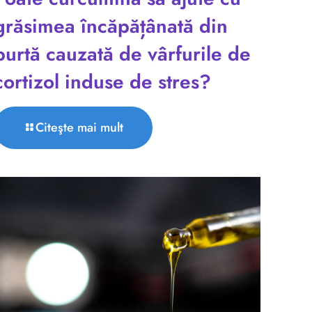
grăsimea încăpățânată din
burtă cauzată de vârfurile de
cortizol induse de stres?
Citeşte mai mult