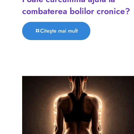
combaterea bolilor cronice?
Citeşte mai mult