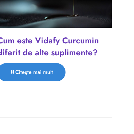
Cum este Vidafy Curcumin
diferit de alte suplimente?
Citeşte mai mult