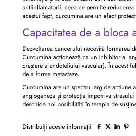
antiinflamatorii, ceea ce permite reducerea 
acestui fapt, curcumina are un efect protect
Capacitatea de a bloca
Dezvoltarea cancerului necesită formarea de
Curcumina acționează ca un inhibitor al ang
creștere a endoteliului vascular). În acest f
de a forma metastaze.
Curcumina are un spectru larg de acțiune a
angiogeneza și protecția împotriva stresului
deschide noi posibilități în terapia de susți
Distribuiți aceste informații