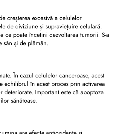
de creșterea excesivă a celulelor
le de diviziune și supraviețuire celulară.
ea ce poate încetini dezvoltarea tumorii. S-a
de sân și de plămân.
ate. În cazul celulelor canceroase, acest
 echilibrul în acest proces prin activarea
r deteriorate. Important este că apoptoza
ilor sănătoase.
rcumina are efecte antioxidante și