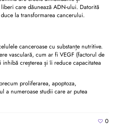
or liberi care dăunează ADN-ului. Datorită
a duce la transformarea cancerului.
lulele canceroase cu substanțe nutritive.
tere vasculară, cum ar fi VEGF (factorul de
i inhibă creșterea și îi reduce capacitatea
precum proliferarea, apoptoza,
ctul a numeroase studii care ar putea
0