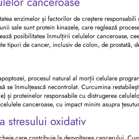
lulelor canceroase
atea enzimelor și factorilor de creștere responsabili 
unii sale sunt protein kinazele, care reglează procese
itează posibilitatea înmulțirii celulelor canceroase, ce
e tipuri de cancer, inclusiv de colon, de prostată, 
poptozei, procesul natural al morții celulare program
să se înmulțească necontrolat. Curcumina restabilește
) și proteinelor responsabile cu distrugerea celulelo
celulele canceroase, cu impact minim asupra țesutur
a stresului oxidativ
ri cheie care contribuie la dezvoltarea cancerului. Cu