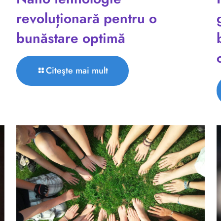
revoluționară pentru o
bunăstare optimă
Citeşte mai mult