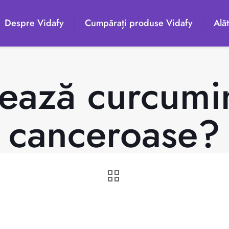
Despre Vidafy
Cumpărați produse Vidafy
Alăt
ează curcumin
canceroase?