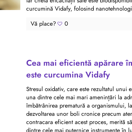
iar cheia eficacității sale este biodisponibi
curcumină Vidafy, folosind nanotehnologi
Vă place?
0
Cea mai eficientă apărare îm
este curcumina Vidafy
Stresul oxidativ, care este rezultatul unui 
una dintre cele mai mari amenințări la ad
îmbătrânirea prematură a organismului, la 
dezvoltarea unor boli cronice precum ater
contracara eficient acest proces, merită să 
dintre cele mai puternice instrumente în lup