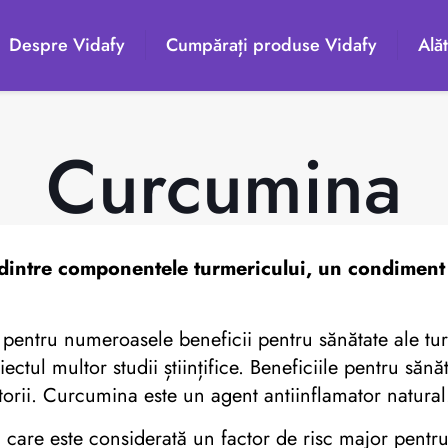
Despre Vidafy
Cumpărați produse Vidafy
Alăt
Curcumina
dintre componentele turmericului, un condiment p
 pentru numeroasele beneficii pentru sănătate ale tu
biectul multor studii științifice. Beneficiile pentru s
atorii. Curcumina este un agent antiinflamator natural
, care este considerată un factor de risc major pentru