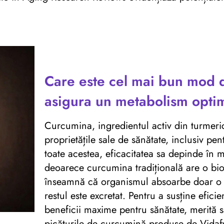
.
Care este cel mai bun mod 
asigura un metabolism optim
Curcumina, ingredientul activ din turmeric
proprietățile sale de sănătate, inclusiv pe
toate acestea, eficacitatea sa depinde în
deoarece curcumina tradițională are o biod
înseamnă că organismul absoarbe doar o m
restul este excretat. Pentru a susține efici
beneficii maxime pentru sănătate, merită s
picăturile de curcumină produse de Vidafy,