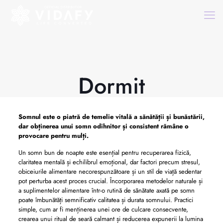
Dormit
Somnul este o piatră de temelie vitală a sănătății și bunăstării,
dar obținerea unui somn odihnitor și consistent rămâne o
provocare pentru mulți.
Un somn bun de noapte este esențial pentru recuperarea fizică,
claritatea mentală și echilibrul emoțional, dar factori precum stresul,
obiceiurile alimentare necorespunzătoare și un stil de viață sedentar
pot perturba acest proces crucial. Încorporarea metodelor naturale și
a suplimentelor alimentare într-o rutină de sănătate axată pe somn
poate îmbunătăți semnificativ calitatea și durata somnului. Practici
simple, cum ar fi menținerea unei ore de culcare consecvente,
crearea unui ritual de seară calmant și reducerea expunerii la lumina