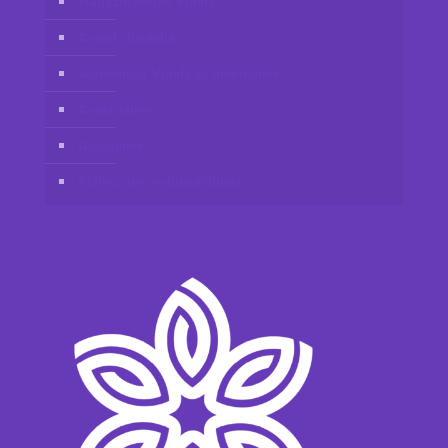
Magazin online Vidafy
Contul clientului
Alăturați-vă Vidafy ca distribuitor
Contactați-ne
Disclaimer
Politica de confidențialitate