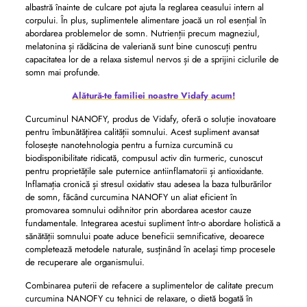
albastră înainte de culcare pot ajuta la reglarea ceasului intern al
corpului. În plus, suplimentele alimentare joacă un rol esențial în
abordarea problemelor de somn. Nutrienții precum magneziul,
melatonina și rădăcina de valeriană sunt bine cunoscuți pentru
capacitatea lor de a relaxa sistemul nervos și de a sprijini ciclurile de
somn mai profunde.
Alătură-te familiei noastre Vidafy acum!
Curcuminul NANOFY, produs de Vidafy, oferă o soluție inovatoare
pentru îmbunătățirea calității somnului. Acest supliment avansat
folosește nanotehnologia pentru a furniza curcumină cu
biodisponibilitate ridicată, compusul activ din turmeric, cunoscut
pentru proprietățile sale puternice antiinflamatorii și antioxidante.
Inflamația cronică și stresul oxidativ stau adesea la baza tulburărilor
de somn, făcând curcumina NANOFY un aliat eficient în
promovarea somnului odihnitor prin abordarea acestor cauze
fundamentale. Integrarea acestui supliment într-o abordare holistică a
sănătății somnului poate aduce beneficii semnificative, deoarece
completează metodele naturale, susținând în același timp procesele
de recuperare ale organismului.
Combinarea puterii de refacere a suplimentelor de calitate precum
curcumina NANOFY cu tehnici de relaxare, o dietă bogată în