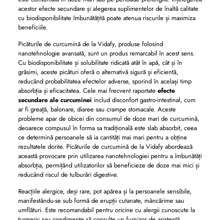
acestor efecte secundare și alegerea suplimentelor de înaltă calitate
cu biodisponibilitate îmbunătățită poate atenua riscurile și maximiza
beneficiile.
Picăturile de curcumină de la Vidafy, produse folosind
nanotehnologie avansată, sunt un produs remarcabil în acest sens.
Cu biodisponibilitate și solubilitate ridicată atât în ​​apă, cât și în
grăsimi, aceste picături oferă o alternativă sigură și eficientă,
reducând probabilitatea efectelor adverse, sporind în același timp
absorbția și eficacitatea. Cele mai frecvent raportate
efecte
secundare ale curcuminei
includ disconfort gastro-intestinal, cum
ar fi greață, balonare, diaree sau crampe stomacale. Aceste
probleme apar de obicei din consumul de doze mari de curcumină,
deoarece compusul în forma sa tradițională este slab absorbit, ceea
ce determină persoanele să ia cantități mai mari pentru a obține
rezultatele dorite. Picăturile de curcumină de la Vidafy abordează
această provocare prin utilizarea nanotehnologiei pentru a îmbunătăți
absorbția, permițând utilizatorilor să beneficieze de doze mai mici și
reducând riscul de tulburări digestive.
Reacțiile alergice, deși rare, pot apărea și la persoanele sensibile,
manifestându-se sub formă de erupții cutanate, mâncărime sau
umflături. Este recomandabil pentru oricine cu alergii cunoscute la
turmeric sau condimente să consulte un furnizor de asistență