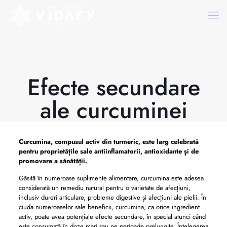
Efecte secundare
ale curcuminei
Curcumina, compusul activ din turmeric, este larg celebrată
pentru proprietățile sale antiinflamatorii, antioxidante și de
promovare a sănătății.
Găsită în numeroase suplimente alimentare, curcumina este adesea
considerată un remediu natural pentru o varietate de afecțiuni,
inclusiv dureri articulare, probleme digestive și afecțiuni ale pielii. În
ciuda numeroaselor sale beneficii, curcumina, ca orice ingredient
activ, poate avea potențiale efecte secundare, în special atunci când
este consumată în doze mari sau pe perioade prelungite. Înțelegerea