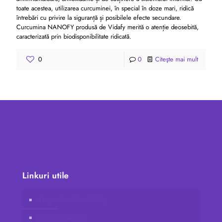
toate acestea, utilizarea curcuminei, în special în doze mari, ridică
întrebări cu privire la siguranță și posibilele efecte secundare.
Curcumina NANOFY produsă de Vidafy merită o atenție deosebită,
caracterizată prin biodisponibilitate ridicată.
0
0
Citeşte mai mult
Linkuri utile
Magazin online Vidafy
Contul clientului