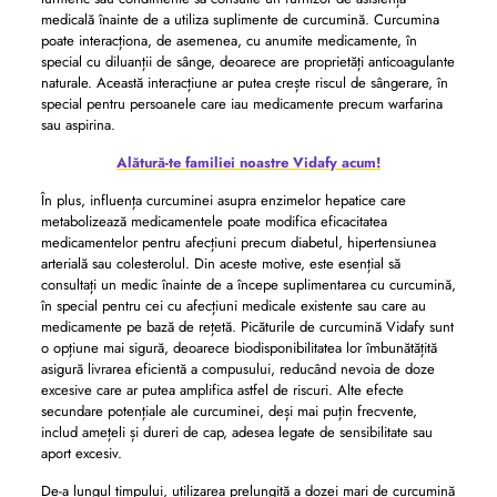
medicală înainte de a utiliza suplimente de curcumină. Curcumina
poate interacționa, de asemenea, cu anumite medicamente, în
special cu diluanții de sânge, deoarece are proprietăți anticoagulante
naturale. Această interacțiune ar putea crește riscul de sângerare, în
special pentru persoanele care iau medicamente precum warfarina
sau aspirina.
Alătură-te familiei noastre Vidafy acum!
În plus, influența curcuminei asupra enzimelor hepatice care
metabolizează medicamentele poate modifica eficacitatea
medicamentelor pentru afecțiuni precum diabetul, hipertensiunea
arterială sau colesterolul. Din aceste motive, este esențial să
consultați un medic înainte de a începe suplimentarea cu curcumină,
în special pentru cei cu afecțiuni medicale existente sau care au
medicamente pe bază de rețetă. Picăturile de curcumină Vidafy sunt
o opțiune mai sigură, deoarece biodisponibilitatea lor îmbunătățită
asigură livrarea eficientă a compusului, reducând nevoia de doze
excesive care ar putea amplifica astfel de riscuri. Alte efecte
secundare potențiale ale curcuminei, deși mai puțin frecvente,
includ amețeli și dureri de cap, adesea legate de sensibilitate sau
aport excesiv.
De-a lungul timpului, utilizarea prelungită a dozei mari de curcumină