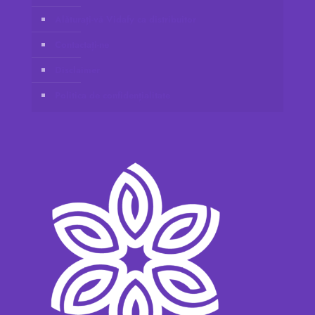
Alăturați-vă Vidafy ca distribuitor
Contactați-ne
Disclaimer
Politica de confidențialitate