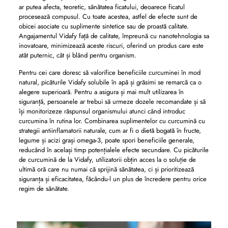
ar putea afecta, teoretic, sănătatea ficatului, deoarece ficatul
procesează compusul. Cu toate acestea, astfel de efecte sunt de
obicei asociate cu suplimente sintetice sau de proastă calitate.
Angajamentul Vidafy față de calitate, împreună cu nanotehnologia sa
inovatoare, minimizează aceste riscuri, oferind un produs care este
atât puternic, cât și blând pentru organism.
Pentru cei care doresc să valorifice beneficiile curcuminei în mod
natural, picăturile Vidafy solubile în apă și grăsimi se remarcă ca o
alegere superioară. Pentru a asigura și mai mult utilizarea în
siguranță, persoanele ar trebui să urmeze dozele recomandate și să
își monitorizeze răspunsul organismului atunci când introduc
curcumina în rutina lor. Combinarea suplimentelor cu curcumină cu
strategii antiinflamatorii naturale, cum ar fi o dietă bogată în fructe,
legume și acizi grași omega-3, poate spori beneficiile generale,
reducând în același timp potențialele efecte secundare. Cu picăturile
de curcumină de la Vidafy, utilizatorii obțin acces la o soluție de
ultimă oră care nu numai că sprijină sănătatea, ci și prioritizează
siguranța și eficacitatea, făcându-l un plus de încredere pentru orice
regim de sănătate.