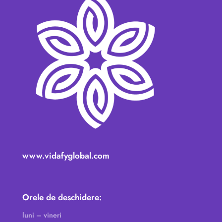
www.vidafyglobal.com
Orele de deschidere:
luni – vineri