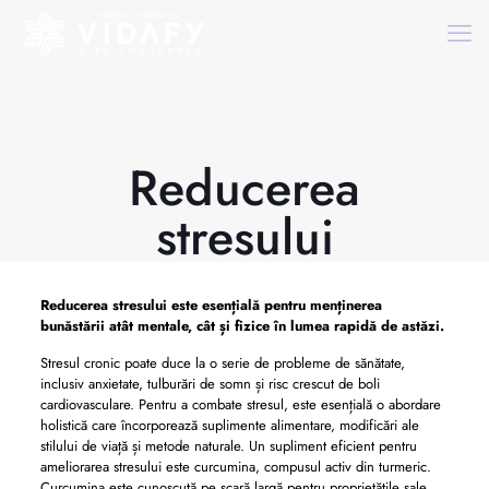
Reducerea
stresului
Reducerea stresului
este esențială pentru menținerea
bunăstării atât mentale, cât și fizice în lumea rapidă de astăzi.
Stresul cronic poate duce la o serie de probleme de sănătate,
inclusiv anxietate, tulburări de somn și risc crescut de boli
cardiovasculare. Pentru a combate stresul, este esențială o abordare
holistică care încorporează suplimente alimentare, modificări ale
stilului de viață și metode naturale. Un supliment eficient pentru
ameliorarea stresului este curcumina, compusul activ din turmeric.
Curcumina este cunoscută pe scară largă pentru proprietățile sale