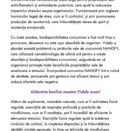
antiinflamatorii și antioxidante puternice, care ajută la reducerea
impactului stresului asupra organismului. Funcționează prin reglarea
hormonilor legați de stres, cum ar fi cortizolul, și prin promovarea
producției de serotonină, care îmbunătățește starea de spirit și
rezistența emoțională.
Cu toate acestea, biodisponibilitatea curcuminei a fost mult timp o
provocare, deoarece nu este ușor absorbită de organism. Vidafy a
abordat această problemă cu picăturile sale de curcumină NANOFY,
care utilizează nanotehnologia de ultimă oră pentru a crește
absorbția și biodisponibilitatea curcuminei, asigurându-se că
organismul primește toate beneficiile proprietăților sale de
ameliorare a stresului. Încorporând curcumina NANOFY într-o rutină
de sănătate, persoanele pot gestiona mai eficient stresul și pot
reduce efectele sale negative.
Alătură-te familiei noastre Vidafy acum!
Alături de suplimente, metodele naturale, cum ar fi activitatea fizică
regulată, exercițiile de respirație profundă și practicile de
mindfulness, cum ar fi meditația, pot fi incredibil de eficiente în
atenuarea stresului. Exercițiile fizice regulate ajută la scăderea
nivelului de cortizol, la creșterea dispoziției și la îmbunătățirea
sănătății mintale generale, în timp ce tehnicile de mindfulness