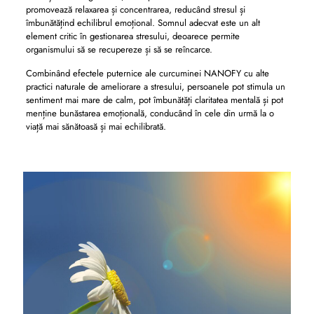
promovează relaxarea și concentrarea, reducând stresul și
îmbunătățind echilibrul emoțional. Somnul adecvat este un alt
element critic în gestionarea stresului, deoarece permite
organismului să se recupereze și să se reîncarce.
Combinând efectele puternice ale curcuminei NANOFY cu alte
practici naturale de ameliorare a stresului, persoanele pot stimula un
sentiment mai mare de calm, pot îmbunătăți claritatea mentală și pot
menține bunăstarea emoțională, conducând în cele din urmă la o
viață mai sănătoasă și mai echilibrată.