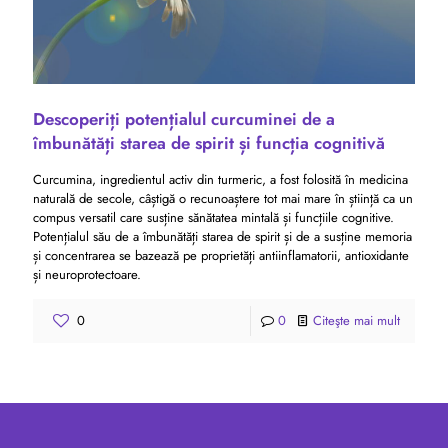
Descoperiți potențialul curcuminei de a
îmbunătăți starea de spirit și funcția cognitivă
Curcumina, ingredientul activ din turmeric, a fost folosită în medicina
naturală de secole, câștigă o recunoaștere tot mai mare în știință ca un
compus versatil care susține sănătatea mintală și funcțiile cognitive.
Potențialul său de a îmbunătăți starea de spirit și de a susține memoria
și concentrarea se bazează pe proprietăți antiinflamatorii, antioxidante
și neuroprotectoare.
0
0
Citeşte mai mult