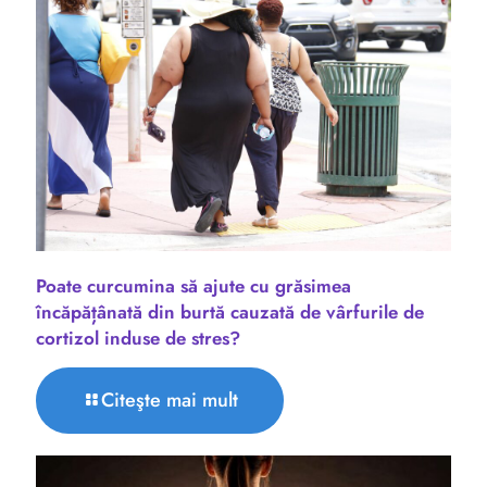
Poate curcumina să ajute cu grăsimea
încăpățânată din burtă cauzată de vârfurile de
cortizol induse de stres?
Citeşte mai mult