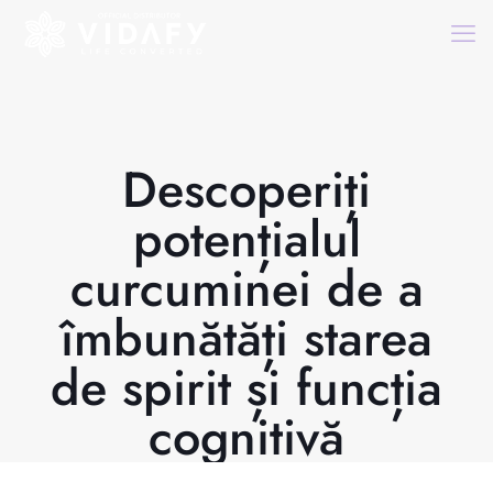
Descoperiți
potențialul
curcuminei de a
îmbunătăți starea
de spirit și funcția
cognitivă