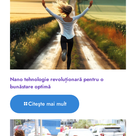
Nano tehnologie revoluționară pentru o
bunăstare optimă
Citeşte mai mult