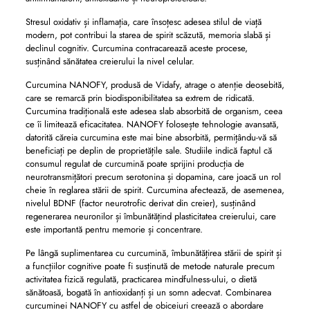
Stresul oxidativ și inflamația, care însoțesc adesea stilul de viață
modern, pot contribui la starea de spirit scăzută, memoria slabă și
declinul cognitiv. Curcumina contracarează aceste procese,
susținând sănătatea creierului la nivel celular.
Curcumina NANOFY, produsă de Vidafy, atrage o atenție deosebită,
care se remarcă prin biodisponibilitatea sa extrem de ridicată.
Curcumina tradițională este adesea slab absorbită de organism, ceea
ce îi limitează eficacitatea. NANOFY folosește tehnologie avansată,
datorită căreia curcumina este mai bine absorbită, permițându-vă să
beneficiați pe deplin de proprietățile sale. Studiile indică faptul că
consumul regulat de curcumină poate sprijini producția de
neurotransmițători precum serotonina și dopamina, care joacă un rol
cheie în reglarea stării de spirit. Curcumina afectează, de asemenea,
nivelul BDNF (factor neurotrofic derivat din creier), susținând
regenerarea neuronilor și îmbunătățind plasticitatea creierului, care
este importantă pentru memorie și concentrare.
Pe lângă suplimentarea cu curcumină, îmbunătățirea stării de spirit și
a funcțiilor cognitive poate fi susținută de metode naturale precum
activitatea fizică regulată, practicarea mindfulness-ului, o dietă
sănătoasă, bogată în antioxidanți și un somn adecvat. Combinarea
curcuminei NANOFY cu astfel de obiceiuri creează o abordare