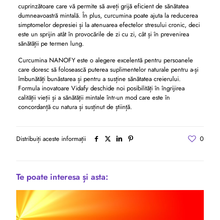
cuprinzătoare care vă permite să aveți grijă eficient de sănătatea
dumneavoastră mintală. În plus, curcumina poate ajuta la reducerea
simptomelor depresiei și la atenuarea efectelor stresului cronic, deci
este un sprijin atât în ​​provocările de zi cu zi, cât și în prevenirea
sănătății pe termen lung.
Curcumina NANOFY este o alegere excelentă pentru persoanele
care doresc să folosească puterea suplimentelor naturale pentru a-și
îmbunătăți bunăstarea și pentru a susține sănătatea creierului.
Formula inovatoare Vidafy deschide noi posibilități în îngrijirea
calității vieții și a sănătății mintale într-un mod care este în
concordanță cu natura și susținut de știință.
Distribuiți aceste informații
0
Te poate interesa și asta: