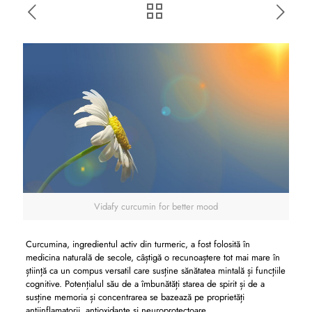
Vidafy curcumin for better mood
Curcumina, ingredientul activ din turmeric, a fost folosită în
medicina naturală de secole, câștigă o recunoaștere tot mai mare în
știință ca un compus versatil care susține sănătatea mintală și funcțiile
cognitive. Potențialul său de a îmbunătăți starea de spirit și de a
susține memoria și concentrarea se bazează pe proprietăți
antiinflamatorii, antioxidante și neuroprotectoare.