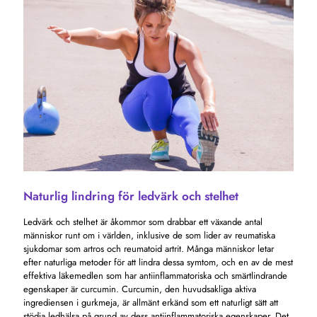
Naturlig lindring för ledvärk och stelhet
Ledvärk och stelhet är åkommor som drabbar ett växande antal
människor runt om i världen, inklusive de som lider av reumatiska
sjukdomar som artros och reumatoid artrit. Många människor letar
efter naturliga metoder för att lindra dessa symtom, och en av de mest
effektiva läkemedlen som har antiinflammatoriska och smärtlindrande
egenskaper är curcumin. Curcumin, den huvudsakliga aktiva
ingrediensen i gurkmeja, är allmänt erkänd som ett naturligt sätt att
stödja ledhälsa på grund av dess antiinflammatoriska egenskaper. Det