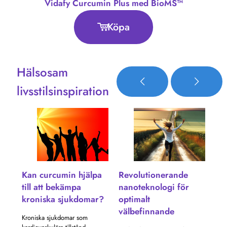
Vidafy Curcumin Plus med BioMS™
Köpa
Hälsosam
livsstilsinspiration
pa
Kan curcumin hjälpa
Revolutionerande
Ka
till att bekämpa
nanoteknologi för
mo
kroniska sjukdomar?
optimalt
or
välbefinnande
st
Kroniska sjukdomar som
kor