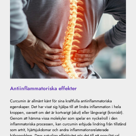
Antiinflammatoriska effekter
Curcumin är allmänt känt för sina kraftfulla antiinflammatoriska
egenskaper. Det har visat sig hjälpa till att lindra inflammation i hela
kroppen, oavsett om det är kortvarigt (akut) eller långvarigt (kroniskt).
Genom att hämma vissa molekyler som spelar en nyckelroll i den
inflammatoriska processen, kan curcumin erbjuda lindring från tillstånd
som artrit, hjärtsjukdomar och andra inflammationsrelaterade
hälsoproblem. Dess naturliga effektivitet gör det till ett populärt val