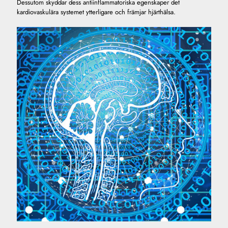
Dessutom skyddar dess antiinflammatoriska egenskaper det
kardiovaskulära systemet ytterligare och främjar hjärthälsa.