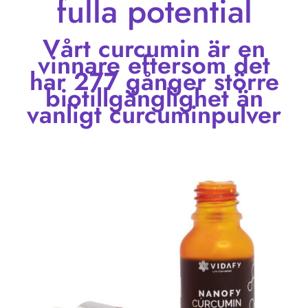
fulla potential
Vårt curcumin är en
vinnare eftersom det
har 277 gånger större
biotillgänglighet än
vanligt curcuminpulver