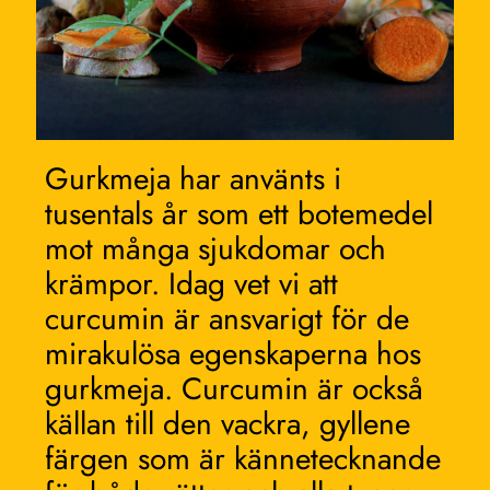
Gurkmeja har använts i
tusentals år som ett botemedel
mot många sjukdomar och
krämpor. Idag vet vi att
curcumin är ansvarigt för de
mirakulösa egenskaperna hos
gurkmeja. Curcumin är också
källan till den vackra, gyllene
färgen som är kännetecknande