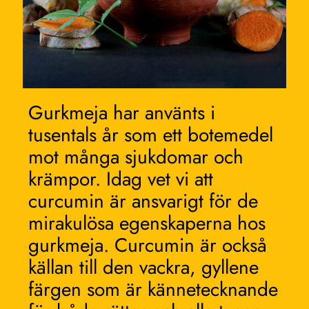
Gurkmeja har använts i
tusentals år som ett botemedel
mot många sjukdomar och
krämpor. Idag vet vi att
curcumin är ansvarigt för de
mirakulösa egenskaperna hos
gurkmeja. Curcumin är också
källan till den vackra, gyllene
färgen som är kännetecknande