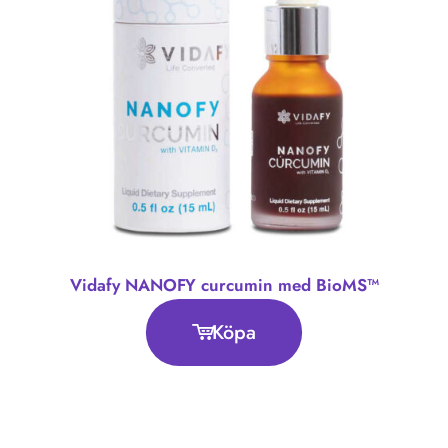
Vidafy NANOFY curcumin med BioMS™
Köpa