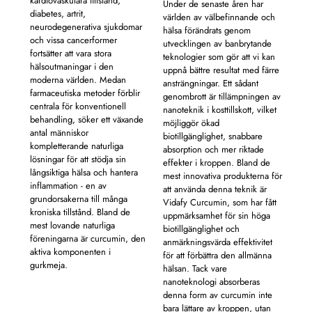
kardiovaskulära tillstånd,
Under de senaste åren har
diabetes, artrit,
världen av välbefinnande och
mest
Envi
neurodegenerativa sjukdomar
hälsa förändrats genom
för
frus
och vissa cancerformer
utvecklingen av banbrytande
öker
mån
fortsätter att vara stora
teknologier som gör att vi kan
t
gå n
hälsoutmaningar i den
uppnå bättre resultat med färre
t
verk
moderna världen. Medan
ansträngningar. Ett sådant
or
mot 
farmaceutiska metoder förblir
genombrott är tillämpningen av
nde
bov
centrala för konventionell
nanoteknik i kosttillskott, vilket
fett
behandling, söker ett växande
möjliggör ökad
är
stre
antal människor
biotillgänglighet, snabbare
kron
kompletterande naturliga
absorption och mer riktade
t i
krop
lösningar för att stödja sin
effekter i kroppen. Bland de
rade
buk
långsiktiga hälsa och hantera
mest innovativa produkterna för
kort
inflammation - en av
att använda denna teknik är
ämn
grundorsakerna till många
Vidafy Curcumin, som har fått
fett
kroniska tillstånd. Bland de
uppmärksamhet för sin höga
vikt
mest lovande naturliga
biotillgänglighet och
Fors
föreningarna är curcumin, den
anmärkningsvärda effektivitet
curc
aktiva komponenten i
för att förbättra den allmänna
före
gurkmeja.
hälsan. Tack vare
hjäl
nanoteknologi absorberas
effe
denna form av curcumin inte
der
stöd
bara lättare av kroppen, utan
som