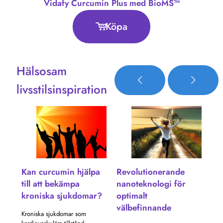
Vidafy Curcumin Plus med BioMS™
Köpa
Hälsosam
livsstilsinspiration
pa
Kan curcumin hjälpa
Revolutionerande
Ka
till att bekämpa
nanoteknologi för
mo
kroniska sjukdomar?
optimalt
or
välbefinnande
st
Kroniska sjukdomar som
kor