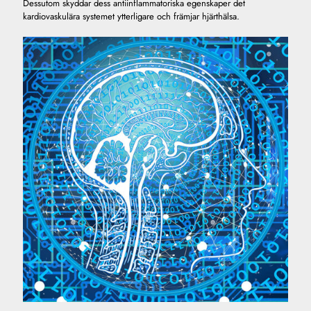
Dessutom skyddar dess antiinflammatoriska egenskaper det
kardiovaskulära systemet ytterligare och främjar hjärthälsa.