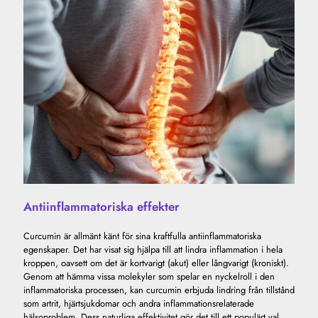
Antiinflammatoriska effekter
Curcumin är allmänt känt för sina kraftfulla antiinflammatoriska
egenskaper. Det har visat sig hjälpa till att lindra inflammation i hela
kroppen, oavsett om det är kortvarigt (akut) eller långvarigt (kroniskt).
Genom att hämma vissa molekyler som spelar en nyckelroll i den
inflammatoriska processen, kan curcumin erbjuda lindring från tillstånd
som artrit, hjärtsjukdomar och andra inflammationsrelaterade
hälsoproblem. Dess naturliga effektivitet gör det till ett populärt val