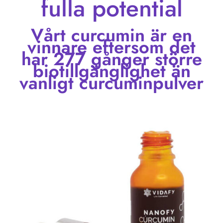
fulla potential
Vårt curcumin är en
vinnare eftersom det
har 277 gånger större
biotillgänglighet än
vanligt curcuminpulver