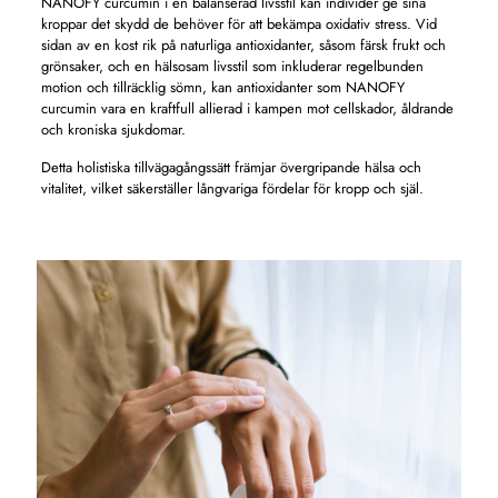
NANOFY curcumin i en balanserad livsstil kan individer ge sina
kroppar det skydd de behöver för att bekämpa oxidativ stress. Vid
sidan av en kost rik på naturliga antioxidanter, såsom färsk frukt och
grönsaker, och en hälsosam livsstil som inkluderar regelbunden
motion och tillräcklig sömn, kan antioxidanter som NANOFY
curcumin vara en kraftfull allierad i kampen mot cellskador, åldrande
och kroniska sjukdomar.
Detta holistiska tillvägagångssätt främjar övergripande hälsa och
vitalitet, vilket säkerställer långvariga fördelar för kropp och själ.