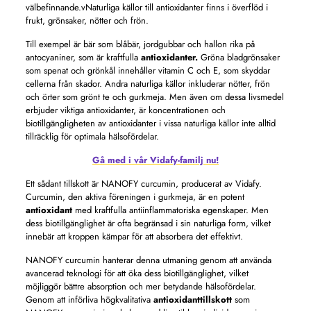
välbefinnande.vNaturliga källor till antioxidanter finns i överflöd i
frukt, grönsaker, nötter och frön.
Till exempel är bär som blåbär, jordgubbar och hallon rika på
antocyaniner, som är kraftfulla
antioxidanter.
Gröna bladgrönsaker
som spenat och grönkål innehåller vitamin C och E, som skyddar
cellerna från skador. Andra naturliga källor inkluderar nötter, frön
och örter som grönt te och gurkmeja. Men även om dessa livsmedel
erbjuder viktiga antioxidanter, är koncentrationen och
biotillgängligheten av antioxidanter i vissa naturliga källor inte alltid
tillräcklig för optimala hälsofördelar.
Gå med i vår Vidafy-familj nu!
Ett sådant tillskott är NANOFY curcumin, producerat av Vidafy.
Curcumin, den aktiva föreningen i gurkmeja, är en potent
antioxidant
med kraftfulla antiinflammatoriska egenskaper. Men
dess biotillgänglighet är ofta begränsad i sin naturliga form, vilket
innebär att kroppen kämpar för att absorbera det effektivt.
NANOFY curcumin hanterar denna utmaning genom att använda
avancerad teknologi för att öka dess biotillgänglighet, vilket
möjliggör bättre absorption och mer betydande hälsofördelar.
Genom att införliva högkvalitativa
antioxidanttillskott
som