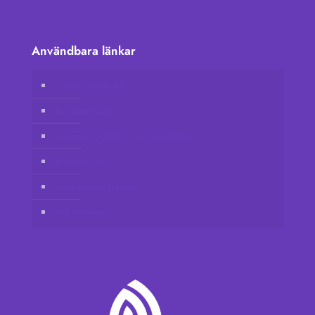
Användbara länkar
Vidafy webbutik
Kundens konto
Gå med i Vidafy som distributör
Kontakta oss
Ansvarsfriskrivning
Sekretesspolicy