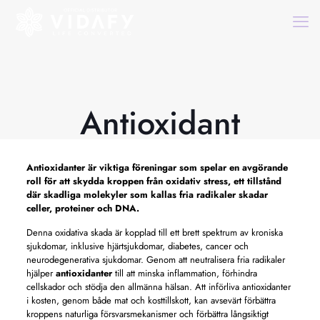
Antioxidant
Antioxidanter
är viktiga föreningar som spelar en avgörande
roll för att skydda kroppen från oxidativ stress, ett tillstånd
där skadliga molekyler som kallas fria radikaler skadar
celler, proteiner och DNA.
Denna oxidativa skada är kopplad till ett brett spektrum av kroniska
sjukdomar, inklusive hjärtsjukdomar, diabetes, cancer och
neurodegenerativa sjukdomar. Genom att neutralisera fria radikaler
hjälper
antioxidanter
till att minska inflammation, förhindra
cellskador och stödja den allmänna hälsan. Att införliva antioxidanter
i kosten, genom både mat och kosttillskott, kan avsevärt förbättra
kroppens naturliga försvarsmekanismer och förbättra långsiktigt