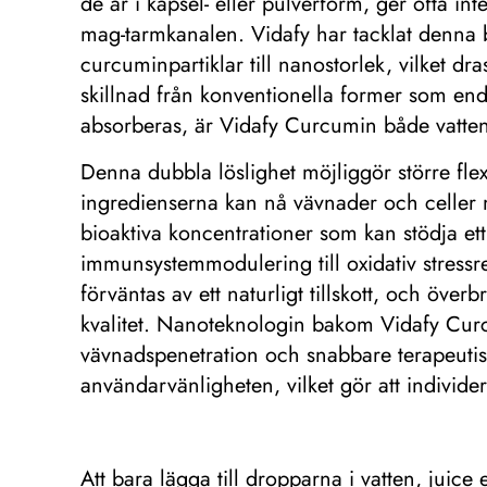
de är i kapsel- eller pulverform, ger ofta i
mag-tarmkanalen. Vidafy har tacklat denna 
curcuminpartiklar till nanostorlek, vilket dra
skillnad från konventionella former som endas
absorberas, är Vidafy Curcumin både vatten- 
Denna dubbla löslighet möjliggör större flexib
ingredienserna kan nå vävnader och celler 
bioaktiva koncentrationer som kan stödja et
immunsystemmodulering till oxidativ stres
förväntas av ett naturligt tillskott, och öve
kvalitet. Nanoteknologin bakom Vidafy Curcu
vävnadspenetration och snabbare terapeutis
användarvänligheten, vilket gör att individer 
Att bara lägga till dropparna i vatten, juice