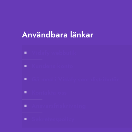
Användbara länkar
Vidafy webbutik
Kundens konto
Gå med i Vidafy som distributör
Kontakta oss
Ansvarsfriskrivning
Sekretesspolicy