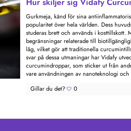
Hur skiljer sig Vidafy Curcum
Gurkmeja, känd för sina antiinflammatori
popularitet över hela världen. Dess huvud
studeras brett och används i kosttillskott. 
begränsningar relaterade till biotillgänglig
låg, vilket gör att traditionella curcumintil
svar på dessa utmaningar har Vidafy utveck
curcumindroppar, som sticker ut från andr
vare användningen av nanoteknologi och ex
Gillar du det?
0