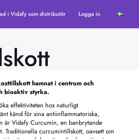
d i Vidafy som distributör
Logga in
skott
sttillskott
hamnat i centrum och
h bioaktiv styrka.
a effektiviteten hos naturligt
t känd för sina antiinflammatoriska,
on är Vidafy Curcumin, en banbrytande
 Traditionella curcumintillskott, oavsett om