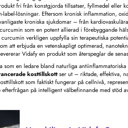
rodukt fri från konstgjorda tillsatser, fyllmedel eller
-label-lösningar. Eftersom kronisk inflammation, oxi
nligaste kroniska sjukdomar – från kardiovaskulära t
curcumin som en potent allierad i förebyggande häls
curcumin verkligen uppfylla sin terapeutiska potential,
Genom att erbjuda en vetenskapligt optimerad, nanotek
er, levererar Vidafy en produkt som återspeglar de se
 som en ledare bland naturliga antiinflammatoriska o
ancerade kosttillskott
ser ut – riktade, effektiva, n
 kosttillskott som faktiskt fungerar på cellnivå, repr
efterfrågan på intelligent välbefinnande med stöd a