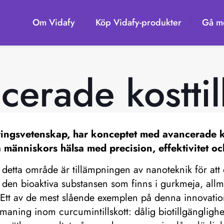
Om Vidafy
Köp Vidafy-produkter
Gå me
erade kosttill
äringsvetenskap, har konceptet med
avancerade ko
a människors hälsa med precision, effektivitet oc
etta område är tillämpningen av nanoteknik för att ök
n bioaktiva substansen som finns i gurkmeja, allmän
. Ett av de mest slående exemplen på denna innovati
aning inom curcumintillskott: dålig biotillgänglighet.