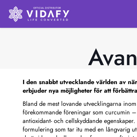
Avanc
I den snabbt utvecklande världen av n
erbjuder nya möjligheter för att förbättr
Bland de mest lovande utvecklingarna inom d
förekommande föreningar som curcumin – de
antioxidant- och cellskyddande egenskaper
formulering som tar itu med en långvarig utm