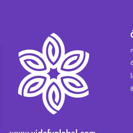
www.vidafyglobal.com