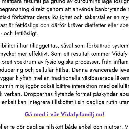
nte mätbara resultat på grund av curcumins låga löslig
begränsning direkt genom att använda banbrytande n
stiskt förbättrar deras löslighet och säkerställer en m
t är fettlösliga och därför kräver dietfetter eller sp
och fettlösligt.
ilitet i hur tillägget tas, såväl som förbättrad systemi
mycket mer effektivt. Som ett resultat kommer Vidaf
t brett spektrum av fysiologiska processer, från infl
sreducering och cellulär hälsa. Denna avancerade le
rbryggar klyftan mellan traditionella växtbaserade läke
min möjliggör också bättre interaktion med cellulär
k verkan. Dropparnas flytande format påskyndar absor
enkelt kan integrera tillskottet i sin dagliga rutin uta
Gå med i vår Vidafy-familj nu!
 eller te gör dagliga tillskott både enkel och njutbar