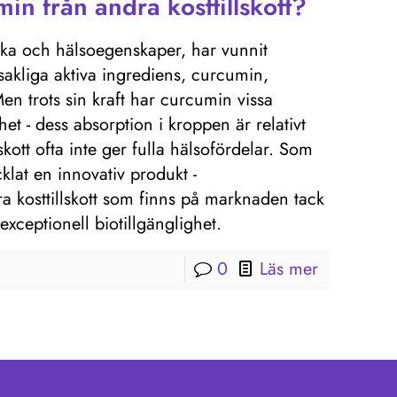
in från andra kosttillskott?
ska och hälsoegenskaper, har vunnit
sakliga aktiva ingrediens, curcumin,
Men trots sin kraft har curcumin vissa
het - dess absorption i kroppen är relativt
lskott ofta inte ger fulla hälsofördelar. Som
lat en innovativ produkt -
a kosttillskott som finns på marknaden tack
ceptionell biotillgänglighet.
0
Läs mer