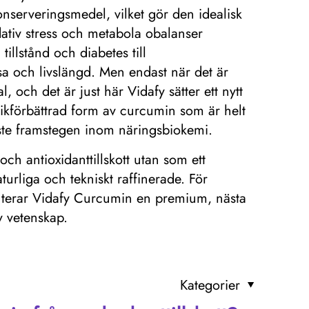
 konserveringsmedel, vilket gör den idealisk
dativ stress och metabola obalanser
illstånd och diabetes till
a och livslängd. Men endast när det är
 och det är just här Vidafy sätter ett nytt
nikförbättrad form av curcumin som är helt
naste framstegen inom näringsbiokemi.
ch antioxidanttillskott utan som ett
aturliga och tekniskt raffinerade. För
esenterar Vidafy Curcumin en premium, nästa
v vetenskap.
Kategorier