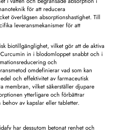
het i vatten och begränsade absorption i
anoteknik för att reducera
ycket överlägsen absorptionshastighet. Till
ecifika leveransmekanismer för att
sk biotillgänglighet, vilket gör att de aktiva
y Curcumin in i blodomloppet snabbt och i
ammationsreducering och
veransmetod omdefinierar vad som kan
medel och effektivitet av farmaceutisk
a membran, vilket säkerställer djupare
ptionen ytterligare och förbättrar
n behov av kapslar eller tabletter.
. Vidafy har dessutom betonat renhet och