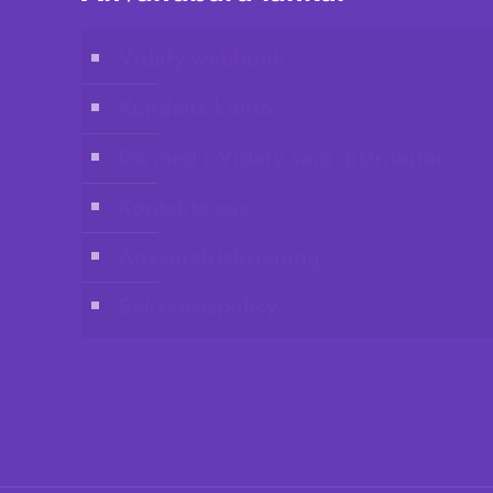
Vidafy webbutik
Kundens konto
Gå med i Vidafy som distributör
Kontakta oss
Ansvarsfriskrivning
Sekretesspolicy