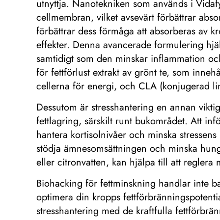
utnyttja. Nanotekniken som används i Vidafys
cellmembran, vilket avsevärt förbättrar absor
förbättrar dess förmåga att absorberas av k
effekter. Denna avancerade formulering hjälpe
samtidigt som den minskar inflammation oc
för fettförlust extrakt av grönt te, som innehå
cellerna för energi, och CLA (konjugerad lin
Dessutom är stresshantering en annan viktig b
fettlagring, särskilt runt bukområdet. Att in
hantera kortisolnivåer och minska stressens n
stödja ämnesomsättningen och minska hunger
eller citronvatten, kan hjälpa till att regle
Biohacking för fettminskning handlar inte bara
optimera din kropps fettförbränningspotent
stresshantering med de kraftfulla fettförb