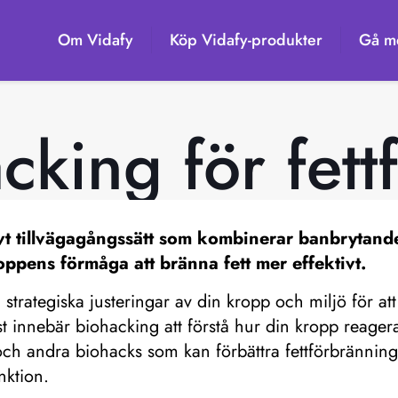
Om Vidafy
Köp Vidafy-produkter
Gå me
cking för fettf
ivt tillvägagångssätt som kombinerar banbrytand
roppens förmåga att bränna fett mer effektivt.
strategiska justeringar av din kropp och miljö för att
t innebär biohacking att förstå hur din kropp reagerar 
ng och andra biohacks som kan förbättra fettförbränni
nktion.