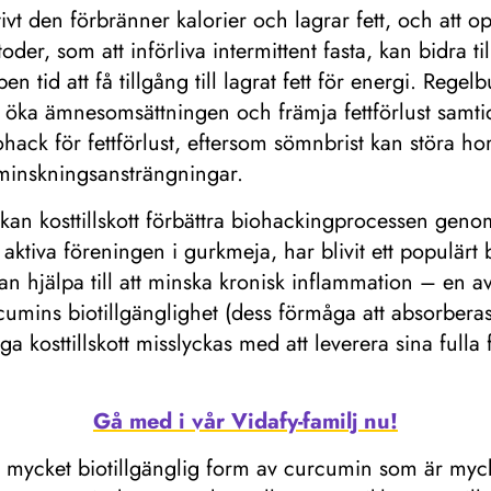
t den förbränner kalorier och lagrar fett, och att o
er, som att införliva intermittent fasta, kan bidra til
 tid att få tillgång till lagrat fett för energi. Regel
 kan öka ämnesomsättningen och främja fettförlust sa
iohack för fettförlust, eftersom sömnbrist kan störa h
tminskningsansträngningar.
kan kosttillskott förbättra biohackingprocessen genom
tiva föreningen i gurkmeja, har blivit ett populärt 
n hjälpa till att minska kronisk inflammation – en 
urcumins biotillgänglighet (dess förmåga att absorbe
nga kosttillskott misslyckas med att leverera sina ful
Gå med i vår Vidafy-familj nu!
 mycket biotillgänglig form av curcumin som är myck