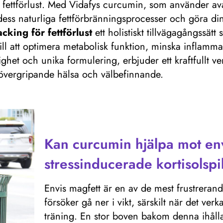
 fettförlust. Med Vidafys curcumin, som använder a
 dess naturliga fettförbränningsprocesser och göra d
cking för fettförlust
ett holistiskt tillvägagångssätt 
r till att optimera metabolisk funktion, minska inflam
het och unika formulering, erbjuder ett kraftfullt ve
 övergripande hälsa och välbefinnande.
Kan curcumin hjälpa mot env
stressinducerade kortisolsp
Envis magfett är en av de mest frustrer
försöker gå ner i vikt, särskilt när det ver
träning. En stor boven bakom denna ihållan