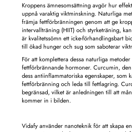
Kroppens ämnesomsättning avgör hur effektiv
uppnå varaktig viktminskning. Naturliga metod
främja fettförbränningen genom att ge kroppen
intervallträning (HIIT) och styrketräning,
är kvalitetssömn ett icke-förhandlingsbart b
till ökad hunger och sug som saboterar vik
För att komplettera dessa naturliga metoder 
fettförbrännande hormoner. Curcumin, den ak
dess antiinflammatoriska egenskaper, som ka
fettförbränning och leda till fettlagring. C
begränsad, vilket är anledningen till att må
kommer in i bilden.
Vidafy använder nanoteknik för att skapa en