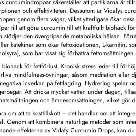
 curcumindroppar säkerställer att partiklarna är tillr
ptionen och effektiviteten. Dessutom är Vidafys curcum
roppen genom flera vägar, vilket ytterligare ökar des
r till att göra curcumin till ett kraftfullt biohack fö
h stödjer den övergripande metaboliska hälsan. För
ller katekiner som ökar fettoxidationen, L-karnitin, som 
olsyra), som har visat sig förbättra fettomsättningen
iohack för fettförlust. Kronisk stress leder till förhö
förliva mindfulness-övningar, såsom meditation eller d
egativa inverkan på fettlagring. Hydrering spelar ocks
begär. Att dricka mycket vatten under dagen, tillsa
ra matsmältningen och ämnesomsättningen, vilket gör det
 om att ta kosttillskott – det handlar om att integrera
ial. Genom att kombinera naturliga metoder som inter
rännande effekterna av Vidafy Curcumin Drops, kan du