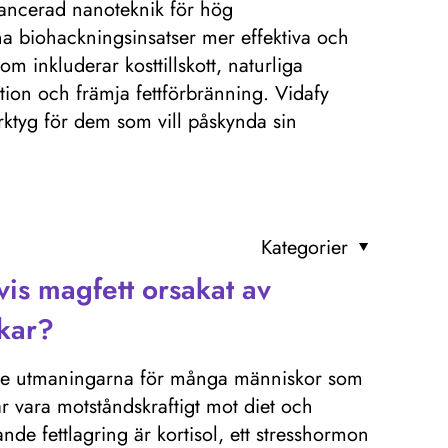
vancerad nanoteknik för hög
ina biohackningsinsatser mer effektiva och
som inkluderar kosttillskott, naturliga
mation och främja fettförbränning. Vidafy
rktyg för dem som vill påskynda sin
Kategorier
is magfett orsakat av
ikar?
ande utmaningarna för många människor som
kar vara motståndskraftigt mot diet och
de fettlagring är kortisol, ett stresshormon