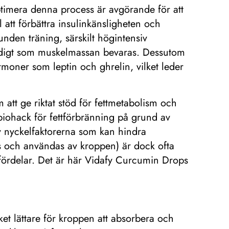
ptimera denna process är avgörande för att
l att förbättra insulinkänsligheten och
bunden träning, särskilt högintensiv
mtidigt som muskelmassan bevaras. Dessutom
ormoner som leptin och ghrelin, vilket leder
 att ge riktat stöd för fettmetabolism och
biohack för fettförbränning på grund av
av nyckelfaktorerna som kan hindra
ras och användas av kroppen) är dock ofta
la fördelar. Det är här Vidafy Curcumin Drops
et lättare för kroppen att absorbera och