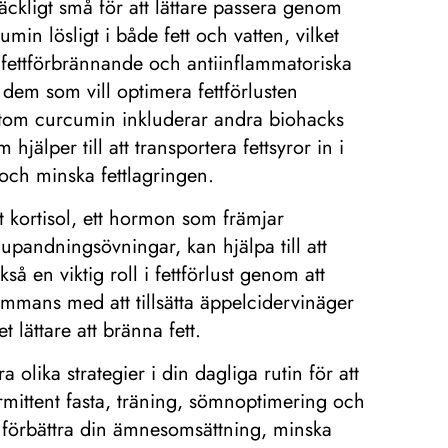
äckligt små för att lättare passera genom
in lösligt i både fett och vatten, vilket
s fettförbrännande och antiinflammatoriska
r dem som vill optimera fettförlusten
utom curcumin inkluderar andra biohacks
hjälper till att transportera fettsyror in i
 och minska fettlagringen.
jt kortisol, ett hormon som främjar
jupandningsövningar, kan hjälpa till att
å en viktig roll i fettförlust genom att
mmans med att tillsätta äppelcidervinäger
 lättare att bränna fett.
 olika strategier i din dagliga rutin för att
mittent fasta, träning, sömnoptimering och
 förbättra din ämnesomsättning, minska